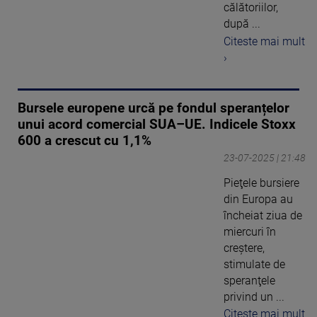
călătoriilor,
după ...
Citeste mai mult
›
Bursele europene urcă pe fondul speranțelor
unui acord comercial SUA–UE. Indicele Stoxx
600 a crescut cu 1,1%
23-07-2025 | 21:48
Pieţele bursiere
din Europa au
încheiat ziua de
miercuri în
creştere,
stimulate de
speranţele
privind un ...
Citeste mai mult