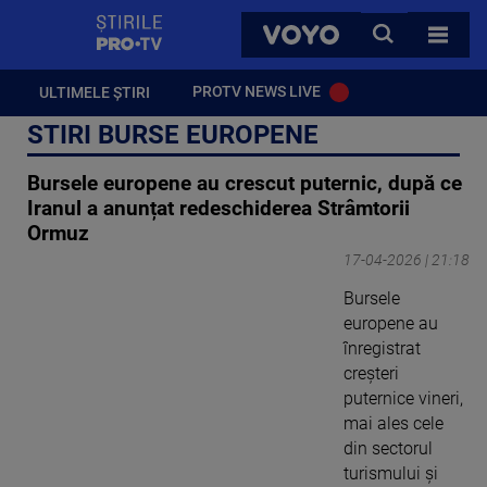
StirilePROTV
CAUTA
VOYO
TOATE 
PROTV NEWS LIVE
ULTIMELE ȘTIRI
STIRI BURSE EUROPENE
Bursele europene au crescut puternic, după ce
Iranul a anunțat redeschiderea Strâmtorii
Ormuz
17-04-2026 | 21:18
Bursele
europene au
înregistrat
creşteri
puternice vineri,
mai ales cele
din sectorul
turismului şi