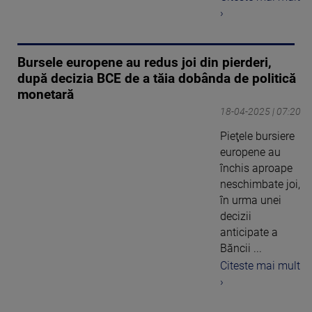
›
Bursele europene au redus joi din pierderi,
după decizia BCE de a tăia dobânda de politică
monetară
18-04-2025 | 07:20
Pieţele bursiere
europene au
închis aproape
neschimbate joi,
în urma unei
decizii
anticipate a
Băncii ...
Citeste mai mult
›