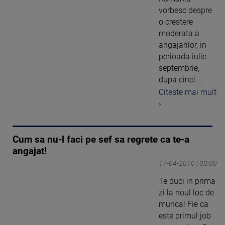
vorbesc despre
o crestere
moderata a
angajarilor, in
perioada iulie-
septembrie,
dupa cinci ...
Citeste mai mult
›
Cum sa nu-l faci pe sef sa regrete ca te-a
angajat!
17-04-2010 | 00:00
Te duci in prima
zi la noul loc de
munca! Fie ca
este primul job