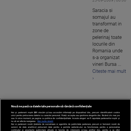
Saracia si
somajul au
transformat in
zone de
pelerinaj toate
locurile din
Romania unde
s-a organizat
vineri Bursa ...
Citeste mai mult
›
Nouă ne pasă ca datele tale personale să rămână confidențiale
1
Noi și partenerii noștri
201
stocăm și/sau accesăm informații pe dispozitivul dvs., precum identificatorii cookie
unici pentru prelucrarea datelor cu caracter personal. Puteți accepta sau gestiona alegerile dvs. făcând clic mai jos
sau în orice moment, pe pagina cu politica de confidențialitate. Aceste alegeri vor fi raportate partenerilor noștri și
nu vă vor afecta navigarea.
Mai multe detalii
Noi si partenerii nostri (retelele de socializare si agentiile de publicitate partenere, precum si furnizorii nostri de
servicii de date analitice) prelucram date pentru a permite website-ului sa functioneze, pentru a personaliza
continutul si anunturile publicitare afisate in functie de interesele si/sau profilul dvs., pentru a va oferi