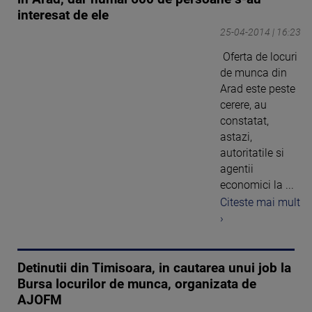
interesat de ele
25-04-2014 | 16:23
Oferta de locuri
de munca din
Arad este peste
cerere, au
constatat,
astazi,
autoritatile si
agentii
economici la ...
Citeste mai mult
›
Detinutii din Timisoara, in cautarea unui job la
Bursa locurilor de munca, organizata de
AJOFM