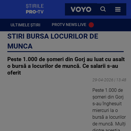
StirilePROTV
CAUTA
VOYO
TOATE 
PROTV NEWS LIVE
ULTIMELE ȘTIRI
STIRI BURSA LOCURILOR DE
MUNCA
Peste 1.000 de șomeri din Gorj au luat cu asalt
o bursă a locurilor de muncă. Ce salarii s-au
oferit
29-04-2026 | 13:48
Peste 1.000 de
șomeri din Gorj
s-au înghesuit
miercuri la o
bursă a locurilor
de muncă. Mulți
dintre aceștia