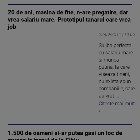
20 de ani, masina de fite, n-are pregatire, dar
vrea salariu mare. Prototipul tanarul care vrea
job
23-09-2011 | 10:06
Slujba perfecta
cu salariu mare
si munca
putina, la care
viseaza tinerii,
nu exista spun
companiile, care
au vrut ...
Citeste mai mult
›
1.500 de oameni si-ar putea gasi un loc de