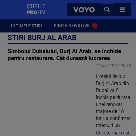
StirilePROTV
CAUTA
VOYO
TOATE 
PROTV NEWS LIVE
ULTIMELE ȘTIRI
STIRI BURJ AL ARAB
Simbolul Dubaiului, Burj Al Arab, se închide
pentru restaurare. Cât durează lucrarea
16-04-2026 | 08:10
Hotelul de lux
Burj Al Arab din
Dubai va fi
închis pe durata
unei renovări
majore de 18
luni, a confirmat
miercuri un ...
Citeste mai mult