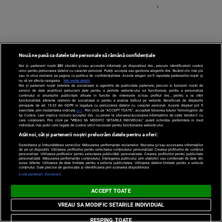
›
Nouă ne pasă ca datele tale personale să rămână confidențiale
1
Noi și partenerii noștri
201
stocăm și/sau accesăm informații pe dispozitivul dvs., precum identificatorii cookie
unici pentru prelucrarea datelor cu caracter personal. Puteți accepta sau gestiona alegerile dvs. făcând clic mai jos
sau în orice moment, pe pagina cu politica de confidențialitate. Aceste alegeri vor fi raportate partenerilor noștri și
nu vă vor afecta navigarea.
Mai multe detalii
Noi si partenerii nostri (retelele de socializare si agentiile de publicitate partenere, precum si furnizorii nostri de
servicii de date analitice) prelucram date pentru a permite website-ului sa functioneze, pentru a personaliza
continutul si anunturile publicitare afisate in functie de interesele si/sau profilul dvs., pentru a va oferi
functionalitati aferente retelelor de socializare si pentru a analiza traficul pe website. Beneficiati de drepturile
prevazute de art. 15-22 din GDPR in legatura cu prelucrarea datelor cu caracter personal. Aceste drepturi pot fi
exercitate prin modalitatea indicata
aici
. Prin click pe “ACCEPT TOATE”, acceptati folosirea tuturor Tehnologiilor de
tip Cookie, care implica inclusiv acceptul dvs. cu privire la stocarea/accesarea informatiilor de catre Vendor-ii cu
care colaboram. Prin click pe “VREAU SA MODIFIC SETARILE INDIVIDUAL” puteti schimba preferintele in mod
individual, mai putin cele legate de cookie strict necesare pentru functionarea website-ului.
Atât noi, cât și partenerii noștri prelucrăm datele pentru a oferi:
Dezvoltarea și îmbunătățirea serviciilor. Măsurarea performanței reclamelor. Stocarea și/sau accesarea informațiilor
de pe un dispozitiv. Utilizarea profilurilor pentru selectarea conținutului personalizat. Crearea profilurilor de conținut
personalizat. Utilizarea profilurilor pentru selectarea publicității personalizate. Crearea profilurilor pentru publicitate
personalizată. Măsurarea performanței conținutului. Înțelegerea publicului prin statistici sau combinații de date din
surse diferite. Utilizarea de date limitate pentru a selecta publicitatea. Utilizarea datelor limitate pentru a selecta
Po
conținutul. Date precise de geolocație și identificarea prin scanarea dispozitivului.
Despre
Harta
Politica de
Newsletter
Contact
Publicitate
d
Listă parteneri (furnizori)
Noi
Site
Confidentialitate
C
ACCEPT TOATE
© 2026 PROTV. Toate drepturile rezervate.
VREAU SA MODIFIC SETARILE INDIVIDUAL
RESPING TOATE