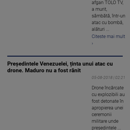
afgan TOLO TV,
a murit,
sâmbătă, într-un
atac cu bombă,
alături ...
Citeste mai mult
›
Președintele Venezuelei, ținta unui atac cu
drone. Maduro nu a fost rănit
05-08-2018 | 02:21
Drone încărcate
cu explozibili au
fost detonate în
apropierea unei
ceremonii
militare unde
preşedintele ...