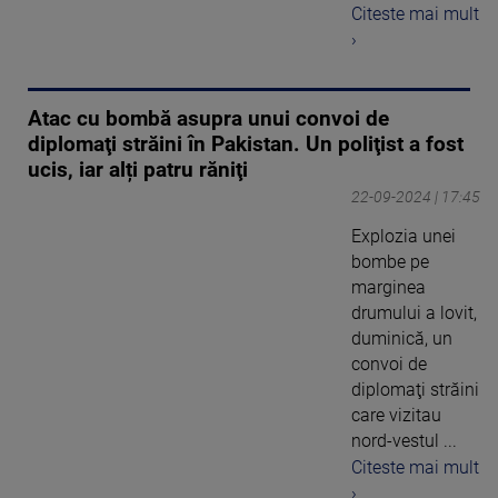
Citeste mai mult
›
Atac cu bombă asupra unui convoi de
diplomaţi străini în Pakistan. Un poliţist a fost
ucis, iar alți patru răniţi
22-09-2024 | 17:45
Explozia unei
bombe pe
marginea
drumului a lovit,
duminică, un
convoi de
diplomaţi străini
care vizitau
nord-vestul ...
Citeste mai mult
›