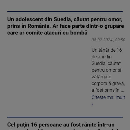
Un adolescent din Suedia, căutat pentru omor,
prins în România. Ar face parte dintr-o grupare
care ar comite atacuri cu bombă
08-02-2024 | 09:50
Un tânăr de 16
de ani din
Suedia, căutat
pentru omor şi
vătămare
corporală gravă,
a fost prins în ...
Citeste mai mult
›
Cel puţin 16 persoane au fost rănite într-un