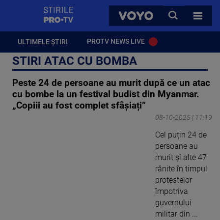
StirilePROTV
CAUTA
VOYO
TOATE 
PROTV NEWS LIVE
ULTIMELE ȘTIRI
STIRI ATAC CU BOMBA
Peste 24 de persoane au murit după ce un atac
cu bombe la un festival budist din Myanmar.
„Copiii au fost complet sfâșiați”
08-10-2025 | 11:19
Cel puțin 24 de
persoane au
murit și alte 47
rănite în timpul
protestelor
împotriva
guvernului
militar din ...