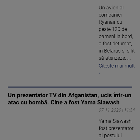
Un avion al
companiei
Ryanair cu
peste 120 de
oameni la bord,
a fost deturnat,
in Belarus și silit
să aterizeze, ...
Citeste mai mult
›
Un prezentator TV din Afganistan, ucis într-un
atac cu bombă. Cine a fost Yama Siawash
07-11-2020 | 11:34
Yama Siawash,
fost prezentator
al postului