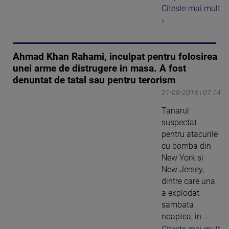
Citeste mai mult
›
Ahmad Khan Rahami, inculpat pentru folosirea
unei arme de distrugere in masa. A fost
denuntat de tatal sau pentru terorism
21-09-2016 | 07:14
Tanarul
suspectat
pentru atacurile
cu bomba din
New York si
New Jersey,
dintre care una
a explodat
sambata
noaptea, in ...