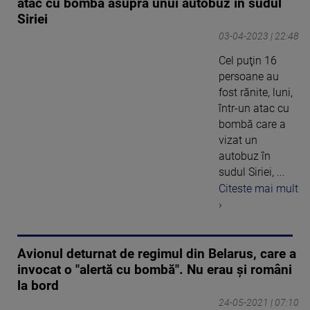
atac cu bombă asupra unui autobuz în sudul
Siriei
03-04-2023 | 22:48
Cel puţin 16
persoane au
fost rănite, luni,
într-un atac cu
bombă care a
vizat un
autobuz în
sudul Siriei, ...
Citeste mai mult
›
Avionul deturnat de regimul din Belarus, care a
invocat o "alertă cu bombă". Nu erau și români
la bord
24-05-2021 | 07:10