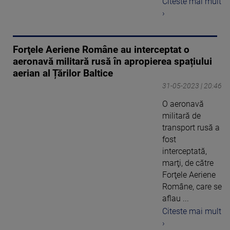
Citeste mai mult
›
Forţele Aeriene Române au interceptat o
aeronavă militară rusă în apropierea spațiului
aerian al Țărilor Baltice
31-05-2023 | 20:46
O aeronavă
militară de
transport rusă a
fost
interceptată,
marţi, de către
Forţele Aeriene
Române, care se
aflau ...
Citeste mai mult
›