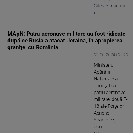
Citeste mai mult
›
MApN: Patru aeronave militare au fost ridicate
după ce Rusia a atacat Ucraina, în apropierea
graniţei cu România
02-10-2024 | 09:10
Ministerul
Apărării
Naţionale a
anunţat că
patru aeronave
militare, două F-
18 ale Forţelor
Aeriene
Spaniole şi
două ...