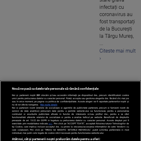
infectați cu
coronavirus au
fost transportați
de la București
la Târgu Mureș,
...
Citeste mai mult
›
Nouă ne pasă ca datele tale personale să rămână confidențiale
1
Noi și partenerii noștri
201
stocăm și/sau accesăm informații pe dispozitivul dvs., precum identificatorii cookie
unici pentru prelucrarea datelor cu caracter personal. Puteți accepta sau gestiona alegerile dvs. făcând clic mai jos
sau în orice moment, pe pagina cu politica de confidențialitate. Aceste alegeri vor fi raportate partenerilor noștri și
nu vă vor afecta navigarea.
Mai multe detalii
Noi si partenerii nostri (retelele de socializare si agentiile de publicitate partenere, precum si furnizorii nostri de
servicii de date analitice) prelucram date pentru a permite website-ului sa functioneze, pentru a personaliza
continutul si anunturile publicitare afisate in functie de interesele si/sau profilul dvs., pentru a va oferi
functionalitati aferente retelelor de socializare si pentru a analiza traficul pe website. Beneficiati de drepturile
prevazute de art. 15-22 din GDPR in legatura cu prelucrarea datelor cu caracter personal. Aceste drepturi pot fi
exercitate prin modalitatea indicata
aici
. Prin click pe “ACCEPT TOATE”, acceptati folosirea tuturor Tehnologiilor de
tip Cookie, care implica inclusiv acceptul dvs. cu privire la stocarea/accesarea informatiilor de catre Vendor-ii cu
care colaboram. Prin click pe “VREAU SA MODIFIC SETARILE INDIVIDUAL” puteti schimba preferintele in mod
individual, mai putin cele legate de cookie strict necesare pentru functionarea website-ului.
Atât noi, cât și partenerii noștri prelucrăm datele pentru a oferi: