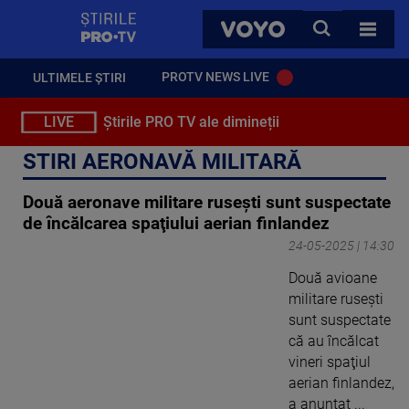
StirilePROTV
CAUTA
VOYO
TOATE 
PROTV NEWS LIVE
ULTIMELE ȘTIRI
LIVE
Știrile PRO TV ale dimineții
STIRI AERONAVĂ MILITARĂ
Două aeronave militare ruseşti sunt suspectate
de încălcarea spaţiului aerian finlandez
24-05-2025 | 14:30
Două avioane
militare ruseşti
sunt suspectate
că au încălcat
vineri spaţiul
aerian finlandez,
a anunţat ...