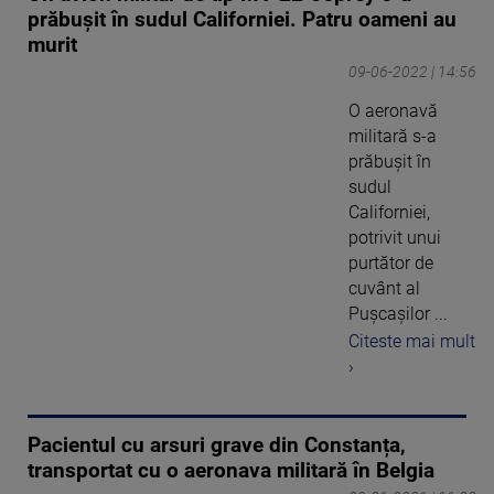
prăbușit în sudul Californiei. Patru oameni au
murit
09-06-2022 | 14:56
O aeronavă
militară s-a
prăbuşit în
sudul
Californiei,
potrivit unui
purtător de
cuvânt al
Puşcașilor ...
Citeste mai mult
›
Pacientul cu arsuri grave din Constanța,
transportat cu o aeronava militară în Belgia