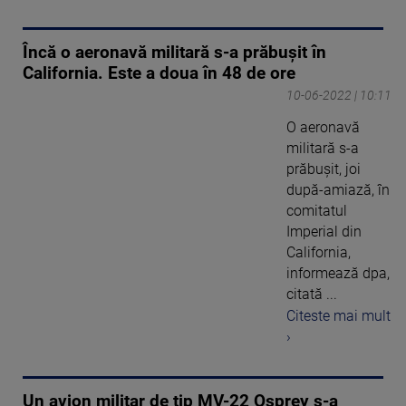
Încă o aeronavă militară s-a prăbuşit în
California. Este a doua în 48 de ore
10-06-2022 | 10:11
O aeronavă
militară s-a
prăbuşit, joi
după-amiază, în
comitatul
Imperial din
California,
informează dpa,
citată ...
Citeste mai mult
›
Un avion militar de tip MV-22 Osprey s-a