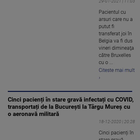
29-01-2021 | 11:03
Pacientul cu
arsuri care nu a
putut fi
transferat joi în
Belgia va fi dus
vineri dimineaţa
către Bruxelles
cu o ...
Citeste mai mult
›
Cinci pacienți în stare gravă infectați cu COVID,
transportați de la București la Târgu Mureș cu
o aeronavă militară
18-12-2020 | 20:28
Cinci pacienți în
stare gravă