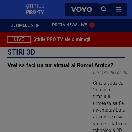
StirilePROTV
CAUTA
VOYO
TOATE 
PROTV NEWS LIVE
ULTIMELE ȘTIRI
LIVE
Știrile PRO TV ale dimineții
STIRI 3D
Vrei sa faci un tur virtual al Romei Antice?
07-11-2008 | 00:00
Cine a spus ca
“masina
timpului”
urmeaza sa fie
inventata? Ea a
aparut de ceva
vreme, odata cu
tehnologia 3D.