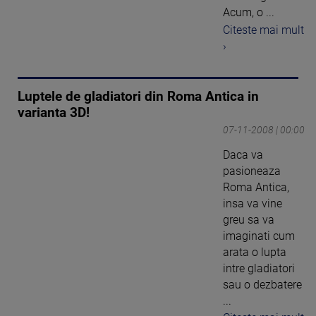
Acum, o ...
Citeste mai mult
›
Luptele de gladiatori din Roma Antica in
varianta 3D!
07-11-2008 | 00:00
Daca va
pasioneaza
Roma Antica,
insa va vine
greu sa va
imaginati cum
arata o lupta
intre gladiatori
sau o dezbatere
...