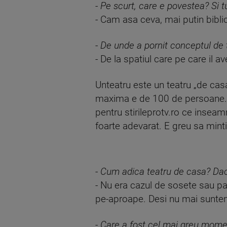
-
Pe scurt, care e povestea? Si tu 
- Cam asa ceva, mai putin biblic
-
De unde a pornit conceptul de 
- De la spatiul care pe care il 
Unteatru este un teatru „de casa
maxima e de 100 de persoane. Ai
pentru stirileprotv.ro ce insea
foarte adevarat. E greu sa minti
-
Cum adica teatru de casa? Daca 
- Nu era cazul de sosete sau pap
pe-aproape. Desi nu mai suntem i
-
Care a fost cel mai greu moment