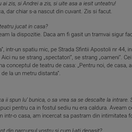
ai zis, si Andrei a zis, si uite asa a iesit unteatru!
a, dar chiar s-a nascut din cuvant. Zis si facut.
teatru jucat in casa?
aveam la dispozitie. Daca am fi gasit un tramvai sigur f
”, intr-un spatiu mic, pe Strada Sfintii Apostoli nr 44, 
ci nu se strang „spectatori”, se strang „oameni”. Cei d
mna conceptul de teatru de casa: „Pentru noi, de casa, 
 de la un metru distanta”.
ii spun lu’ bunica, o sa vrea sa se descalte la intrare. S
uci pentru ca in fostul sediu nu era caldura. Aveam ceai
ntr-o casa, am incercat sa pastram din intimitatea fost
 din parcursul vostru si cum l-ati depasit?