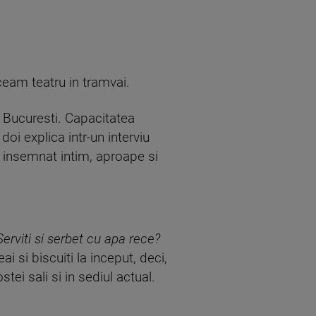
aceam teatru in tramvai.
in Bucuresti. Capacitatea
oi explica intr-un interviu
a insemnat intim, aproape si
erviti si serbet cu apa rece?
 si biscuiti la inceput, deci,
ei sali si in sediul actual.