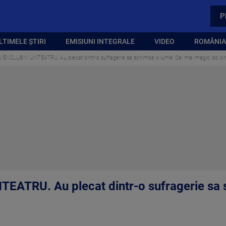
P
LTIMELE ȘTIRI
EMISIUNI INTEGRALE
VIDEO
ROMÂNIA,
 EXCLUSIV UNTEATRU. Au plecat dintr-o sufragerie sa schimbe o lume! Cel mai magic loc din
ATRU. Au plecat dintr-o sufragerie sa 