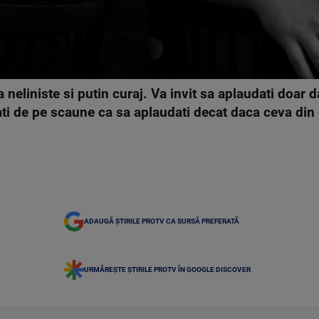
a neliniste si putin curaj. Va invit sa aplaudati doar 
cati de pe scaune ca sa aplaudati decat daca ceva din
ADAUGĂ ȘTIRILE PROTV CA SURSĂ PREFERATĂ
URMĂREȘTE ȘTIRILE PROTV ÎN GOOGLE DISCOVER