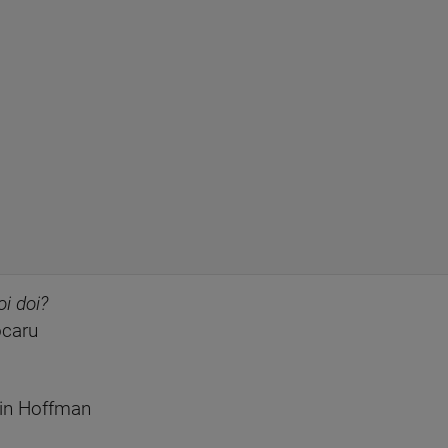
oi doi?
ocaru
tin Hoffman