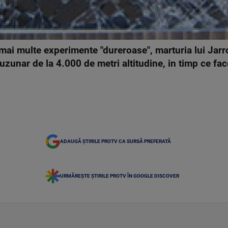
mai multe experimente "dureroase", marturia lui Jar
uzunar de la 4.000 de metri altitudine, in timp ce fac
ADAUGĂ ȘTIRILE PROTV CA SURSĂ PREFERATĂ
URMĂREȘTE ȘTIRILE PROTV ÎN GOOGLE DISCOVER