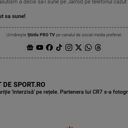
rasutism a decis sa-l sune pe Jarrod pe telefonul cazut 
ut sa sune!
Urmărește
Știrile PRO TV
pe canalul de social media preferat:
 DE SPORT.RO
ie 'interzisă' pe rețele. Partenera lui CR7 s-a fotog