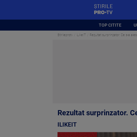
StirilePROTV
TOP CITITE
U
Stirileprotv
iLikeIT
Rezultat surprinzator. Ce s-a al
Rezultat surprinzator. C
ILIKEIT