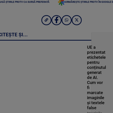
UGĂ ȘTIRILE PROTV CA SURSĂ PREFERATĂ
URMĂREȘTE ȘTIRILE PROTV ÎN GOOGLE 
CITEȘTE ȘI...
UE a
prezentat
etichetele
pentru
conținutul
generat
de AI.
Cum vor
fi
marcate
imaginile
și textele
false