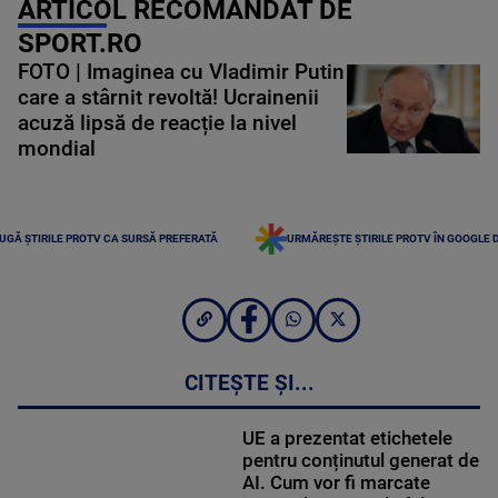
ARTICOL RECOMANDAT DE
SPORT.RO
FOTO | Imaginea cu Vladimir Putin
care a stârnit revoltă! Ucrainenii
acuză lipsă de reacție la nivel
mondial
UGĂ ȘTIRILE PROTV CA SURSĂ PREFERATĂ
URMĂREȘTE ȘTIRILE PROTV ÎN GOOGLE 
CITEȘTE ȘI...
UE a prezentat etichetele
pentru conținutul generat de
AI. Cum vor fi marcate