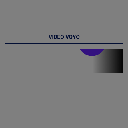
VIDEO VOYO
Stirile PRO TV
Stirile PRO
TV # 19.00 -
8 August
2026