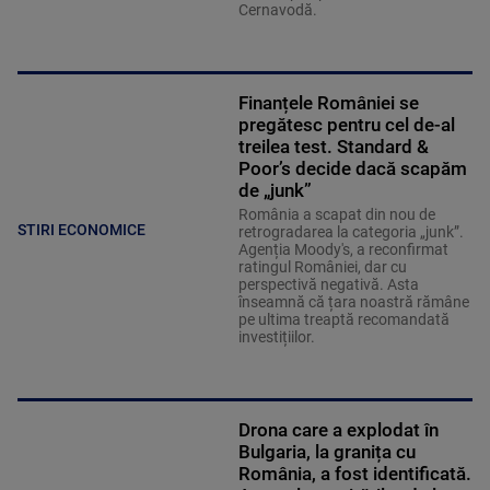
Cernavodă.
Finanțele României se
pregătesc pentru cel de-al
treilea test. Standard &
Poor’s decide dacă scapăm
de „junk”
România a scapat din nou de
STIRI ECONOMICE
retrogradarea la categoria „junk”.
Agenția Moody's, a reconfirmat
ratingul României, dar cu
perspectivă negativă. Asta
înseamnă că țara noastră rămâne
pe ultima treaptă recomandată
investițiilor.
Drona care a explodat în
Bulgaria, la granița cu
România, a fost identificată.