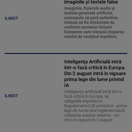
imaginile și textele false
Imaginile, fişierele audio şi
textele generate artificial,
concepute să pară autentice,
ILIKEIT
trebuie să fie etichetate AI,
conform normelor Uniunii
Europene care vizează stoparea
valului de conţinut înşelător.
Inteligenţa Artificială intră
într-o fază critică în Europa.
Din 2 august intră în vigoare
prima lege din lume privind
IA
Inteligenţa artificială intră într-o
ILIKEIT
fază critică în Europa, iar
obligaţiile stipulate în
Regulamentul UE privind IA - prima
lege din lume care reglementează
utilizarea acestor sisteme - vor
intra în vigoare în 2 august.