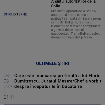
Anunțul autorităților de la
Sofia
Ministerul Apărării de la Sofia a
STIRI EXTERNE
anunțat că drona care s-a
prăbușit sâmbătă dimineața pe un
câmp din Bulgaria, la circa un
kilometru de stația de comprimare
a gazelor de pe traseul
gazoductului Trans-Balkan, este o
dronă-momeală de tip Maya.
ULTIMELE ȘTIRI
08-
Care este mâncarea preferată a lui Florin
08-
Dumitrescu. Juratul MastrerChef a vorbit
2026
despre începuturile în bucătărie
|
21:41