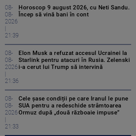
08-
Horoscop 9 august 2026, cu Neti Sandu.
08-
Încep să vină bani în cont
2026
|
21:39
08-
Elon Musk a refuzat accesul Ucrainei la
08-
Starlink pentru atacuri în Rusia. Zelenski
2026
i-a cerut lui Trump să intervină
|
21:36
08-
Cele șase condiții pe care Iranul le pune
08-
SUA pentru a redeschide strâmtoarea
2026
Ormuz după „două războaie impuse”
|
21:33