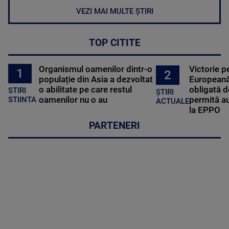
VEZI MAI MULTE ȘTIRI
TOP CITITE
Organismul oamenilor dintr-o
Victorie p
1
2
populație din Asia a dezvoltat
Europeană
o abilitate pe care restul
obligată d
STIRI
ȘTIRI
oamenilor nu o au
permită au
STIINTA
ACTUALE
la EPPO
PARTENERI