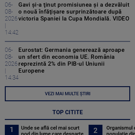
06-
Gavi şi-a ţinut promisiunea şi a dezvăluit
08-
o nouă înfăţişare surprinzătoare după
2026
victoria Spaniei la Cupa Mondială. VIDEO
|
14:42
06-
Eurostat: Germania generează aproape
08-
un sfert din economia UE. România
2026
reprezintă 2% din PIB-ul Uniunii
|
Europene
14:34
VEZI MAI MULTE ȘTIRI
TOP CITITE
Unde se află cel mai scurt
Organismul 
1
2
pod din lume care desparte
populație di