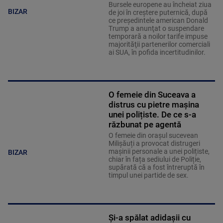
Bursele europene au încheiat ziua
BIZAR
de joi în creştere puternică, după
ce preşedintele american Donald
Trump a anunţat o suspendare
temporară a noilor tarife impuse
majorităţii partenerilor comerciali
ai SUA, în pofida incertitudinilor.
O femeie din Suceava a
distrus cu pietre mașina
unei polițiste. De ce s-a
răzbunat pe agentă
O femeie din orașul sucevean
Milișăuți a provocat distrugeri
mașinii personale a unei polițiste,
BIZAR
chiar în fața sediului de Poliție,
supărată că a fost întreruptă în
timpul unei partide de sex.
Și-a spălat adidașii cu