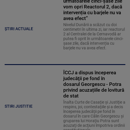
următoarele cinci-șase zile
vom opri Reactorul 2, dacă
intervenția cu barjele nu va
avea efect”
Nivelul Dunării a scăzut cu doi
ȘTIRI ACTUALE
centimetri în ultima zi, iar reactorul
2 al Centralei de la Cernavodă ar
putea fi oprit în următoarele cinci-
șase zile, dacă intervenția cu
barjele nu va avea efect.
ÎCCJ a dispus începerea
judecăţii pe fond în
dosarul Georgescu - Potra
privind acuzațiile de lovitură
de stat
Înalta Curte de Casaţie şi Justiţie a
STIRI JUSTITIE
respins, joi, contestaţiile şi a decis
începerea judecăţii pe fond în
dosarul în care Călin Georgescu şi
gruparea lui Horaţiu Potra sunt
acuzaţi de acţiuni împotriva ordinii