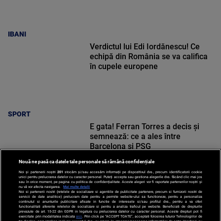
IBANI
Verdictul lui Edi Iordănescu! Ce
echipă din România se va califica
în cupele europene
SPORT
E gata! Ferran Torres a decis și
semnează: ce a ales între
Barcelona și PSG
Nouă ne pasă ca datele tale personale să rămână confidențiale
Noi și partenerii noștri
201
stocăm și/sau accesăm informații pe dispozitivul dvs., precum identificatorii cookie
unici pentru prelucrarea datelor cu caracter personal. Puteți accepta sau gestiona alegerile dvs. făcând clic mai jos
sau în orice moment, pe pagina cu politica de confidențialitate. Aceste alegeri vor fi raportate partenerilor noștri și
nu vă vor afecta navigarea.
Mai multe detalii
Noi si partenerii nostri (retelele de socializare si agentiile de publicitate partenere, precum si furnizorii nostri de
SPORT
servicii de date analitice) prelucram date pentru a permite website-ului sa functioneze, pentru a personaliza
continutul si anunturile publicitare afisate in functie de interesele si/sau profilul dvs., pentru a va oferi
functionalitati aferente retelelor de socializare si pentru a analiza traficul pe website. Beneficiati de drepturile
prevazute de art. 15-22 din GDPR in legatura cu prelucrarea datelor cu caracter personal. Aceste drepturi pot fi
exercitate prin modalitatea indicata
aici
. Prin click pe “ACCEPT TOATE”, acceptati folosirea tuturor Tehnologiilor de