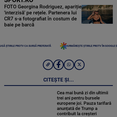
FOTO Georgina Rodriguez, apariție
'interzisă' pe rețele. Partenera lui
CR7 s-a fotografiat în costum de
baie pe barcă
UGĂ ȘTIRILE PROTV CA SURSĂ PREFERATĂ
URMĂREȘTE ȘTIRILE PROTV ÎN GOOGLE 
CITEȘTE ȘI...
Cea mai bună zi din ultimii
trei ani pentru bursele
europene joi. Pauza tarifară
anunțată de Trump a
contribuit la creșteri