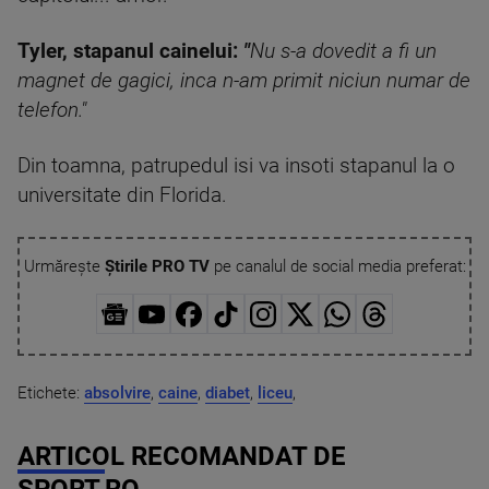
Tyler, stapanul cainelui:
"
Nu s-a dovedit a fi un
magnet de gagici, inca n-am primit niciun numar de
telefon."
Din toamna, patrupedul isi va insoti stapanul la o
universitate din Florida.
Urmărește
Știrile PRO TV
pe canalul de social media preferat:
Etichete:
absolvire
,
caine
,
diabet
,
liceu
,
ARTICOL RECOMANDAT DE
SPORT.RO