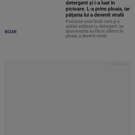
detergent și i-a luat în
picioare. L-a prins ploaia, iar
pățania lui a devenit virală
Postarea unui tânăr care și-a
spălat adidașii cu detergent, iar
apoi aceștia au făcut clăbuci în
BIZAR
ploaie, a devenit virală.