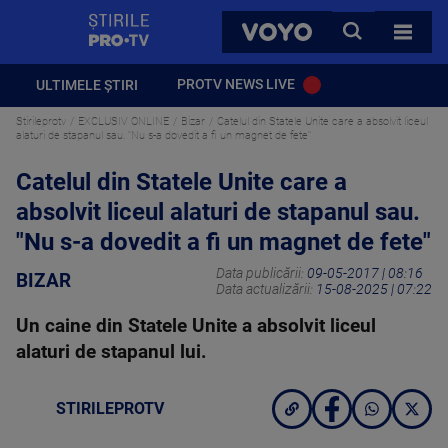
StirilePROTV
CAUTA
VOYO
TOATE 
PROTV NEWS LIVE
ULTIMELE ȘTIRI
Stirileprotv
EXCLUSIV ONLINE
Bizar
Catelul din Statele Unite care a absolvit liceul
alaturi de stapanul sau. "Nu s-a dovedit a fi un magnet de fete"
Catelul din Statele Unite care a
absolvit liceul alaturi de stapanul sau.
"Nu s-a dovedit a fi un magnet de fete"
Data publicării:
09-05-2017 | 08:16
BIZAR
Data actualizării:
15-08-2025 | 07:22
Un caine din Statele Unite a absolvit liceul
alaturi de stapanul lui.
STIRILEPROTV