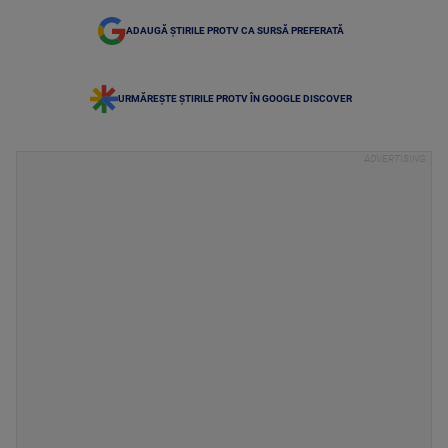
ADAUGĂ ȘTIRILE PROTV CA SURSĂ PREFERATĂ
URMĂREȘTE ȘTIRILE PROTV ÎN GOOGLE DISCOVER