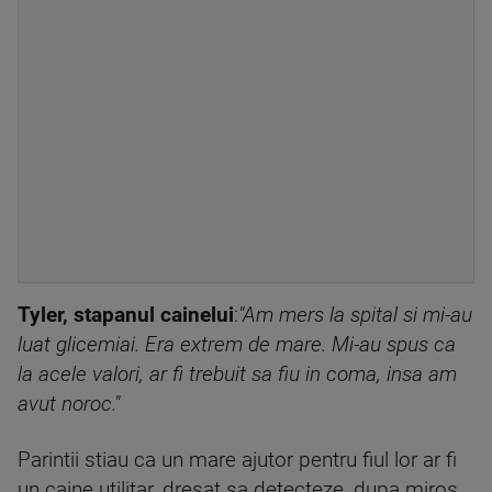
Tyler, stapanul cainelui
:
"Am mers la spital si mi-au
luat glicemiai. Era extrem de mare. Mi-au spus ca
la acele valori, ar fi trebuit sa fiu in coma, insa am
avut noroc."
Parintii stiau ca un mare ajutor pentru fiul lor ar fi
un caine utilitar, dresat sa detecteze, dupa miros,