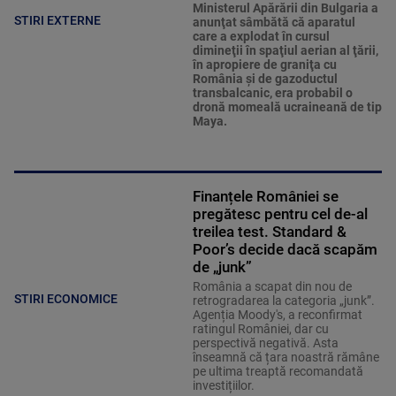
Ministerul Apărării din Bulgaria a
STIRI EXTERNE
anunţat sâmbătă că aparatul
care a explodat în cursul
dimineţii în spaţiul aerian al ţării,
în apropiere de graniţa cu
România şi de gazoductul
transbalcanic, era probabil o
dronă momeală ucraineană de tip
Maya.
Finanțele României se
pregătesc pentru cel de-al
treilea test. Standard &
Poor’s decide dacă scapăm
de „junk”
România a scapat din nou de
STIRI ECONOMICE
retrogradarea la categoria „junk”.
Agenția Moody's, a reconfirmat
ratingul României, dar cu
perspectivă negativă. Asta
înseamnă că țara noastră rămâne
pe ultima treaptă recomandată
investițiilor.