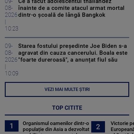
09-
Ce a făcut adolescentul thailandez
08-
înainte de a comite atacul armat mortal
2026
dintr-o școală de lângă Bangkok
|
10:23
09-
Starea fostului președinte Joe Biden s-a
08-
agravat din cauza cancerului. Boala este
2026
"foarte dureroasă", a anunțat fiul său
|
10:09
VEZI MAI MULTE ȘTIRI
TOP CITITE
Organismul oamenilor dintr-o
Victorie p
1
2
populație din Asia a dezvoltat
Europeană