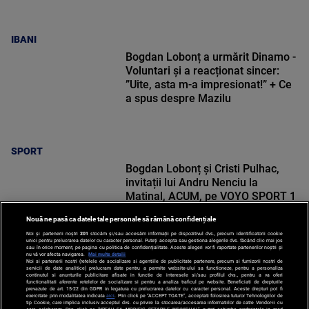
IBANI
Bogdan Lobonț a urmărit Dinamo -
Voluntari și a reacționat sincer:
”Uite, asta m-a impresionat!” + Ce
a spus despre Mazilu
SPORT
Bogdan Lobonț și Cristi Pulhac,
invitații lui Andru Nenciu la
Matinal, ACUM, pe VOYO SPORT 1
Nouă ne pasă ca datele tale personale să rămână confidențiale
Noi și partenerii noștri
201
stocăm și/sau accesăm informații pe dispozitivul dvs., precum identificatorii cookie
unici pentru prelucrarea datelor cu caracter personal. Puteți accepta sau gestiona alegerile dvs. făcând clic mai jos
sau în orice moment, pe pagina cu politica de confidențialitate. Aceste alegeri vor fi raportate partenerilor noștri și
nu vă vor afecta navigarea.
Mai multe detalii
SPORT
Noi si partenerii nostri (retelele de socializare si agentiile de publicitate partenere, precum si furnizorii nostri de
servicii de date analitice) prelucram date pentru a permite website-ului sa functioneze, pentru a personaliza
continutul si anunturile publicitare afisate in functie de interesele si/sau profilul dvs., pentru a va oferi
functionalitati aferente retelelor de socializare si pentru a analiza traficul pe website. Beneficiati de drepturile
prevazute de art. 15-22 din GDPR in legatura cu prelucrarea datelor cu caracter personal. Aceste drepturi pot fi
exercitate prin modalitatea indicata
aici
. Prin click pe “ACCEPT TOATE”, acceptati folosirea tuturor Tehnologiilor de
tip Cookie, care implica inclusiv acceptul dvs. cu privire la stocarea/accesarea informatiilor de catre Vendor-ii cu