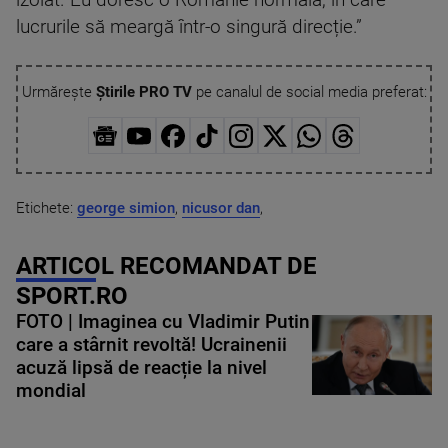
izolat. Eu doresc o Românie normală, în care
lucrurile să meargă într-o singură direcție.”
Urmărește
Știrile PRO TV
pe canalul de social media preferat:
Etichete:
george simion
,
nicusor dan
,
ARTICOL RECOMANDAT DE
SPORT.RO
FOTO | Imaginea cu Vladimir Putin
care a stârnit revoltă! Ucrainenii
acuză lipsă de reacție la nivel
mondial