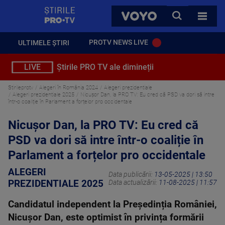
StirilePROTV
CAUTA
VOYO
TOATE 
PROTV NEWS LIVE
ULTIMELE ȘTIRI
LIVE
Știrile PRO TV ale dimineții
Stirileprotv
Alegeri în România 2024
Alegeri prezidentiale
Alegeri prezidentiale 2025
Nicușor Dan, la PRO TV: Eu cred că PSD va dori să intre
într-o coaliție în Parlament a forțelor pro occidentale
Nicușor Dan, la PRO TV: Eu cred că
PSD va dori să intre într-o coaliție în
Parlament a forțelor pro occidentale
ALEGERI
Data publicării:
13-05-2025 | 13:50
PREZIDENTIALE 2025
Data actualizării:
11-08-2025 | 11:57
Candidatul independent la Președinția României,
Nicușor Dan, este optimist în privința formării