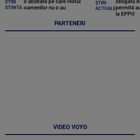
o abilitate pe care restul
obligată d
STIRI
ȘTIRI
oamenilor nu o au
permită au
STIINTA
ACTUALE
la EPPO
PARTENERI
VIDEO VOYO