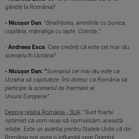
gândiți la România?
- Nicușor Dan
: ”
Bineînțeles, amintirile cu bunica,
copilăria, mămăliga cu lapte. Colinda..”
-
Andreea Esca
. Care credeți că este cel mai rău
scenariu în Ucraina?
- Nicușor Dan: ”
Scenariul cel mai rău este ca
Ucraina să capituleze. Îmi doresc ca România să
participe la scenariul de înarmare al
Uniunii Europene”.
Despre relația România - SUA
: ”Sunt foarte
optimist că vom reuși să normalizăm această
relație. Este un avantaj pentru Statele Unite că din
România pot avea o influență spre Orientul