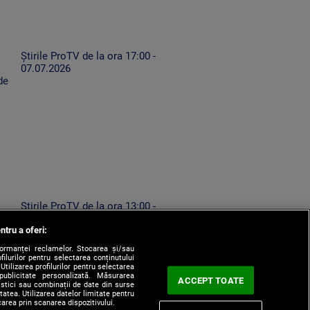
Știrile ProTV de la ora 17:00 -
07.07.2026
de
Știrile ProTV de la ora 13:00 -
ă
07.08.2026
ntru a oferi:
formanței reclamelor. Stocarea și/sau
filurilor pentru selectarea conținutului
Utilizarea profilurilor pentru selectarea
 publicitate personalizată. Măsurarea
ACCEPT TOATE
tistici sau combinații de date din surse
itatea. Utilizarea datelor limitate pentru
carea prin scanarea dispozitivului.