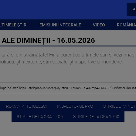
P
LTIMELE ȘTIRI
EMISIUNI INTEGRALE
VIDEO
ROMÂNIA,
ALE DIMINEȚII - 16.05.2026
țară și din străinătate! Fii la curent cu ultimele știri și vezi ima
itică, știri externe, știri sociale, știri sportive și mondene.
ROMANIA, TE IUBESC!
INSPECTORUL PRO
STIRILE DIMINETI
STIRILE DE LA ORA 17:00
STIRILE DE LA ORA 19:00