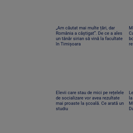
„Am căutat mai multe țări, dar
Me
România a câștigat”. De ce a ales
Ca
un tânăr sirian să vină la facultate
bo
în Timișoara
re
Elevii care stau de mici pe rețelele
Le
de socializare vor avea rezultate
la
mai proaste la școală. Ce arată un
Mo
studiu
D