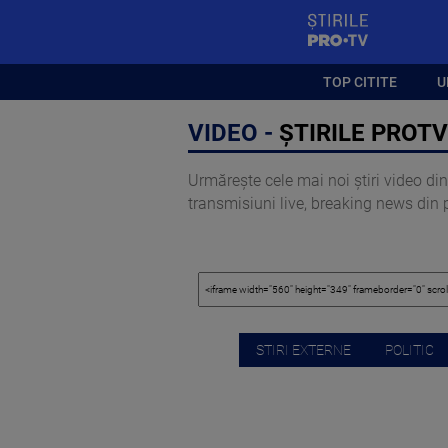
StirilePROTV
TOP CITITE
U
VIDEO -
ȘTIRILE PROTV 
Urmărește cele mai noi știri video din 
transmisiuni live, breaking news din pol
STIRI EXTERNE
POLITIC