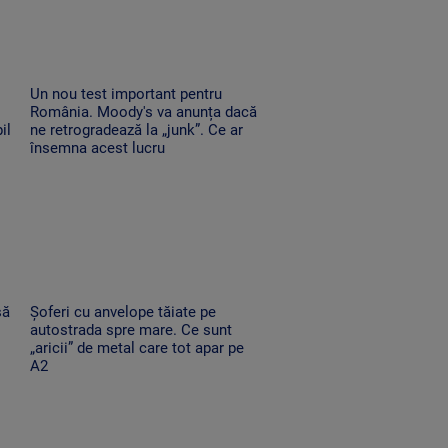
Un nou test important pentru
România. Moody's va anunța dacă
il
ne retrogradează la „junk”. Ce ar
însemna acest lucru
să
Șoferi cu anvelope tăiate pe
autostrada spre mare. Ce sunt
„aricii” de metal care tot apar pe
A2