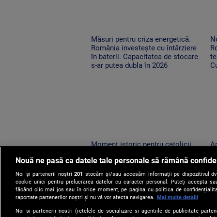
Măsuri pentru criza energetică.
No
România investește cu întârziere
R
în baterii. Capacitatea de stocare
te
s-ar putea dubla în 2026
Cu
o
Moment istoric pentru catolicii
Ap
din România. Relicva Sfântului
lo
Nouă ne pasă ca datele tale personale să rămână confide
Francisc din Assisi a ajuns la Arad
su
vi
Noi și partenerii noștri
201
stocăm și/sau accesăm informații pe dispozitivul dvs.
cookie unici pentru prelucrarea datelor cu caracter personal. Puteți accepta sau
făcând clic mai jos sau în orice moment, pe pagina cu politica de confidențialita
raportate partenerilor noștri și nu vă vor afecta navigarea.
Mai multe detalii
Noi si partenerii nostri (retelele de socializare si agentiile de publicitate parten