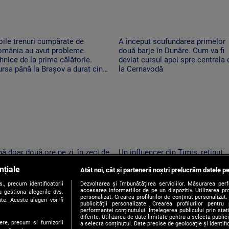
ile trenuri cumpărate de
A început scufundarea primelor
omânia au avut probleme
două barje în Dunăre. Cum va fi
hnice de la prima călătorie.
deviat cursul apei spre centrala 
rsa până la Brașov a durat cinci
la Cernavodă
re
ă doar două ore pe zi, în zeci de
Un influencer din Timiș, reținut
calități din Mureș. Localnicii
pentru provocări cu tentă sexual
nțiale
nt revoltați: apa de la robinet
Atât noi, cât și partenerii noștri prelucrăm datele pe
pe TikTok
ne la ore imposibile
, precum identificatorii
Dezvoltarea și îmbunătățirea serviciilor. Măsurarea per
accesarea informațiilor de pe un dispozitiv. Utilizarea pro
 gestiona alegerile dvs.
personalizat. Crearea profilurilor de conținut personalizat. 
te. Aceste alegeri vor fi
publicității personalizate. Crearea profilurilor pentru
performanței conținutului. Înțelegerea publicului prin sta
diferite. Utilizarea de date limitate pentru a selecta public
ere, precum si furnizorii
a selecta conținutul. Date precise de geolocație și identifi