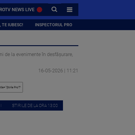
CAUTA
ROTV NEWS LIVE
TOATE CATEGORIILE
 TE IUBESC!
INSPECTORUL PRO
gini de la evenimente în desfășurare,
16-05-2026 | 11:21
I
STIRILE DE LA ORA 13:00