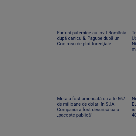
Furtuni puternice au lovit România
Tr
după caniculă. Pagube după un
Uc
Cod roşu de ploi torenţiale
Ni
m
Meta a fost amendată cu alte 567
No
de milioane de dolari în SUA.
Eu
Compania a fost descrisă ca o
is
„pacoste publică"
48