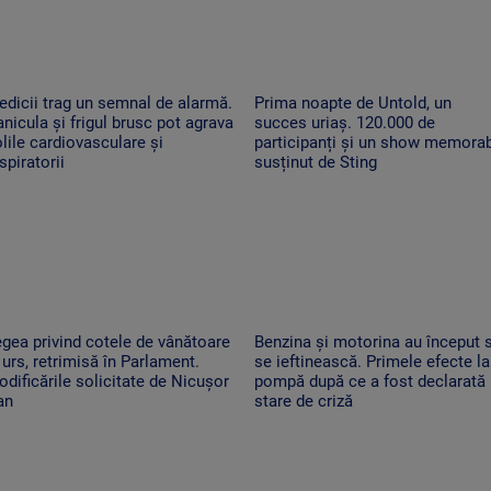
dicii trag un semnal de alarmă.
Prima noapte de Untold, un
nicula și frigul brusc pot agrava
succes uriaș. 120.000 de
lile cardiovasculare și
participanți și un show memorab
spiratorii
susținut de Sting
gea privind cotele de vânătoare
Benzina și motorina au început 
 urs, retrimisă în Parlament.
se ieftinească. Primele efecte la
dificările solicitate de Nicușor
pompă după ce a fost declarată
an
stare de criză