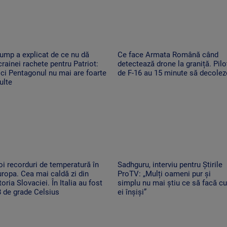
ump a explicat de ce nu dă
Ce face Armata Română când
rainei rachete pentru Patriot:
detectează drone la graniță. Piloț
ci Pentagonul nu mai are foarte
de F-16 au 15 minute să decolez
ulte
i recorduri de temperatură în
Sadhguru, interviu pentru Știrile
ropa. Cea mai caldă zi din
ProTV: „Mulți oameni pur și
toria Slovaciei. În Italia au fost
simplu nu mai știu ce să facă cu
 de grade Celsius
ei înșiși”