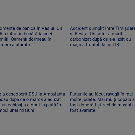
omente de panică în Vaslui. Un
Accident cumplit între Timișoar
R a intrat în bucătăria unei
și Reșița. Un șofer a murit
milii. Oamenii dormeau în
carbonizat după ce s-a izbit cu
amera alăturată
mașina frontal de un TIR
e a descoperit DSU la Ambulanța
Furtunile au făcut ravagii în mai
acău după ce o mamă a acuzat
multe județe. Mai mulți copaci 
 un echipaj s-a oprit la piață în
fost doborâți și zeci de mașini 
mpul unei misiuni
fost avariate