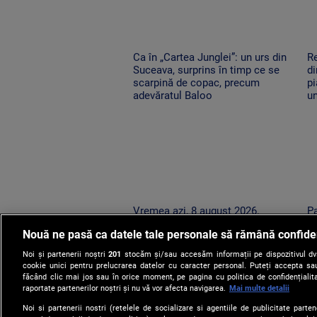
Ca în „Cartea Junglei”: un urs din
Re
Suceava, surprins în timp ce se
di
scarpină de copac, precum
pi
adevăratul Baloo
un
Vremea azi, 8 august 2026.
Pa
România este împărțită între
pu
Nouă ne pasă ca datele tale personale să rămână confide
caniculă și furtună
du
în
Noi și partenerii noștri
201
stocăm și/sau accesăm informații pe dispozitivul dvs.
cookie unici pentru prelucrarea datelor cu caracter personal. Puteți accepta sau
făcând clic mai jos sau în orice moment, pe pagina cu politica de confidențialita
raportate partenerilor noștri și nu vă vor afecta navigarea.
Mai multe detalii
Noi si partenerii nostri (retelele de socializare si agentiile de publicitate parten