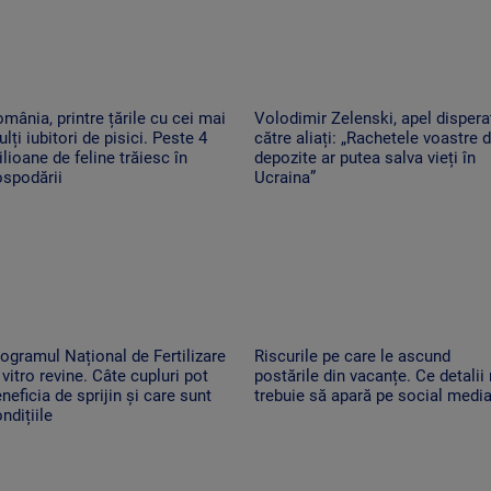
mânia, printre țările cu cei mai
Volodimir Zelenski, apel dispera
lți iubitori de pisici. Peste 4
către aliați: „Rachetele voastre d
lioane de feline trăiesc în
depozite ar putea salva vieți în
ospodării
Ucraina”
ogramul Național de Fertilizare
Riscurile pe care le ascund
 vitro revine. Câte cupluri pot
postările din vacanțe. Ce detalii
neficia de sprijin și care sunt
trebuie să apară pe social medi
ndițiile