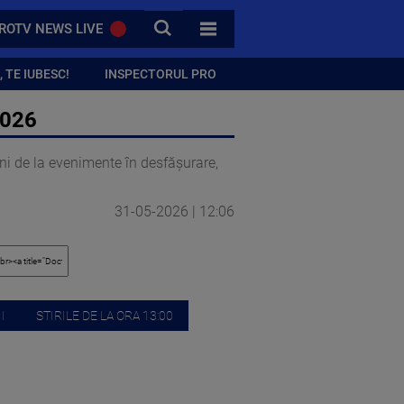
CAUTA
ROTV NEWS LIVE
TOATE CATEGORIILE
 TE IUBESC!
INSPECTORUL PRO
2026
gini de la evenimente în desfășurare,
31-05-2026 | 12:06
I
STIRILE DE LA ORA 13:00