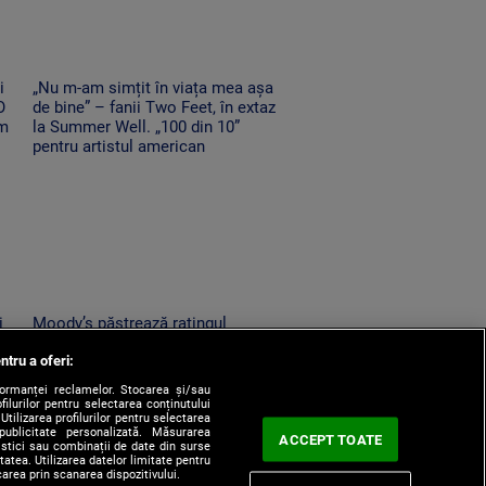
i
„Nu m-am simțit în viața mea așa
O
de bine” – fanii Two Feet, în extaz
em
la Summer Well. „100 din 10”
pentru artistul american
i
Moody’s păstrează ratingul
m
României în categoria
ntru a oferi:
„recomandat investiţiilor”, cu
perspectiva negativă
formanței reclamelor. Stocarea și/sau
filurilor pentru selectarea conținutului
Utilizarea profilurilor pentru selectarea
 publicitate personalizată. Măsurarea
ACCEPT TOATE
tistici sau combinații de date din surse
itatea. Utilizarea datelor limitate pentru
carea prin scanarea dispozitivului.