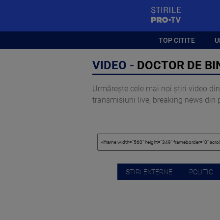
StirilePROTV
TOP CITITE
U
VIDEO -
DOCTOR DE BIN
Urmărește cele mai noi știri video din 
transmisiuni live, breaking news din pol
STIRI EXTERNE
POLITIC