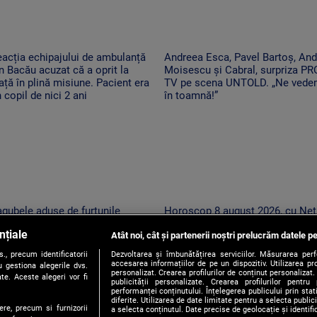
acția echipajului de ambulanță
Andreea Esca, Pavel Bartoș, And
n Bacău acuzat că a oprit la
Moisescu și Cabral, surpriza PR
ață în plină misiune. Pacient era
TV pe scena UNTOLD. „Ne ved
 copil de nici 2 ani
în toamnă!”
gubele aduse de furtunile
Horoscop 8 august 2026, cu Net
ternice care au lovit România
Sandu. O zi în care o să cheltui
nțiale
pă caniculă. „Oamenii au
Atât noi, cât și partenerii noștri prelucrăm datele pe
cu măsură banii
cercat să se ascundă”
, precum identificatorii
Dezvoltarea și îmbunătățirea serviciilor. Măsurarea per
accesarea informațiilor de pe un dispozitiv. Utilizarea pro
 gestiona alegerile dvs.
personalizat. Crearea profilurilor de conținut personalizat. 
te. Aceste alegeri vor fi
publicității personalizate. Crearea profilurilor pentru
performanței conținutului. Înțelegerea publicului prin sta
diferite. Utilizarea de date limitate pentru a selecta public
ere, precum si furnizorii
a selecta conținutul. Date precise de geolocație și identifi