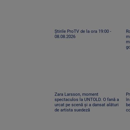
Știrile ProTV de la ora 19:00 -
Ro
08.08.2026
mu
mi
g
Zara Larsson, moment
Pr
spectaculos la UNTOLD. O fană a
în
urcat pe scenă și a dansat alături
be
de artista suedeză
co