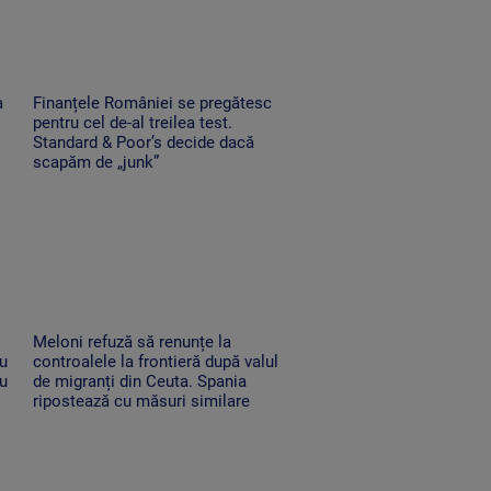
a
Finanțele României se pregătesc
pentru cel de-al treilea test.
Standard & Poor’s decide dacă
scapăm de „junk”
Meloni refuză să renunțe la
au
controalele la frontieră după valul
au
de migranți din Ceuta. Spania
ripostează cu măsuri similare