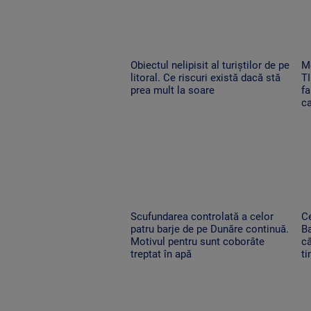
Obiectul nelipisit al turiștilor de pe
M
litoral. Ce riscuri există dacă stă
TI
prea mult la soare
fa
c
Scufundarea controlată a celor
C
patru barje de pe Dunăre continuă.
B
Motivul pentru sunt coborâte
că
treptat în apă
ti