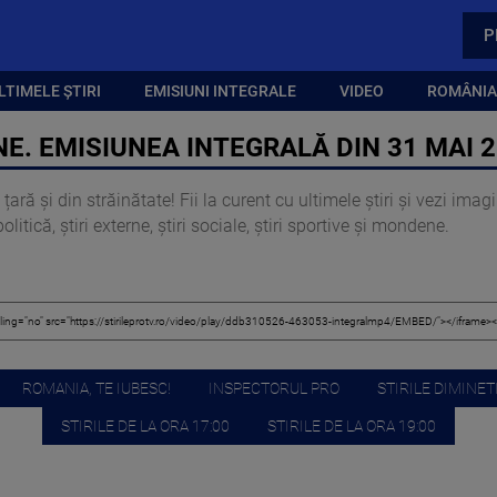
P
LTIMELE ȘTIRI
EMISIUNI INTEGRALE
VIDEO
ROMÂNIA,
E. EMISIUNEA INTEGRALĂ DIN 31 MAI 
țară și din străinătate! Fii la curent cu ultimele știri și vezi ima
itică, știri externe, știri sociale, știri sportive și mondene.
ROMANIA, TE IUBESC!
INSPECTORUL PRO
STIRILE DIMINETI
STIRILE DE LA ORA 17:00
STIRILE DE LA ORA 19:00