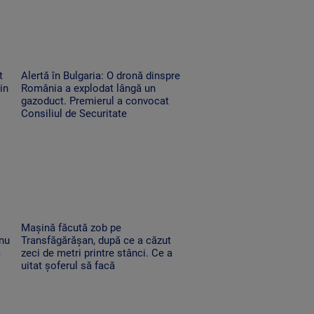
t
Alertă în Bulgaria: O dronă dinspre
in
România a explodat lângă un
gazoduct. Premierul a convocat
Consiliul de Securitate
Mașină făcută zob pe
 nu
Transfăgărășan, după ce a căzut
a
zeci de metri printre stânci. Ce a
uitat șoferul să facă