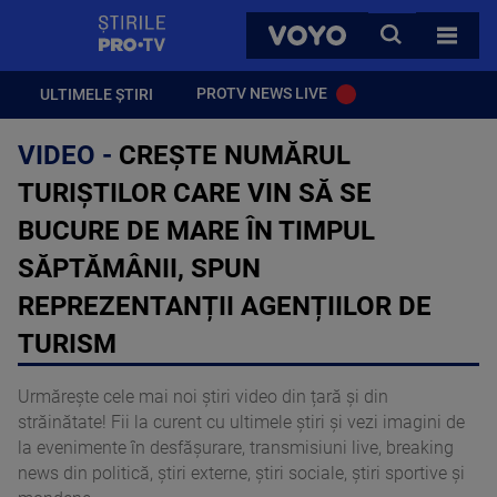
StirilePROTV
CAUTA
VOYO
TOATE 
PROTV NEWS LIVE
ULTIMELE ȘTIRI
VIDEO -
CREȘTE NUMĂRUL
TURIȘTILOR CARE VIN SĂ SE
BUCURE DE MARE ÎN TIMPUL
SĂPTĂMÂNII, SPUN
REPREZENTANȚII AGENȚIILOR DE
TURISM
Urmărește cele mai noi știri video din țară și din
străinătate! Fii la curent cu ultimele știri și vezi imagini de
la evenimente în desfășurare, transmisiuni live, breaking
news din politică, știri externe, știri sociale, știri sportive și