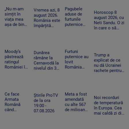
UNTOLD. „Ne
din Ceuta.
în plină
copac,
vedem în
Spania
misiune.
„Nu m-am
Pagubele
precum
Vremea azi, 8
toamnă!”
Horoscop 8
ripostează
Pacient era
simțit în
aduse de
adevăratul
august 2026.
august 2026, cu
cu măsuri
un copil de
viața mea
furtunile
Baloo
România este
Neti Sandu. O zi
similare
nici 2 ani
așa de bine”
puternice
împărțită
în care o să
– fanii Two
care au lovit
între caniculă
cheltuim cu
Feet, în
România
și furtună
măsură banii
extaz la
după
Summer
caniculă.
Well. „100
„Oamenii au
Moody’s
Furtuni
Dunărea
Trump a
din 10”
încercat să
păstrează
puternice au
rămâne la
explicat de ce
pentru
se ascundă”
ratingul
lovit
Cernavodă la
nu dă Ucrainei
artistul
României în
România
nivelul din 3
rachete pentru
american
categoria
după
august. În
Patriot: Nici
„recomandat
caniculă.
Ungaria,
Pentagonul nu
investiţiilor”,
Pagube după
debitul a
mai are foarte
cu
un Cod roşu
crescut cu 6
multe
perspectiva
de ploi
Ce face
Meta a fost
centimetri în
Știrile ProTV
Noi recorduri
negativă
torenţiale
Armata
amendată
ultimele 3
de la ora
de temperatură
Română
cu alte 567
zile la Paks
19:00 -
în Europa. Cea
când
de milioane
07.08.2026
mai caldă zi din
detectează
de dolari în
istoria
drone la
SUA.
Slovaciei. În
graniță.
Compania a
Italia au fost 48