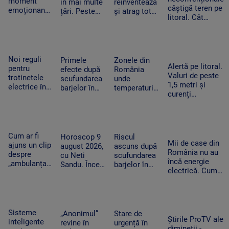
moment
în mai multe
reinventează
câștigă teren pe
emoționant
țări. Peste
și atrag tot
litoral. Cât
la UNTOLD:
20.000 de
mai mulți
costă o nopate
„Someone
oameni au
turiști.
de cazare la
You Loved”
fugit din
Proprietarii
container și ce
a răsunat pe
calea
investesc în
facilități sunt
Cluj Arena
flăcărilor în
petreceri și
Noi reguli
Primele
Zonele din
Alertă pe litoral.
Canada
muzică live
pentru
efecte după
România
Valuri de peste
trotinetele
scufundarea
unde
1,5 metri și
electrice în
barjelor în
temperaturile
curenți
București.
Dunăre. Câte
ajung la 36
puternici. Un
Amenzi de
zile de
de grade.
bărbat de 56 de
până la
funcționare a
Nopțile vor fi
ani a murit în
5.000 de lei
primit în plus
tropicale
Mamaia Nord
pentru cei
reactorul de
Cum ar fi
Horoscop 9
Riscul
care le
Mii de case din
la Cernavodă
ajuns un clip
august 2026,
ascuns după
încalcă
România nu au
despre
cu Neti
scufundarea
încă energie
„ambulanța
Sandu. Încep
barjelor în
electrică. Cum
neagră” să
să vină bani
Dunăre. Ce
ajung panourile
ducă la
în cont
au constatat
fotovoltaice în
atacul cu
specialiștii în
cătunele izolate
bâte și
timpul
topoare din
operațiunii
Sisteme
„Anonimul”
Stare de
Cluj. Trei
Știrile ProTV ale
de la
inteligente
revine în
urgență în
tineri,
dimineții -
Cernavodă