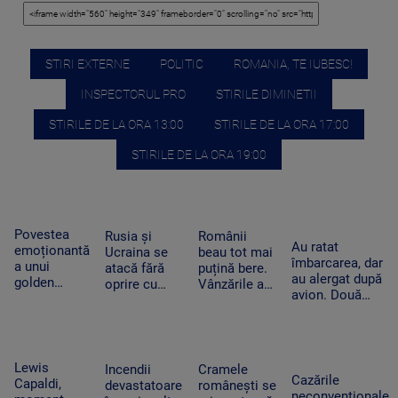
STIRI EXTERNE
POLITIC
ROMANIA, TE IUBESC!
INSPECTORUL PRO
STIRILE DIMINETII
STIRILE DE LA ORA 13:00
STIRILE DE LA ORA 17:00
STIRILE DE LA ORA 19:00
Povestea
Rusia și
Românii
Au ratat
emoționantă
Ucraina se
beau tot mai
îmbarcarea, dar
a unui
atacă fără
puțină bere.
au alergat după
golden
oprire cu
Vânzările au
avion. Două
retriever și a
drone și
scăzut cu
pasagere au
unui rățoi.
rachete. Zeci
peste 10% în
ajuns lângă o
Prietenia
de oameni
prima
aeronavă aflată
care i-a
au fost uciși
jumătate a
în mișcare, la
schimbat
sau răniți în
anului
Lewis
Incendii
Cramele
Moscova
viața
Cazările
doar o zi
Capaldi,
devastatoare
românești se
cățelușei
neconvenționale