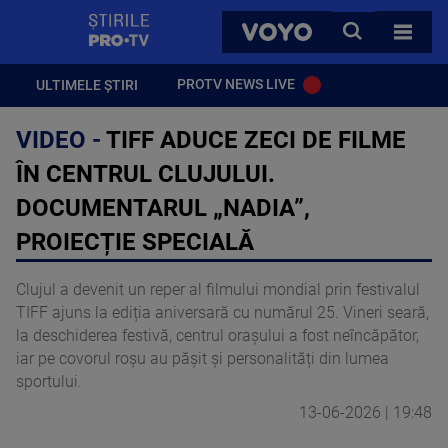
StirilePROTV
CAUTA
VOYO
TOATE 
PROTV NEWS LIVE
ULTIMELE ȘTIRI
VIDEO -
TIFF ADUCE ZECI DE FILME
ÎN CENTRUL CLUJULUI.
DOCUMENTARUL „NADIA”,
PROIECȚIE SPECIALĂ
Clujul a devenit un reper al filmului mondial prin festivalul
TIFF ajuns la ediția aniversară cu numărul 25. Vineri seară,
la deschiderea festivă, centrul orașului a fost neîncăpător,
iar pe covorul roșu au pășit și personalități din lumea
sportului.
13-06-2026 | 19:48