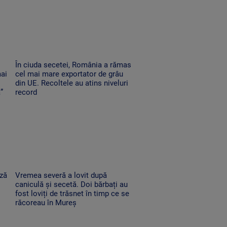
În ciuda secetei, România a rămas
mai
cel mai mare exportator de grâu
din UE. Recoltele au atins niveluri
”
record
ază
Vremea severă a lovit după
caniculă și secetă. Doi bărbați au
fost loviți de trăsnet în timp ce se
răcoreau în Mureș