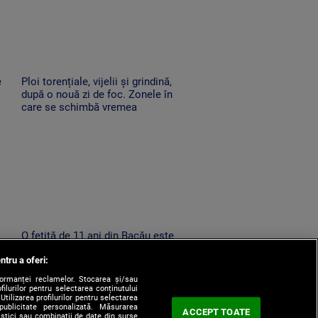
e
Ploi torențiale, vijelii și grindină,
după o nouă zi de foc. Zonele în
care se schimbă vremea
O fetiță de 11 ani din Bacău este
căutată de zeci de polițiști,
ntru a oferi:
at
jandarmi și pompieri, după ce a
dispărut de acasă
formanței reclamelor. Stocarea și/sau
filurilor pentru selectarea conținutului
Utilizarea profilurilor pentru selectarea
 publicitate personalizată. Măsurarea
ACCEPT TOATE
tistici sau combinații de date din surse