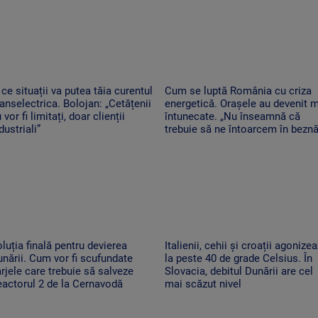
 ce situații va putea tăia curentul
Cum se luptă România cu criza
anselectrica. Bolojan: „Cetățenii
energetică. Orașele au devenit 
 vor fi limitați, doar clienții
întunecate. „Nu înseamnă că
dustriali”
trebuie să ne întoarcem în beznă
luția finală pentru devierea
Italienii, cehii și croații agonize
nării. Cum vor fi scufundate
la peste 40 de grade Celsius. În
rjele care trebuie să salveze
Slovacia, debitul Dunării are cel
actorul 2 de la Cernavodă
mai scăzut nivel