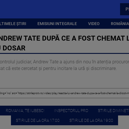
P
LTIMELE ȘTIRI
EMISIUNI INTEGRALE
VIDEO
ROMÂNIA,
ANDREW TATE DUPĂ CE A FOST CHEMAT L
U DOSAR
trolul judiciar, Andrew Tate a ajuns din nou în atenția procuroril
 că este cercetat și pentru incitare la ură și discriminare.
ROMANIA, TE IUBESC!
INSPECTORUL PRO
STIRILE DIMINETI
STIRILE DE LA ORA 17:00
STIRILE DE LA ORA 19:00