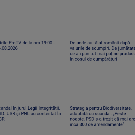
irile ProTV de la ora 19:00 -
De unde au tăiat românii după
6.08.2026
valurile de scumpiri. De jumătat
de an pun tot mai puține produs
în coșul de cumpărături
andal în jurul Legii Integrității.
Strategia pentru Biodiversitate,
D: USR și PNL au contestat la
adoptată cu scandal. „Peste
CR
noapte, PSD s-a trezit că mai ar
încă 300 de amendamente”