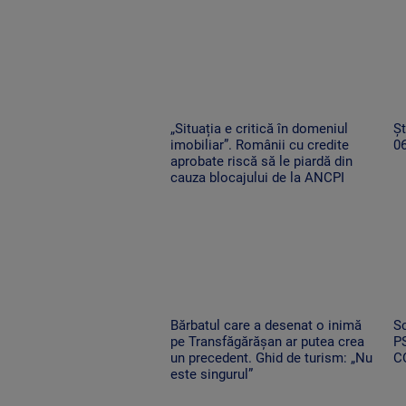
„Situația e critică în domeniul
Șt
imobiliar”. Românii cu credite
0
aprobate riscă să le piardă din
cauza blocajului de la ANCPI
Bărbatul care a desenat o inimă
Sc
pe Transfăgărășan ar putea crea
PS
un precedent. Ghid de turism: „Nu
C
este singurul”