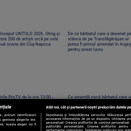
 început UNTOLD 2026. Sting și
De ce bărbatul care a desenat p
ste 200 de artiști urcă pe cele
stânca de pe Transfăgărășan ar
ouă scene din Cluj-Napoca
putea fi primul amendat în Argeș
pentru acest lucru
irile ProTV de la ora 13:00 -
Ce amendă riscă bărbatul care a
6.08.2026
desenat pe stânca de pe
nțiale
Atât noi, cât și partenerii noștri prelucrăm datele pe
Transfăgărășan. Ar putea fi oblig
să șteargă „opera”
, precum identificatorii
Dezvoltarea și îmbunătățirea serviciilor. Măsurarea per
accesarea informațiilor de pe un dispozitiv. Utilizarea pro
 gestiona alegerile dvs.
personalizat. Crearea profilurilor de conținut personalizat. 
te. Aceste alegeri vor fi
publicității personalizate. Crearea profilurilor pentru
performanței conținutului. Înțelegerea publicului prin sta