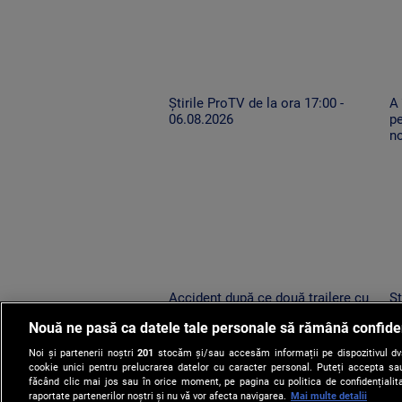
Știrile ProTV de la ora 17:00 -
A
06.08.2026
pe
n
Accident după ce două trailere cu
Șt
mașini au oprit pe drumul expres.
0
Nouă ne pasă ca datele tale personale să rămână confide
Un TIR condus de un șofer neatent
le-a lovit
Noi și partenerii noștri
201
stocăm și/sau accesăm informații pe dispozitivul dvs.
cookie unici pentru prelucrarea datelor cu caracter personal. Puteți accepta sau
făcând clic mai jos sau în orice moment, pe pagina cu politica de confidențialita
raportate partenerilor noștri și nu vă vor afecta navigarea.
Mai multe detalii