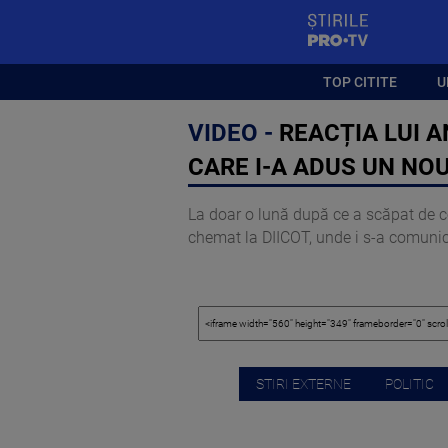
StirilePROTV
TOP CITITE
U
VIDEO -
REACȚIA LUI 
CARE I-A ADUS UN NO
La doar o lună după ce a scăpat de con
chemat la DIICOT, unde i s-a comunicat
STIRI EXTERNE
POLITIC