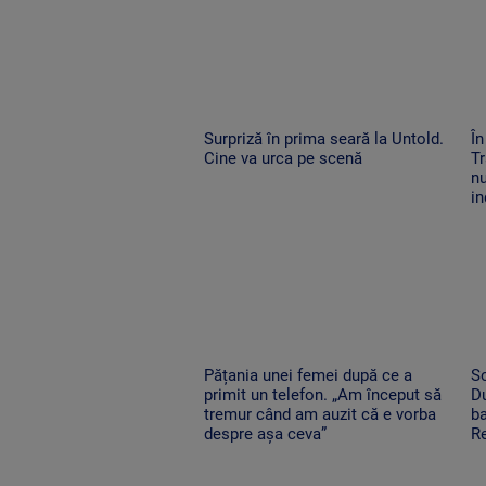
Surpriză în prima seară la Untold.
În
Cine va urca pe scenă
Tr
nu
in
Pățania unei femei după ce a
So
primit un telefon. „Am început să
Du
tremur când am auzit că e vorba
ba
despre așa ceva”
Re