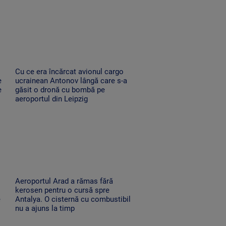
Cu ce era încărcat avionul cargo
e
ucrainean Antonov lângă care s-a
e
găsit o dronă cu bombă pe
aeroportul din Leipzig
Aeroportul Arad a rămas fără
kerosen pentru o cursă spre
e
Antalya. O cisternă cu combustibil
nu a ajuns la timp