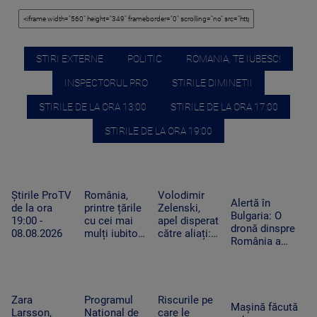
STIRI EXTERNE
POLITIC
ROMANIA, TE IUBESC!
INSPECTORUL PRO
STIRILE DIMINETII
STIRILE DE LA ORA 13:00
STIRILE DE LA ORA 17:00
STIRILE DE LA ORA 19:00
Știrile ProTV
România,
Volodimir
Alertă în
de la ora
printre țările
Zelenski,
Bulgaria: O
19:00 -
cu cei mai
apel disperat
dronă dinspre
08.08.2026
mulți iubitori
către aliați:
România a
de pisici.
„Rachetele
explodat lângă
Peste 4
voastre din
un gazoduct.
milioane de
depozite ar
Premierul a
feline trăiesc
putea salva
convocat
în gospodării
vieți în
Zara
Programul
Riscurile pe
Consiliul de
Mașină făcută
Ucraina”
Larsson,
Național de
care le