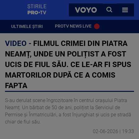
StirilePROTV
CAUTA
VOYO
TOATE 
PROTV NEWS LIVE
ULTIMELE ȘTIRI
VIDEO -
FILMUL CRIMEI DIN PIATRA
NEAMȚ, UNDE UN POLIȚIST A FOST
UCIS DE FIUL SĂU. CE LE-AR FI SPUS
MARTORILOR DUPĂ CE A COMIS
FAPTA
S-au derulat scene îngrozitoare în centrul orașului Piatra
Neamț. Un bărbat de 50 de ani, polițist la Serviciul de
Permise și Înmatriculări, a fost înjunghiat și ucis pe stradă
chiar de fiul său.
02-06-2026 | 19:33