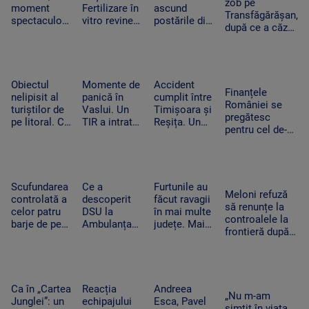
Securitate
zob pe
moment
Fertilizare în
ascund
Transfăgărășan,
spectaculos
vitro revine.
postările din
după ce a căzut
la UNTOLD.
Câte cupluri
vacanțe. Ce
zeci de metri
O fană a
pot beneficia
detalii nu
printre stânci.
urcat pe
de sprijin și
trebuie să
Ce a uitat
scenă și a
care sunt
apară pe
șoferul să facă
dansat
condițiile
social media
Obiectul
Momente de
Accident
Finanțele
alături de
nelipisit al
panică în
cumplit între
României se
artista
turiștilor de
Vaslui. Un
Timișoara și
pregătesc
suedeză
pe litoral. Ce
TIR a intrat
Reșița. Un
pentru cel de-al
riscuri există
în bucătăria
șofer a murit
treilea test.
dacă stă
unei familii.
carbonizat
Standard &
prea mult la
Oamenii
după ce s-a
Poor’s decide
soare
dormeau în
izbit cu
dacă scapăm
camera
mașina
Scufundarea
Ce a
Furtunile au
de „junk”
Meloni refuză
alăturată
frontal de un
controlată a
descoperit
făcut ravagii
să renunțe la
TIR
celor patru
DSU la
în mai multe
controalele la
barje de pe
Ambulanța
județe. Mai
frontieră după
Dunăre
Bacău după
mulți copaci
valul de
continuă.
ce o mamă a
au fost
migranți din
Motivul
acuzat că un
doborâți și
Ceuta. Spania
pentru sunt
echipaj s-a
zeci de
ripostează cu
coborâte
oprit la piață
mașini au
Ca în „Cartea
Reacția
Andreea
măsuri similare
„Nu m-am
treptat în
în timpul
fost avariate
Junglei”: un
echipajului
Esca, Pavel
simțit în viața