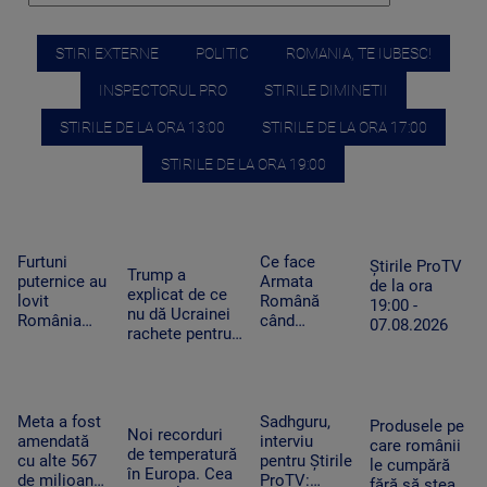
STIRI EXTERNE
POLITIC
ROMANIA, TE IUBESC!
INSPECTORUL PRO
STIRILE DIMINETII
STIRILE DE LA ORA 13:00
STIRILE DE LA ORA 17:00
STIRILE DE LA ORA 19:00
Furtuni
Ce face
Știrile ProTV
Trump a
puternice au
Armata
de la ora
explicat de ce
lovit
Română
19:00 -
nu dă Ucrainei
România
când
07.08.2026
rachete pentru
după
detectează
Patriot: Nici
caniculă.
drone la
Pentagonul nu
Pagube după
graniță.
mai are foarte
un Cod roşu
Piloții de F-
multe
de ploi
16 au 15
Meta a fost
Sadhguru,
Produsele pe
Noi recorduri
torenţiale
minute să
amendată
interviu
care românii
de temperatură
decoleze
cu alte 567
pentru Știrile
le cumpără
în Europa. Cea
de milioane
ProTV:
fără să stea