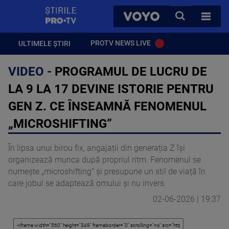
StirilePROTV
CAUTA
VOYO
TOATE 
PROTV NEWS LIVE
ULTIMELE ȘTIRI
VIDEO -
PROGRAMUL DE LUCRU DE
LA 9 LA 17 DEVINE ISTORIE PENTRU
GEN Z. CE ÎNSEAMNĂ FENOMENUL
„MICROSHIFTING”
În lipsa unui birou fix, angajații din generația Z își
organizează munca după propriul ritm. Fenomenul se
numește „microshifting” și presupune un stil de viață în
care jobul se adaptează omului și nu invers.
02-06-2026 | 19:37