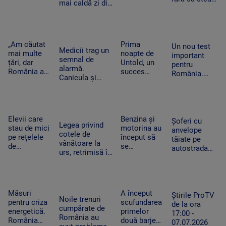
mai caldă zi din
de dolari în
„Mulți
pe gânduri în
istoria
SUA.
oameni pur
acest
Slovaciei. În
Compania a
și simplu nu
moment.
Italia au fost 48
fost
mai știu ce
Vânzările au
de grade
descrisă ca
să facă cu ei
„Am căutat
Prima
explodat
Un nou test
Celsius
Medicii trag un
o „pacoste
înșiși”
mai multe
noapte de
important
semnal de
publică"
țări, dar
Untold, un
pentru
alarmă.
România a
succes
România.
Canicula și
câștigat”. De
uriaș.
Moody's va
frigul brusc pot
ce a ales un
120.000 de
anunța dacă
agrava bolile
tânăr sirian
participanți
ne
cardiovasculare
să vină la
și un show
retrogradează
și respiratorii
facultate în
memorabil
Elevii care
Benzina și
la „junk”. Ce
Șoferi cu
Legea privind
Timișoara
susținut de
stau de mici
motorina au
ar însemna
anvelope
cotele de
Sting
pe rețelele
început să
acest lucru
tăiate pe
vânătoare la
de
se
autostrada
urs, retrimisă în
socializare
ieftinească.
spre mare.
Parlament.
vor avea
Primele
Ce sunt
Modificările
rezultate
efecte la
„aricii” de
solicitate de
mai proaste
pompă după
metal care
Nicușor Dan
la școală.
ce a fost
Măsuri
A început
tot apar pe
Știrile ProTV
Noile trenuri
Ce arată un
declarată
pentru criza
scufundarea
A2
de la ora
cumpărate de
studiu
stare de
energetică.
primelor
17:00 -
România au
criză
România
două barje
07.07.2026