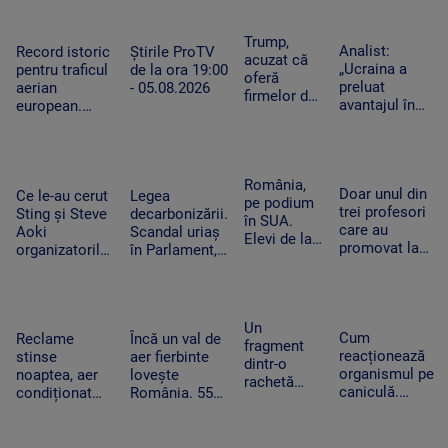
au creat
locul de
cutter a fost
detalii cu cel
exemplare
muncă
reținut. „Nu
mai
Trump,
care nu mai
Analist:
Record istoric
Știrile ProTV
am vrut să fac
performant
acuzat că
provoacă
„Ucraina a
pentru traficul
de la ora 19:00
rău”
telescop solar
oferă
alergii
preluat
aerian
- 05.08.2026
din lume
firmelor de
avantajul în
european.
pe Wall
războiul
Aeroporturile
Street
dronelor și
operează la
acces plătit
pune presiune
capacitate
în avans la
pe Rusia”.
maximă și în
România,
postările
Doar unul din
Cum schimbă
Ce le-au cerut
Legea
România
pe podium
care pot
trei profesori
acest lucru
Sting și Steve
decarbonizării.
în SUA.
mișca
care au
războiul
Aoki
Scandal uriaș
Elevi de la
piețele
promovat la
organizatorilor
în Parlament,
Colegiului
titularizare va
Untold.
din cauza
„Tudor
obține un post
Festivalul va
voturilor PSD
Vianu” au
pe perioadă
începe joi
și AUR, privind
obținut 39
nedeterminată
centralele pe
Un
de medalii
Cum
Reclame
Încă un val de
cărbune
fragment
la
reacționează
stinse
aer fierbinte
dintr-o
Olimpiada
organismul pe
noaptea, aer
lovește
rachetă
NEO
caniculă.
condiționat
România. 55
Falcon 9 s-
Science
Temperatura
limitat și
de grade la
a izbit de
resimțită
autobuze
nivelul
Lună. Ce au
poate depăși
electrice
asfaltului în