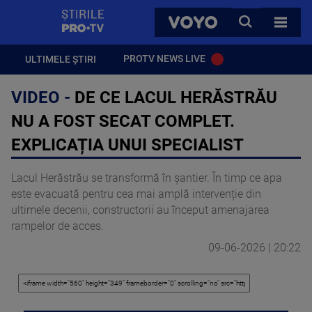
StirilePROTV
CAUTA
VOYO
TOATE 
PROTV NEWS LIVE
ULTIMELE ȘTIRI
VIDEO -
DE CE LACUL HERĂSTRĂU
NU A FOST SECAT COMPLET.
EXPLICAȚIA UNUI SPECIALIST
Lacul Herăstrău se transformă în șantier. În timp ce apa
este evacuată pentru cea mai amplă intervenție din
ultimele decenii, constructorii au început amenajarea
rampelor de acces.
09-06-2026 | 20:22