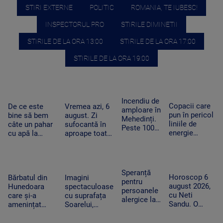
STIRI EXTERNE
POLITIC
ROMANIA, TE IUBESC!
INSPECTORUL PRO
STIRILE DIMINETII
STIRILE DE LA ORA 13:00
STIRILE DE LA ORA 17:00
STIRILE DE LA ORA 19:00
Incendiu de
Copacii care
De ce este
Vremea azi, 6
amploare în
pun în pericol
bine să bem
august. Zi
Mehedinți.
liniile de
câte un pahar
sufocantă în
Peste 100
energie
cu apă la
aproape toată
de hectare
electrică din
fiecare oră în
țara, iar după-
de
Apuseni au
zilele
amiază va
vegetație
fost tăiați,
caniculare și
ploua torențial
uscată au
după pana
cum ajută
în mai multe
Speranță
fost
Horoscop 6
uriașă de
Bărbatul din
Imagini
organismul să
zone
pentru
mistuite de
august 2026,
curent din
Hunedoara
spectaculoase
funcționeze
persoanele
flăcări
cu Neti
iarnă
care și-a
cu suprafața
alergice la
Sandu. O
amenințat
Soarelui,
câini.
zodie va primi
copilul de 2
surprinse în
Cercetătorii
un bonus la
ani cu un
cele mai mici