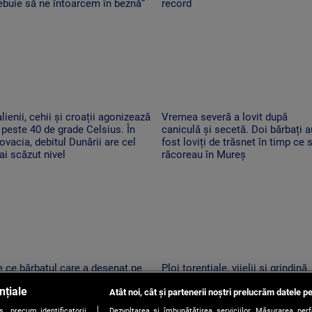
ebuie să ne întoarcem în beznă”
record
alienii, cehii și croații agonizează
Vremea severă a lovit după
 peste 40 de grade Celsius. În
caniculă și secetă. Doi bărbați a
ovacia, debitul Dunării are cel
fost loviți de trăsnet în timp ce 
i scăzut nivel
răcoreau în Mureș
 ce bărbatul care a desenat pe
Ploi torențiale, vijelii și grindină,
ânca de pe Transfăgărășan ar
după o nouă zi de foc. Zonele în
nțiale
tea fi primul amendat în Argeș
Atât noi, cât și partenerii noștri prelucrăm datele pe
care se schimbă vremea
ntru acest lucru
, precum identificatorii
Dezvoltarea și îmbunătățirea serviciilor. Măsurarea per