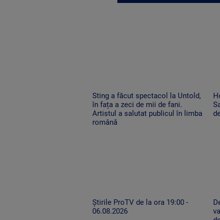
Sting a făcut spectacol la Untold,
H
în fața a zeci de mii de fani.
Sa
Artistul a salutat publicul în limba
de
română
Știrile ProTV de la ora 19:00 -
De
06.08.2026
va
de