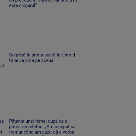
este singurul”
Surpriză în prima seară la Untold.
Cine va urca pe scenă
il
as
Pățania unei femei după ce a
primit un telefon. „Am început să
ri
tremur când am auzit că e vorba