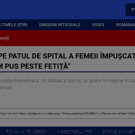
P
LTIMELE ȘTIRI
EMISIUNI INTEGRALE
VIDEO
ROMÂNIA,
neții
E PATUL DE SPITAL A FEMEII ÎMPUȘCAT
 PUS PESTE FETIȚĂ”
județul Hunedoara. Un bărbat a tras cu un pistol în mașina în car
 femeii.
ROMANIA, TE IUBESC!
INSPECTORUL PRO
STIRILE DIMINETI