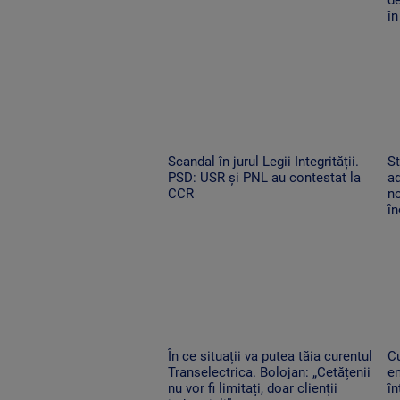
în
Scandal în jurul Legii Integrității.
St
PSD: USR și PNL au contestat la
ad
CCR
no
î
În ce situații va putea tăia curentul
C
Transelectrica. Bolojan: „Cetățenii
en
nu vor fi limitați, doar clienții
î