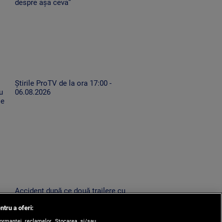
despre așa ceva”
Știrile ProTV de la ora 17:00 -
u
06.08.2026
se
Accident după ce două trailere cu
mașini au oprit pe drumul expres.
ntru a oferi:
Un TIR condus de un șofer neatent
le-a lovit
formanței reclamelor. Stocarea și/sau