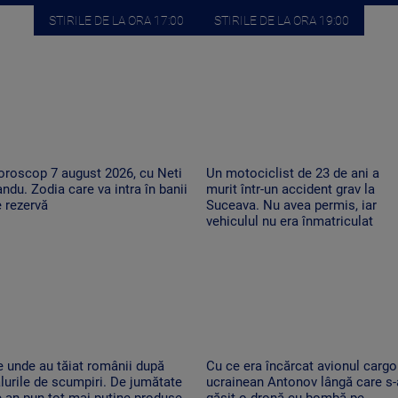
STIRILE DE LA ORA 17:00
STIRILE DE LA ORA 19:00
oroscop 7 august 2026, cu Neti
Un motociclist de 23 de ani a
ndu. Zodia care va intra în banii
murit într-un accident grav la
 rezervă
Suceava. Nu avea permis, iar
vehiculul nu era înmatriculat
 unde au tăiat românii după
Cu ce era încărcat avionul cargo
lurile de scumpiri. De jumătate
ucrainean Antonov lângă care s-
 an pun tot mai puține produse
găsit o dronă cu bombă pe