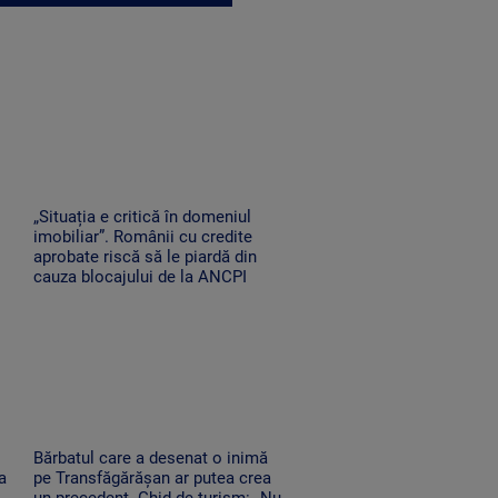
„Situația e critică în domeniul
imobiliar”. Românii cu credite
aprobate riscă să le piardă din
cauza blocajului de la ANCPI
Bărbatul care a desenat o inimă
a
pe Transfăgărășan ar putea crea
un precedent. Ghid de turism: „Nu