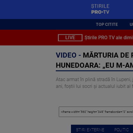
StirilePROTV
TOP CITITE
U
LIVE
Știrile PRO TV ale dimi
VIDEO -
MĂRTURIA DE P
HUNEDOARA: „EU M-AM
Atac armat în plină stradă în Lupeni, 
ani, foștii lui socri și actualul iubit al
STIRI EXTERNE
POLITIC