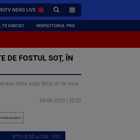
CAUTA
ROTV NEWS LIVE
TOATE CATEGORIILE
 TE IUBESC!
INSPECTORUL PRO
E DE FOSTUL SOȚ, ÎN
e erau fosta soție, fetița lor de nouă
08-06-2026 | 20:32
I
STIRILE DE LA ORA 13:00