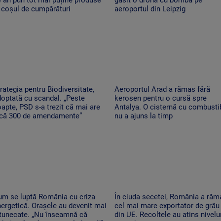
 coșul de cumpărături
aeroportul din Leipzig
rategia pentru Biodiversitate,
Aeroportul Arad a rămas fără
optată cu scandal. „Peste
kerosen pentru o cursă spre
apte, PSD s-a trezit că mai are
Antalya. O cisternă cu combustib
ncă 300 de amendamente”
nu a ajuns la timp
um se luptă România cu criza
În ciuda secetei, România a răm
ergetică. Orașele au devenit mai
cel mai mare exportator de grâu
ntunecate. „Nu înseamnă că
din UE. Recoltele au atins nivelu