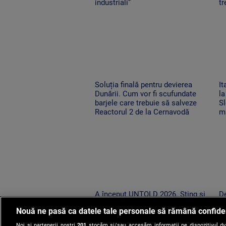
industriali”
tr
Soluția finală pentru devierea
It
Dunării. Cum vor fi scufundate
la
barjele care trebuie să salveze
Sl
Reactorul 2 de la Cernavodă
ma
A început UNTOLD 2026. Sting și
De
peste 200 de artiști urcă pe cele
st
Nouă ne pasă ca datele tale personale să rămână confide
nouă scene din Cluj-Napoca
pu
pe
Noi și partenerii noștri
201
stocăm și/sau accesăm informații pe dispozitivul dvs.