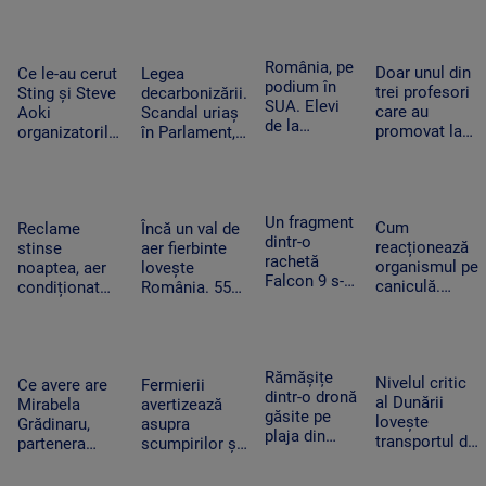
Street acces
dronelor și
operează la
plătit în
pune presiune
capacitate
avans la
pe Rusia”.
maximă și în
România, pe
postările
Doar unul din
Cum schimbă
Ce le-au cerut
Legea
România
podium în
care pot
trei profesori
acest lucru
Sting și Steve
decarbonizării.
SUA. Elevi
mișca
care au
războiul
Aoki
Scandal uriaș
de la
piețele
promovat la
organizatorilor
în Parlament,
Colegiului
titularizare va
Untold.
din cauza
„Tudor
obține un post
Festivalul va
voturilor PSD
Vianu” au
pe perioadă
începe joi
și AUR, privind
obținut 39
nedeterminată
centralele pe
Un fragment
de medalii la
Cum
Reclame
Încă un val de
cărbune
dintr-o
Olimpiada
reacționează
stinse
aer fierbinte
rachetă
NEO
organismul pe
noaptea, aer
lovește
Falcon 9 s-a
Science
caniculă.
condiționat
România. 55
izbit de
Temperatura
limitat și
de grade la
Lună. Ce au
resimțită
autobuze
nivelul
descoperit
poate depăși
electrice
asfaltului în
oamenii de
50 de grade.
neîncărcate la
Timișoara.
Rămășițe
știință după
Nivelul critic
Cum ne
Ce avere are
Fermierii
ore de vârf.
„Aerul devine
dintr-o dronă
impact
al Dunării
protejăm
Mirabela
avertizează
Cum
irespirabil”
găsite pe
lovește
Grădinaru,
asupra
economisesc
plaja din
transportul de
partenera
scumpirilor și
magazinele
Mamaia. Ce
mărfuri. Ce
președintelui.
lipsei unor
i-a convins
înseamnă
Câți bani a
produse din