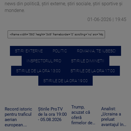
news din politică, știri externe, știri sociale, știri sportive și
mondene.
01-06-2026 | 19:45
STIRI EXTERNE
POLITIC
ROMANIA, TE IUBESC!
INSPECTORUL PRO
STIRILE DIMINETII
STIRILE DE LA ORA 13:00
STIRILE DE LA ORA 17:00
STIRILE DE LA ORA 19:00
Trump,
Analist:
Record istoric
Știrile ProTV
acuzat că
„Ucraina a
pentru traficul
de la ora 19:00
oferă
preluat
aerian
- 05.08.2026
firmelor de
avantajul în
european.
pe Wall
războiul
Aeroporturile