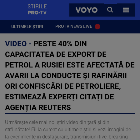
StirilePROTV
CAUTA
VOYO
TOATE 
PROTV NEWS LIVE
ULTIMELE ȘTIRI
VIDEO -
PESTE 40% DIN
CAPACITATEA DE EXPORT DE
PETROL A RUSIEI ESTE AFECTATĂ DE
AVARII LA CONDUCTE ȘI RAFINĂRII
ORI CONFISCĂRI DE PETROLIERE,
ESTIMEAZĂ EXPERȚI CITAȚI DE
AGENȚIA REUTERS
Urmărește cele mai noi știri video din țară și din
străinătate! Fii la curent cu ultimele știri și vezi imagini de
la evenimente în desfășurare, transmisiuni live, breaking