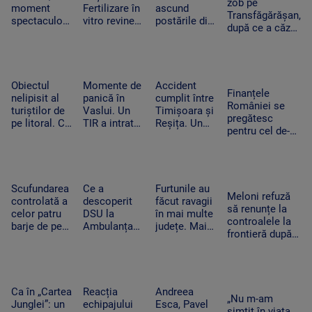
Securitate
zob pe
moment
Fertilizare în
ascund
Transfăgărășan,
spectaculos
vitro revine.
postările din
după ce a căzut
la UNTOLD.
Câte cupluri
vacanțe. Ce
zeci de metri
O fană a
pot beneficia
detalii nu
printre stânci.
urcat pe
de sprijin și
trebuie să
Ce a uitat
scenă și a
care sunt
apară pe
șoferul să facă
dansat
condițiile
social media
Obiectul
Momente de
Accident
Finanțele
alături de
nelipisit al
panică în
cumplit între
României se
artista
turiștilor de
Vaslui. Un
Timișoara și
pregătesc
suedeză
pe litoral. Ce
TIR a intrat
Reșița. Un
pentru cel de-al
riscuri există
în bucătăria
șofer a murit
treilea test.
dacă stă
unei familii.
carbonizat
Standard &
prea mult la
Oamenii
după ce s-a
Poor’s decide
soare
dormeau în
izbit cu
dacă scapăm
camera
mașina
Scufundarea
Ce a
Furtunile au
de „junk”
Meloni refuză
alăturată
frontal de un
controlată a
descoperit
făcut ravagii
să renunțe la
TIR
celor patru
DSU la
în mai multe
controalele la
barje de pe
Ambulanța
județe. Mai
frontieră după
Dunăre
Bacău după
mulți copaci
valul de
continuă.
ce o mamă a
au fost
migranți din
Motivul
acuzat că un
doborâți și
Ceuta. Spania
pentru sunt
echipaj s-a
zeci de
ripostează cu
coborâte
oprit la piață
mașini au
Ca în „Cartea
Reacția
Andreea
măsuri similare
„Nu m-am
treptat în
în timpul
fost avariate
Junglei”: un
echipajului
Esca, Pavel
simțit în viața