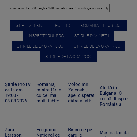
STIRI EXTERNE
POLITIC
ROMANIA, TE IUBESC!
INSPECTORUL PRO
STIRILE DIMINETII
STIRILE DE LA ORA 13:00
STIRILE DE LA ORA 17:00
STIRILE DE LA ORA 19:00
Știrile ProTV
România,
Volodimir
Alertă în
de la ora
printre țările
Zelenski,
Bulgaria: O
19:00 -
cu cei mai
apel disperat
dronă dinspre
08.08.2026
mulți iubitori
către aliați:
România a
de pisici.
„Rachetele
explodat lângă
Peste 4
voastre din
un gazoduct.
milioane de
depozite ar
Premierul a
feline trăiesc
putea salva
convocat
în gospodării
vieți în
Zara
Programul
Riscurile pe
Consiliul de
Mașină făcută
Ucraina”
Larsson,
Național de
care le