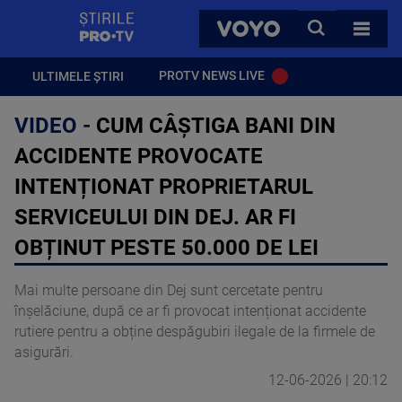
StirilePROTV
CAUTA
VOYO
TOATE 
PROTV NEWS LIVE
ULTIMELE ȘTIRI
VIDEO -
CUM CÂȘTIGA BANI DIN
ACCIDENTE PROVOCATE
INTENȚIONAT PROPRIETARUL
SERVICEULUI DIN DEJ. AR FI
OBȚINUT PESTE 50.000 DE LEI
Mai multe persoane din Dej sunt cercetate pentru
înșelăciune, după ce ar fi provocat intenționat accidente
rutiere pentru a obține despăgubiri ilegale de la firmele de
asigurări.
12-06-2026 | 20:12