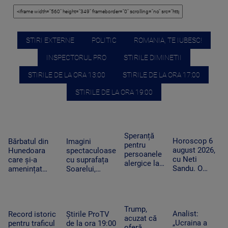
STIRI EXTERNE
POLITIC
ROMANIA, TE IUBESC!
INSPECTORUL PRO
STIRILE DIMINETII
STIRILE DE LA ORA 13:00
STIRILE DE LA ORA 17:00
STIRILE DE LA ORA 19:00
Speranță
Horoscop 6
Bărbatul din
Imagini
pentru
august 2026,
Hunedoara
spectaculoase
persoanele
cu Neti
care și-a
cu suprafața
alergice la
Sandu. O
amenințat
Soarelui,
câini.
zodie va primi
copilul de 2
surprinse în
Cercetătorii
un bonus la
ani cu un
cele mai mici
au creat
locul de
cutter a fost
detalii cu cel
exemplare
muncă
reținut. „Nu
mai
Trump,
care nu mai
Analist:
Record istoric
Știrile ProTV
am vrut să fac
performant
acuzat că
provoacă
„Ucraina a
pentru traficul
de la ora 19:00
rău”
telescop solar
oferă
alergii