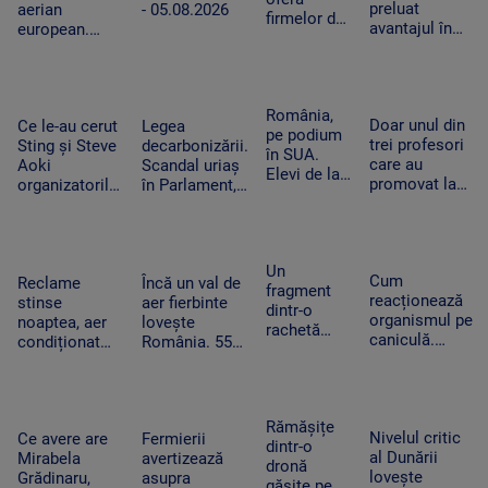
preluat
aerian
- 05.08.2026
din lume
firmelor de
avantajul în
european.
pe Wall
războiul
Aeroporturile
Street
dronelor și
operează la
acces plătit
pune presiune
capacitate
în avans la
pe Rusia”.
maximă și în
România,
postările
Doar unul din
Cum schimbă
Ce le-au cerut
Legea
România
pe podium
care pot
trei profesori
acest lucru
Sting și Steve
decarbonizării.
în SUA.
mișca
care au
războiul
Aoki
Scandal uriaș
Elevi de la
piețele
promovat la
organizatorilor
în Parlament,
Colegiului
titularizare va
Untold.
din cauza
„Tudor
obține un post
Festivalul va
voturilor PSD
Vianu” au
pe perioadă
începe joi
și AUR, privind
obținut 39
nedeterminată
centralele pe
Un
de medalii
Cum
Reclame
Încă un val de
cărbune
fragment
la
reacționează
stinse
aer fierbinte
dintr-o
Olimpiada
organismul pe
noaptea, aer
lovește
rachetă
NEO
caniculă.
condiționat
România. 55
Falcon 9 s-
Science
Temperatura
limitat și
de grade la
a izbit de
resimțită
autobuze
nivelul
Lună. Ce au
poate depăși
electrice
asfaltului în
descoperit
50 de grade.
neîncărcate la
Timișoara.
Rămășițe
oamenii de
Nivelul critic
Cum ne
Ce avere are
Fermierii
ore de vârf.
„Aerul devine
dintr-o
știință după
al Dunării
protejăm
Mirabela
avertizează
Cum
irespirabil”
dronă
impact
lovește
Grădinaru,
asupra
economisesc
găsite pe