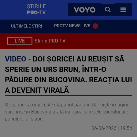
StirilePROTV
CAUTA
VOYO
TOATE 
PROTV NEWS LIVE
ULTIMELE ȘTIRI
LIVE
Știrile PRO TV
VIDEO -
DOI ȘORICEI AU REUȘIT SĂ
SPERIE UN URS BRUN, ÎNTR-O
PĂDURE DIN BUCOVINA. REACȚIA LUI
A DEVENIT VIRALĂ
Se spune că ursul este stăpânul pădurii. Dar niște imagini
surprinse în Bucovina arată că până și regele codrului are
punctele lui slabe.
06-06-2026 | 19:54