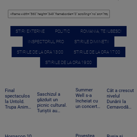
STIRI EXTERNE
POLITIC
ROMANIA, TE IUBESC!
INSPECTORUL PRO
STIRILE DIMINETII
STIRILE DE LA ORA 13:00
STIRILE DE LA ORA 17:00
STIRILE DE LA ORA 19:00
Summer
Final
Cât a crescut
Saschizul a
Well s-a
spectaculos
nivelul
găzduit un
încheiat cu
la Untold.
Dunării la
picnic cultural.
un concert
Trupa Animal
Cernavodă
Turiștii au
spectaculos
X a revenit
după
gustat din
al lui Nick
pe scenă
scufundarea
preparatele
Cave. O
după 13 ani
barjelor.
tradiționale
fetiță i s-a
Centrala va
pregătite de
alăturat pe
mai putea
Povestea
Horoscop 10
Rusia și