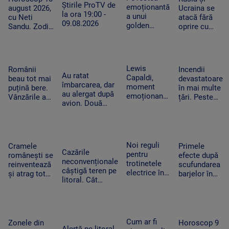
gospodine
scenă. „Am
Știrile ProTV de
funcționa cel
emoționantă
august 2026,
Ucraina se
plâns”
la ora 19:00 -
puțin nouă
a unui
cu Neti
atacă fără
09.08.2026
zile
golden
Sandu. Zodia
oprire cu
retriever și a
care va avea
drone și
unui rățoi.
parte de
rachete. Zeci
Prietenia
notorietate
de oameni
care i-a
și bani
au fost uciși
Lewis
Românii
Incendii
schimbat
sau răniți în
Au ratat
Capaldi,
beau tot mai
devastatoare
viața
doar o zi
îmbarcarea, dar
moment
puțină bere.
în mai multe
cățelușei
au alergat după
emoționant
Vânzările au
țări. Peste
avion. Două
la UNTOLD:
scăzut cu
20.000 de
pasagere au
„Someone
peste 10% în
oameni au
ajuns lângă o
You Loved”
prima
fugit din
aeronavă aflată
a răsunat pe
jumătate a
calea
în mișcare, la
Cluj Arena
anului
flăcărilor în
Noi reguli
Cramele
Primele
Moscova
Cazările
Canada
pentru
românești se
efecte după
neconvenționale
trotinetele
reinventează
scufundarea
câștigă teren pe
electrice în
și atrag tot
barjelor în
litoral. Cât
București.
mai mulți
Dunăre. Câte
costă o nopate
Amenzi de
turiști.
zile de
de cazare la
până la
Proprietarii
funcționare a
container și ce
5.000 de lei
investesc în
primit în plus
facilități sunt
pentru cei
petreceri și
reactorul de
Cum ar fi
Zonele din
Horoscop 9
care le
Alertă pe litoral.
muzică live
la Cernavodă