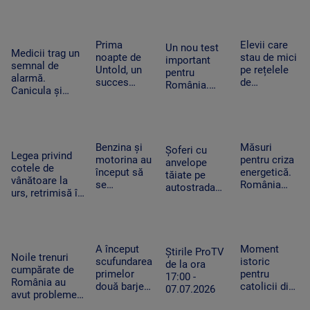
istoria
oameni pur
ce a ales un
acest
Slovaciei. În
și simplu nu
tânăr sirian
moment.
Italia au fost 48
mai știu ce
să vină la
Vânzările au
de grade
să facă cu ei
facultate în
Prima
Elevii care
explodat
Un nou test
Celsius
Medicii trag un
înșiși”
Timișoara
noapte de
stau de mici
important
semnal de
Untold, un
pe rețelele
pentru
alarmă.
succes
de
România.
Canicula și
uriaș.
socializare
Moody's va
frigul brusc pot
120.000 de
vor avea
anunța dacă
agrava bolile
participanți
rezultate
ne
cardiovasculare
și un show
mai proaste
retrogradează
și respiratorii
memorabil
la școală.
Benzina și
Măsuri
la „junk”. Ce
Șoferi cu
Legea privind
susținut de
Ce arată un
motorina au
pentru criza
ar însemna
anvelope
cotele de
Sting
studiu
început să
energetică.
acest lucru
tăiate pe
vânătoare la
se
România
autostrada
urs, retrimisă în
ieftinească.
investește
spre mare.
Parlament.
Primele
cu întârziere
Ce sunt
Modificările
efecte la
în baterii.
„aricii” de
solicitate de
pompă după
Capacitatea
metal care
Nicușor Dan
ce a fost
de stocare
A început
Moment
tot apar pe
Știrile ProTV
Noile trenuri
declarată
s-ar putea
scufundarea
istoric
A2
de la ora
cumpărate de
stare de
dubla în
primelor
pentru
17:00 -
România au
criză
2026
două barje
catolicii din
07.07.2026
avut probleme
în Dunăre.
România.
tehnice de la