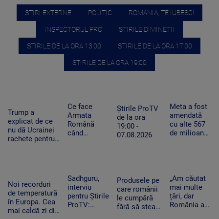
STIRI EXTERNE
POLITIC
ROMANIA, TE IUBESC!
INSPECTORUL PRO
STIRILE DIMINETII
STIRILE DE LA ORA 13:00
STIRILE DE LA ORA 17:00
STIRILE DE LA ORA 19:00
Ce face
Meta a fost
Știrile ProTV
Trump a
Armata
amendată
de la ora
explicat de ce
Română
cu alte 567
19:00 -
nu dă Ucrainei
când
de milioane
07.08.2026
rachete pentru
detectează
de dolari în
Patriot: Nici
drone la
SUA.
Pentagonul nu
graniță.
Compania a
mai are foarte
Piloții de F-
fost
multe
16 au 15
descrisă ca
Sadhguru,
„Am căutat
Produsele pe
Noi recorduri
minute să
o „pacoste
interviu
mai multe
care românii
de temperatură
decoleze
publică"
pentru Știrile
țări, dar
le cumpără
în Europa. Cea
ProTV:
România a
fără să stea
mai caldă zi din
„Mulți
câștigat”. De
pe gânduri în