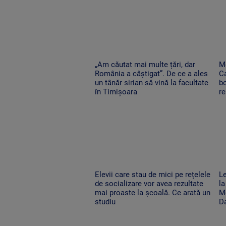
„Am căutat mai multe țări, dar
Me
România a câștigat”. De ce a ales
Ca
un tânăr sirian să vină la facultate
bo
în Timișoara
re
Elevii care stau de mici pe rețelele
Le
de socializare vor avea rezultate
la
mai proaste la școală. Ce arată un
Mo
studiu
D