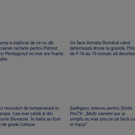
ump a explicat de ce nu dă
Ce face Armata Română când
rainei rachete pentru Patriot:
detectează drone la graniță. Piloț
ci Pentagonul nu mai are foarte
de F-16 au 15 minute să decolez
ulte
i recorduri de temperatură în
Sadhguru, interviu pentru Știrile
ropa. Cea mai caldă zi din
ProTV: „Mulți oameni pur și
toria Slovaciei. În Italia au fost
simplu nu mai știu ce să facă cu
 de grade Celsius
ei înșiși”