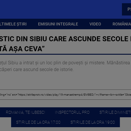
P
LTIMELE ȘTIRI
EMISIUNI INTEGRALE
VIDEO
ROMÂNIA,
STIC DIN SIBIU CARE ASCUNDE SECOLE D
TĂ AȘA CEVA”
dețul Sibiu a intrat și un loc plin de povești și mistere. Mănăstire
încăperi care ascund secole de istorie.
ROMANIA, TE IUBESC!
INSPECTORUL PRO
STIRILE DIMINETI
STIRILE DE LA ORA 17:00
STIRILE DE LA ORA 19:00