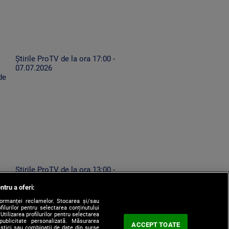
Știrile ProTV de la ora 17:00 -
07.07.2026
de
Știrile ProTV de la ora 13:00 -
ă
07.08.2026
ntru a oferi:
formanței reclamelor. Stocarea și/sau
filurilor pentru selectarea conținutului
Utilizarea profilurilor pentru selectarea
 publicitate personalizată. Măsurarea
ACCEPT TOATE
tistici sau combinații de date din surse