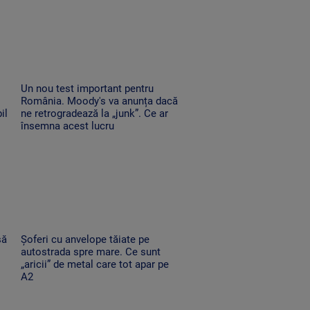
Un nou test important pentru
România. Moody's va anunța dacă
il
ne retrogradează la „junk”. Ce ar
însemna acest lucru
să
Șoferi cu anvelope tăiate pe
autostrada spre mare. Ce sunt
„aricii” de metal care tot apar pe
A2