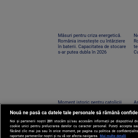
Măsuri pentru criza energetică.
No
România investește cu întârziere
R
în baterii. Capacitatea de stocare
te
s-ar putea dubla în 2026
Cu
o
Moment istoric pentru catolicii
Ap
din România. Relicva Sfântului
lo
Nouă ne pasă ca datele tale personale să rămână confide
Francisc din Assisi a ajuns la Arad
su
vi
Noi și partenerii noștri
201
stocăm și/sau accesăm informații pe dispozitivul dvs.
cookie unici pentru prelucrarea datelor cu caracter personal. Puteți accepta sau
făcând clic mai jos sau în orice moment, pe pagina cu politica de confidențialita
raportate partenerilor noștri și nu vă vor afecta navigarea.
Mai multe detalii