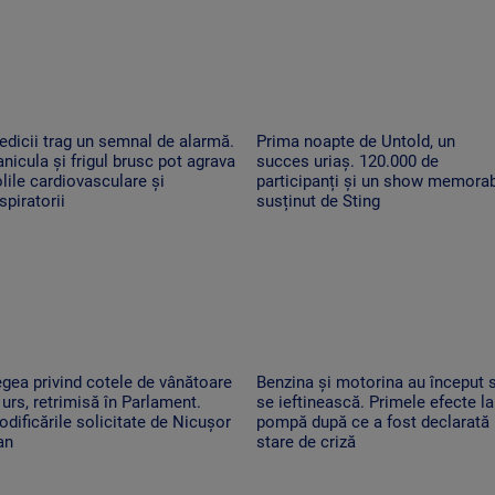
dicii trag un semnal de alarmă.
Prima noapte de Untold, un
nicula și frigul brusc pot agrava
succes uriaș. 120.000 de
lile cardiovasculare și
participanți și un show memorab
spiratorii
susținut de Sting
gea privind cotele de vânătoare
Benzina și motorina au început 
 urs, retrimisă în Parlament.
se ieftinească. Primele efecte la
dificările solicitate de Nicușor
pompă după ce a fost declarată
an
stare de criză