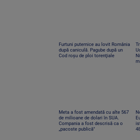
Furtuni puternice au lovit România
Tr
după caniculă. Pagube după un
Uc
Cod roşu de ploi torenţiale
Ni
m
Meta a fost amendată cu alte 567
No
de milioane de dolari în SUA.
Eu
Compania a fost descrisă ca o
is
„pacoste publică"
48