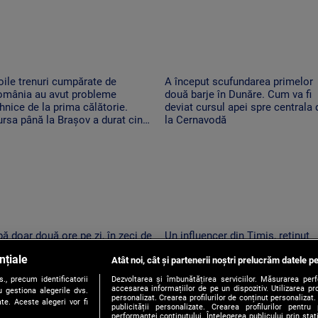
ile trenuri cumpărate de
A început scufundarea primelor
omânia au avut probleme
două barje în Dunăre. Cum va fi
hnice de la prima călătorie.
deviat cursul apei spre centrala 
rsa până la Brașov a durat cinci
la Cernavodă
re
ă doar două ore pe zi, în zeci de
Un influencer din Timiș, reținut
calități din Mureș. Localnicii
pentru provocări cu tentă sexual
nțiale
nt revoltați: apa de la robinet
Atât noi, cât și partenerii noștri prelucrăm datele pe
pe TikTok
ne la ore imposibile
, precum identificatorii
Dezvoltarea și îmbunătățirea serviciilor. Măsurarea per
accesarea informațiilor de pe un dispozitiv. Utilizarea pro
 gestiona alegerile dvs.
personalizat. Crearea profilurilor de conținut personalizat. 
te. Aceste alegeri vor fi
publicității personalizate. Crearea profilurilor pentru
performanței conținutului. Înțelegerea publicului prin sta