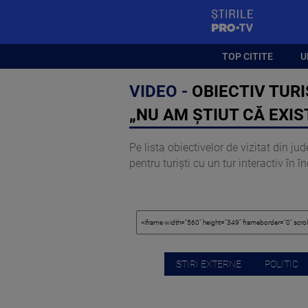
StirilePROTV
TOP CITITE
U
VIDEO -
OBIECTIV TURI
„NU AM ȘTIUT CĂ EXIS
Pe lista obiectivelor de vizitat din ju
pentru turiști cu un tur interactiv în 
STIRI EXTERNE
POLITIC