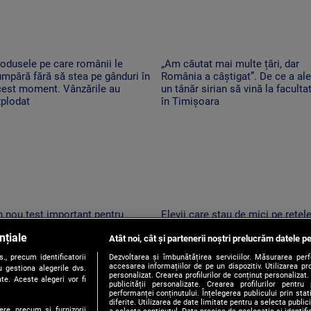
odusele pe care românii le
„Am căutat mai multe țări, dar
mpără fără să stea pe gânduri în
România a câștigat”. De ce a al
cest moment. Vânzările au
un tânăr sirian să vină la faculta
xplodat
în Timișoara
 nou test important pentru
Elevii care stau de mici pe rețel
omânia. Moody's va anunța dacă
de socializare vor avea rezultate
nțiale
 retrogradează la „junk”. Ce ar
Atât noi, cât și partenerii noștri prelucrăm datele pe
mai proaste la școală. Ce arată 
nsemna acest lucru
studiu
, precum identificatorii
Dezvoltarea și îmbunătățirea serviciilor. Măsurarea per
accesarea informațiilor de pe un dispozitiv. Utilizarea pro
 gestiona alegerile dvs.
personalizat. Crearea profilurilor de conținut personalizat. 
te. Aceste alegeri vor fi
publicității personalizate. Crearea profilurilor pentru
performanței conținutului. Înțelegerea publicului prin sta
diferite. Utilizarea de date limitate pentru a selecta public
ere, precum si furnizorii