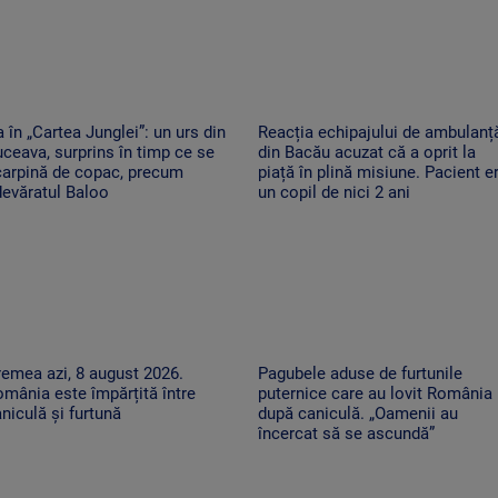
 în „Cartea Junglei”: un urs din
Reacția echipajului de ambulanț
ceava, surprins în timp ce se
din Bacău acuzat că a oprit la
carpină de copac, precum
piață în plină misiune. Pacient e
evăratul Baloo
un copil de nici 2 ani
emea azi, 8 august 2026.
Pagubele aduse de furtunile
mânia este împărțită între
puternice care au lovit România
niculă și furtună
după caniculă. „Oamenii au
încercat să se ascundă”