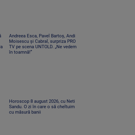
ă
Andreea Esca, Pavel Bartoș, Andi
Moisescu și Cabral, surpriza PRO
ra
TV pe scena UNTOLD. „Ne vedem
în toamnă!”
Horoscop 8 august 2026, cu Neti
Sandu. O zi în care o să cheltuim
cu măsură banii