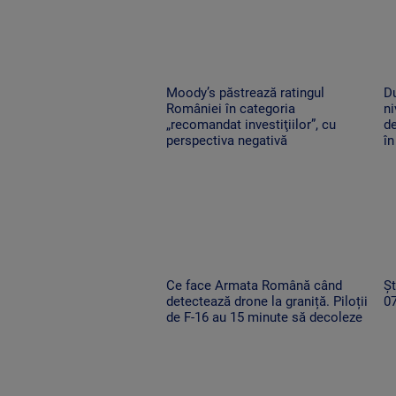
Moody’s păstrează ratingul
D
României în categoria
ni
„recomandat investiţiilor”, cu
de
perspectiva negativă
în
Ce face Armata Română când
Șt
detectează drone la graniță. Piloții
0
de F-16 au 15 minute să decoleze