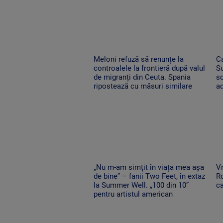
Meloni refuză să renunțe la
Ca
controalele la frontieră după valul
Su
de migranți din Ceuta. Spania
s
ripostează cu măsuri similare
ad
„Nu m-am simțit în viața mea așa
Vr
de bine” – fanii Two Feet, în extaz
Ro
la Summer Well. „100 din 10”
ca
pentru artistul american