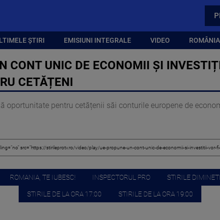
P
LTIMELE ȘTIRI
EMISIUNI INTEGRALE
VIDEO
ROMÂNIA,
 CONT UNIC DE ECONOMII ȘI INVESTIȚI
TRU CETĂȚENI
portunitate pentru cetățenii săi conturile europene de economii 
ROMANIA, TE IUBESC!
INSPECTORUL PRO
STIRILE DIMINETI
STIRILE DE LA ORA 17:00
STIRILE DE LA ORA 19:00