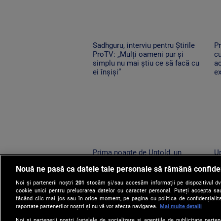
Sadhguru, interviu pentru Știrile
Pr
ProTV: „Mulți oameni pur și
cu
simplu nu mai știu ce să facă cu
a
ei înșiși”
e
Prima noapte de Untold, un
Un
succes uriaș. 120.000 de
R
Nouă ne pasă ca datele tale personale să rămână confide
participanți și un show memorabil
ne
susținut de Sting
î
Noi și partenerii noștri
201
stocăm și/sau accesăm informații pe dispozitivul dvs.
cookie unici pentru prelucrarea datelor cu caracter personal. Puteți accepta sau
făcând clic mai jos sau în orice moment, pe pagina cu politica de confidențialita
raportate partenerilor noștri și nu vă vor afecta navigarea.
Mai multe detalii
Noi si partenerii nostri (retelele de socializare si agentiile de publicitate parten