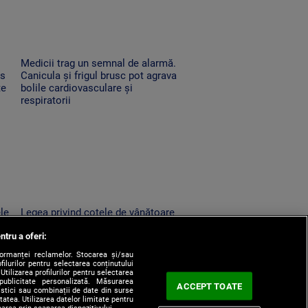
Medicii trag un semnal de alarmă.
es
Canicula și frigul brusc pot agrava
te
bolile cardiovasculare și
respiratorii
ele
Legea privind cotele de vânătoare
la urs, retrimisă în Parlament.
ntru a oferi:
un
Modificările solicitate de Nicușor
Dan
formanței reclamelor. Stocarea și/sau
filurilor pentru selectarea conținutului
Utilizarea profilurilor pentru selectarea
 publicitate personalizată. Măsurarea
ACCEPT TOATE
tistici sau combinații de date din surse
itatea. Utilizarea datelor limitate pentru