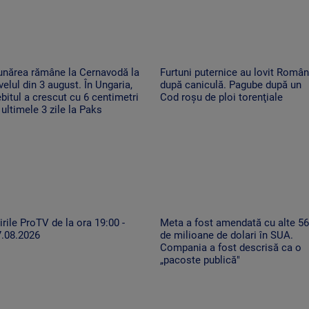
unărea rămâne la Cernavodă la
Furtuni puternice au lovit Român
velul din 3 august. În Ungaria,
după caniculă. Pagube după un
bitul a crescut cu 6 centimetri
Cod roşu de ploi torenţiale
 ultimele 3 zile la Paks
irile ProTV de la ora 19:00 -
Meta a fost amendată cu alte 5
7.08.2026
de milioane de dolari în SUA.
Compania a fost descrisă ca o
„pacoste publică"