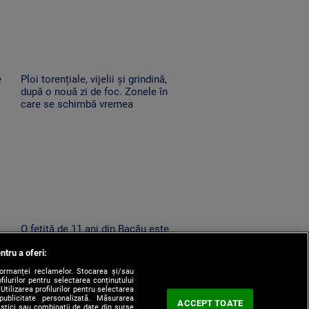
e
Ploi torențiale, vijelii și grindină,
după o nouă zi de foc. Zonele în
care se schimbă vremea
O fetiță de 11 ani din Bacău este
căutată de zeci de polițiști,
ntru a oferi:
at
jandarmi și pompieri, după ce a
dispărut de acasă
formanței reclamelor. Stocarea și/sau
filurilor pentru selectarea conținutului
Utilizarea profilurilor pentru selectarea
 publicitate personalizată. Măsurarea
ACCEPT TOATE
tistici sau combinații de date din surse