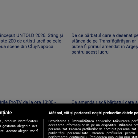
 început UNTOLD 2026. Sting și
De ce bărbatul care a desenat p
ste 200 de artiști urcă pe cele
stânca de pe Transfăgărășan ar
ouă scene din Cluj-Napoca
putea fi primul amendat în Argeș
pentru acest lucru
irile ProTV de la ora 13:00 -
Ce amendă riscă bărbatul care a
6.08.2026
desenat pe stânca de pe
nțiale
Atât noi, cât și partenerii noștri prelucrăm datele pe
Transfăgărășan. Ar putea fi oblig
să șteargă „opera”
, precum identificatorii
Dezvoltarea și îmbunătățirea serviciilor. Măsurarea per
accesarea informațiilor de pe un dispozitiv. Utilizarea pro
 gestiona alegerile dvs.
personalizat. Crearea profilurilor de conținut personalizat. 
te. Aceste alegeri vor fi
publicității personalizate. Crearea profilurilor pentru
performanței conținutului. Înțelegerea publicului prin sta