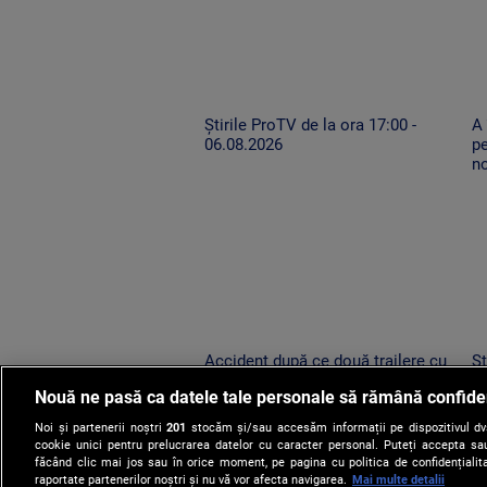
Știrile ProTV de la ora 17:00 -
A
06.08.2026
pe
n
Accident după ce două trailere cu
Șt
mașini au oprit pe drumul expres.
0
Nouă ne pasă ca datele tale personale să rămână confide
Un TIR condus de un șofer neatent
le-a lovit
Noi și partenerii noștri
201
stocăm și/sau accesăm informații pe dispozitivul dvs.
cookie unici pentru prelucrarea datelor cu caracter personal. Puteți accepta sau
făcând clic mai jos sau în orice moment, pe pagina cu politica de confidențialita
raportate partenerilor noștri și nu vă vor afecta navigarea.
Mai multe detalii