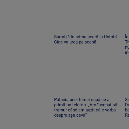
Surpriză în prima seară la Untold.
În
Cine va urca pe scenă
Tr
nu
in
Pățania unei femei după ce a
So
primit un telefon. „Am început să
Du
tremur când am auzit că e vorba
ba
despre așa ceva”
Re