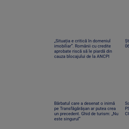
„Situația e critică în domeniul
Șt
imobiliar”. Românii cu credite
0
aprobate riscă să le piardă din
cauza blocajului de la ANCPI
Bărbatul care a desenat o inimă
Sc
pe Transfăgărășan ar putea crea
PS
un precedent. Ghid de turism: „Nu
C
este singurul”