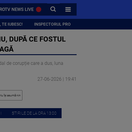
CAUTA
ROTV NEWS LIVE
TOATE CATEGORIILE
 TE IUBESC!
INSPECTORUL PRO
IU, DUPĂ CE FOSTUL
PAGĂ
dal de corupție care a dus, luna
27-06-2026 | 19:41
I
STIRILE DE LA ORA 13:00