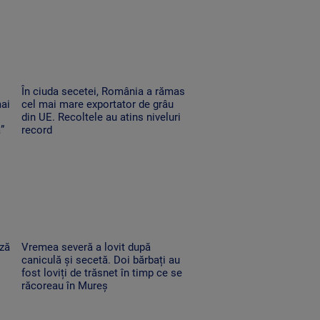
În ciuda secetei, România a rămas
mai
cel mai mare exportator de grâu
din UE. Recoltele au atins niveluri
”
record
ază
Vremea severă a lovit după
caniculă și secetă. Doi bărbați au
fost loviți de trăsnet în timp ce se
răcoreau în Mureș