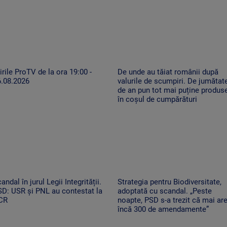
irile ProTV de la ora 19:00 -
De unde au tăiat românii după
6.08.2026
valurile de scumpiri. De jumătat
de an pun tot mai puține produs
în coșul de cumpărături
andal în jurul Legii Integrității.
Strategia pentru Biodiversitate,
D: USR și PNL au contestat la
adoptată cu scandal. „Peste
CR
noapte, PSD s-a trezit că mai ar
încă 300 de amendamente”