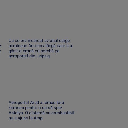
Cu ce era încărcat avionul cargo
e
ucrainean Antonov lângă care s-a
e
găsit o dronă cu bombă pe
aeroportul din Leipzig
Aeroportul Arad a rămas fără
kerosen pentru o cursă spre
e
Antalya. O cisternă cu combustibil
nu a ajuns la timp