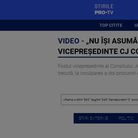
StirilePROTV
TOP CITITE
U
VIDEO -
„NU ÎȘI ASUMĂ
VICEPREȘEDINTE CJ 
Fostul vicepreședinte al Consiliului J
trecută, la inculparea a doi procurori
STIRI EXTERNE
POLITIC