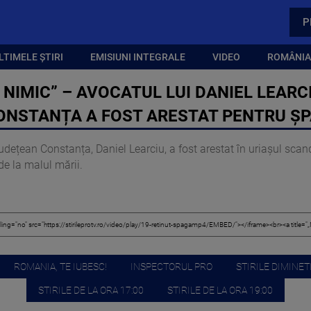
P
LTIMELE ȘTIRI
EMISIUNI INTEGRALE
VIDEO
ROMÂNIA,
 NIMIC” – AVOCATUL LUI DANIEL LEARC
CONSTANȚA A FOST ARESTAT PENTRU Ș
udețean Constanța, Daniel Learciu, a fost arestat în uriașul scan
 de la malul mării.
ROMANIA, TE IUBESC!
INSPECTORUL PRO
STIRILE DIMINETI
STIRILE DE LA ORA 17:00
STIRILE DE LA ORA 19:00