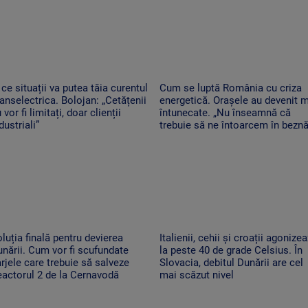
 ce situații va putea tăia curentul
Cum se luptă România cu criza
anselectrica. Bolojan: „Cetățenii
energetică. Orașele au devenit 
 vor fi limitați, doar clienții
întunecate. „Nu înseamnă că
dustriali”
trebuie să ne întoarcem în beznă
luția finală pentru devierea
Italienii, cehii și croații agonize
nării. Cum vor fi scufundate
la peste 40 de grade Celsius. În
rjele care trebuie să salveze
Slovacia, debitul Dunării are cel
actorul 2 de la Cernavodă
mai scăzut nivel