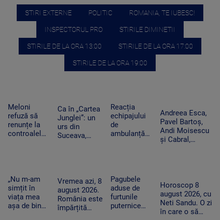
STIRI EXTERNE
POLITIC
ROMANIA, TE IUBESC!
INSPECTORUL PRO
STIRILE DIMINETII
STIRILE DE LA ORA 13:00
STIRILE DE LA ORA 17:00
STIRILE DE LA ORA 19:00
Meloni
Reacția
Ca în „Cartea
Andreea Esca,
refuză să
echipajului
Junglei”: un
Pavel Bartoș,
renunțe la
de
urs din
Andi Moisescu
controalele
ambulanță
Suceava,
și Cabral,
la frontieră
din Bacău
surprins în
surpriza PRO
după valul
acuzat că a
timp ce se
TV pe scena
de migranți
oprit la piață
scarpină de
UNTOLD. „Ne
din Ceuta.
în plină
copac,
vedem în
Spania
misiune.
„Nu m-am
Pagubele
precum
Vremea azi, 8
toamnă!”
Horoscop 8
ripostează
Pacient era
simțit în
aduse de
adevăratul
august 2026.
august 2026, cu
cu măsuri
un copil de
viața mea
furtunile
Baloo
România este
Neti Sandu. O zi
similare
nici 2 ani
așa de bine”
puternice
împărțită
în care o să
– fanii Two
care au lovit
între caniculă