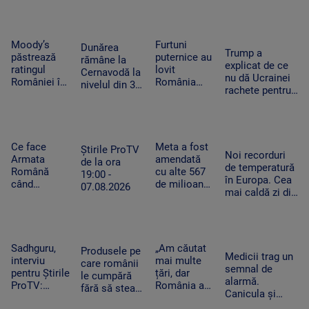
cheltuim cu
Feet, în
România
și furtună
măsură banii
extaz la
după
Summer
caniculă.
Well. „100
„Oamenii au
Moody’s
Furtuni
Dunărea
Trump a
din 10”
încercat să
păstrează
puternice au
rămâne la
explicat de ce
pentru
se ascundă”
ratingul
lovit
Cernavodă la
nu dă Ucrainei
artistul
României în
România
nivelul din 3
rachete pentru
american
categoria
după
august. În
Patriot: Nici
„recomandat
caniculă.
Ungaria,
Pentagonul nu
investiţiilor”,
Pagube după
debitul a
mai are foarte
cu
un Cod roşu
crescut cu 6
multe
perspectiva
de ploi
Ce face
Meta a fost
centimetri în
Știrile ProTV
Noi recorduri
negativă
torenţiale
Armata
amendată
ultimele 3
de la ora
de temperatură
Română
cu alte 567
zile la Paks
19:00 -
în Europa. Cea
când
de milioane
07.08.2026
mai caldă zi din
detectează
de dolari în
istoria
drone la
SUA.
Slovaciei. În
graniță.
Compania a
Italia au fost 48
Piloții de F-
fost
de grade
16 au 15
descrisă ca
Sadhguru,
„Am căutat
Produsele pe
Celsius
Medicii trag un
minute să
o „pacoste
interviu
mai multe
care românii
semnal de
decoleze
publică"
pentru Știrile
țări, dar
le cumpără
alarmă.
ProTV:
România a
fără să stea
Canicula și
„Mulți
câștigat”. De
pe gânduri în
frigul brusc pot