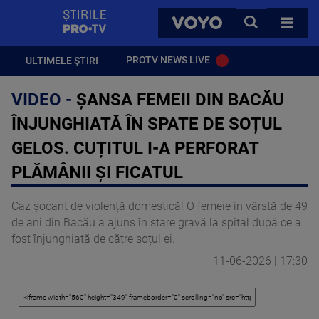
StirilePROTV
CAUTA
VOYO
TOATE 
PROTV NEWS LIVE
ULTIMELE ȘTIRI
VIDEO -
ȘANSA FEMEII DIN BACĂU
ÎNJUNGHIATĂ ÎN SPATE DE SOȚUL
GELOS. CUȚITUL I-A PERFORAT
PLĂMÂNII ȘI FICATUL
Caz șocant de violență domestică! O femeie în vârstă de 49
de ani din Bacău a ajuns în stare gravă la spital după ce a
fost înjunghiată de către soțul ei.
11-06-2026 | 17:30