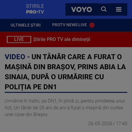
StirilePROTV
CAUTA
VOYO
TOATE 
PROTV NEWS LIVE
ULTIMELE ȘTIRI
LIVE
Știrile PRO TV ale dimineții
VIDEO -
UN TÂNĂR CARE A FURAT O
MAȘINĂ DIN BRAȘOV, PRINS ABIA LA
SINAIA, DUPĂ O URMĂRIRE CU
POLIȚIA PE DN1
Urmărire în trafic, pe DN1, în plină zi, pentru prinderea unui
hoț. Un tânăr de 26 ani de ani a furat o mașină din curtea
unei case din Brașov.
26-05-2026 | 17:40