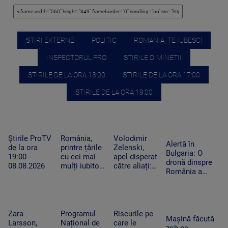
STIRI EXTERNE
POLITIC
ROMANIA, TE IUBESC!
INSPECTORUL PRO
STIRILE DIMINETII
STIRILE DE LA ORA 13:00
STIRILE DE LA ORA 17:00
STIRILE DE LA ORA 19:00
Știrile ProTV
România,
Volodimir
Alertă în
de la ora
printre țările
Zelenski,
Bulgaria: O
19:00 -
cu cei mai
apel disperat
dronă dinspre
08.08.2026
mulți iubitori
către aliați:
România a
de pisici.
„Rachetele
explodat lângă
Peste 4
voastre din
un gazoduct.
milioane de
depozite ar
Premierul a
feline trăiesc
putea salva
convocat
în gospodării
vieți în
Zara
Programul
Riscurile pe
Consiliul de
Mașină făcută
Ucraina”
Larsson,
Național de
care le
Securitate