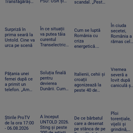
PSD: USR și
Transfăgărășan
scandal. „Peste
pentru o
PNL au
ar putea crea
noapte, PSD s-a
cursă spre
contestat la
un precedent.
trezit că mai
Antalya. O
CCR
Ghid de turism:
are încă 300 de
cisternă cu
„Nu este
amendamente”
combustibi
În ciuda
singurul”
În ce situații
Surpriză în
nu a ajuns
Cum se luptă
secetei,
va putea tăia
prima seară la
la timp
România cu
România a
curentul
Untold. Cine va
criza
rămas cel
Transelectrica.
urca pe scenă
energetică.
mai mare
Bolojan:
Orașele au
exportator
„Cetățenii nu
devenit mai
de grâu din
vor fi limitați,
întunecate. „Nu
UE.
doar clienții
înseamnă că
Recoltele
Vremea
industriali”
Soluția finală
trebuie să ne
Pățania unei
au atins
Italienii, cehii și
severă a
pentru
întoarcem în
femei după ce
niveluri
croații
lovit după
devierea
beznă”
a primit un
record
agonizează la
caniculă și
Dunării. Cum
telefon. „Am
peste 40 de
secetă. Do
vor fi
început să
grade Celsius.
bărbați au
scufundate
tremur când
În Slovacia,
fost loviți
barjele care
am auzit că e
debitul Dunării
de trăsnet
trebuie să
vorba despre
are cel mai
în timp ce
Ploi
salveze
așa ceva”
A început
scăzut nivel
Știrile ProTV
se răcorea
De ce bărbatul
torențiale,
Reactorul 2 de
UNTOLD 2026.
de la ora 17:00
în Mureș
care a desenat
vijelii și
la Cernavodă
Sting și peste
- 06.08.2026
pe stânca de pe
grindină,
200 de artiști