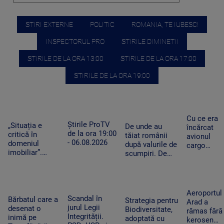
STIRI EXTERNE
POLITIC
ROMANIA, TE IUBESC!
INSPECTORUL PRO
STIRILE DIMINETII
STIRILE DE LA ORA 13:00
STIRILE DE LA ORA 17:00
STIRILE DE LA ORA 19:00
Cu ce era
Știrile ProTV
„Situația e
De unde au
încărcat
de la ora 19:00
critică în
tăiat românii
avionul
- 06.08.2026
domeniul
după valurile de
cargo
imobiliar”.
scumpiri. De
ucrainean
Românii cu
jumătate de an
Antonov
credite
pun tot mai
lângă care
aprobate riscă
puține produse
s-a găsit o
să le piardă din
în coșul de
dronă cu
Aeroportul
cauza
Scandal în
cumpărături
Bărbatul care a
bombă pe
Strategia pentru
Arad a
blocajului de la
jurul Legii
desenat o
aeroportul
Biodiversitate,
rămas fără
ANCPI
Integrității.
inimă pe
din Leipzig
adoptată cu
kerosen