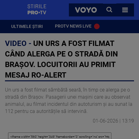
StirilePROTV
CAUTA
VOYO
TOATE 
PROTV NEWS LIVE
ULTIMELE ȘTIRI
VIDEO -
UN URS A FOST FILMAT
CÂND ALERGA PE O STRADĂ DIN
BRAȘOV. LOCUITORII AU PRIMIT
MESAJ RO-ALERT
Un urs a fost filmat sâmbătă seară, în timp ce alerga pe o
stradă din Brașov. Pasagerii unei mașini care au observat
animalul, au filmat incidentul din autoturism și au sunat la
112 pentru ca autoritățile să intervină.
01-06-2026 | 13:19