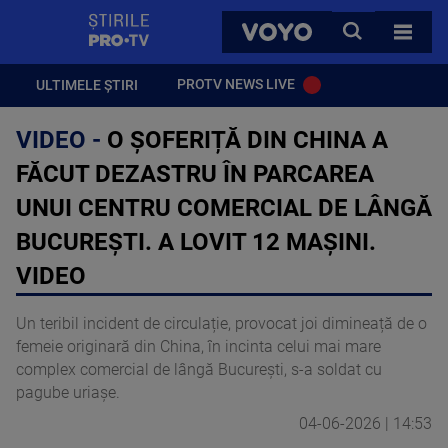
StirilePROTV
CAUTA
VOYO
TOATE 
PROTV NEWS LIVE
ULTIMELE ȘTIRI
VIDEO -
O ȘOFERIȚĂ DIN CHINA A
FĂCUT DEZASTRU ÎN PARCAREA
UNUI CENTRU COMERCIAL DE LÂNGĂ
BUCUREȘTI. A LOVIT 12 MAȘINI.
VIDEO
Un teribil incident de circulație, provocat joi dimineață de o
femeie originară din China, în incinta celui mai mare
complex comercial de lângă București, s-a soldat cu
pagube uriașe.
04-06-2026 | 14:53