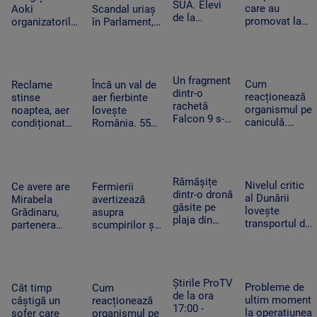
SUA. Elevi
mișca
care au
războiul
Aoki
Scandal uriaș
de la
piețele
promovat la
organizatorilor
în Parlament,
Colegiului
titularizare va
Untold.
din cauza
„Tudor
obține un post
Festivalul va
voturilor PSD
Vianu” au
pe perioadă
începe joi
și AUR, privind
obținut 39
nedeterminată
centralele pe
Un fragment
de medalii la
Cum
Reclame
Încă un val de
cărbune
dintr-o
Olimpiada
reacționează
stinse
aer fierbinte
rachetă
NEO
organismul pe
noaptea, aer
lovește
Falcon 9 s-a
Science
caniculă.
condiționat
România. 55
izbit de
Temperatura
limitat și
de grade la
Lună. Ce au
resimțită
autobuze
nivelul
descoperit
poate depăși
electrice
asfaltului în
oamenii de
50 de grade.
neîncărcate la
Timișoara.
Rămășițe
știință după
Nivelul critic
Cum ne
Ce avere are
Fermierii
ore de vârf.
„Aerul devine
dintr-o dronă
impact
al Dunării
protejăm
Mirabela
avertizează
Cum
irespirabil”
găsite pe
lovește
Grădinaru,
asupra
economisesc
plaja din
transportul de
partenera
scumpirilor și
magazinele
Mamaia. Ce
mărfuri. Ce
președintelui.
lipsei unor
i-a convins
înseamnă
Câți bani a
produse din
pe turiștii
prăbușirea
încasat anul
cauza secetei.
care au
traficului
trecut
„Avem deja de
Știrile ProTV
văzut-o să
Probleme de
fluvial pentru
Cât timp
Cum
achitat facturi
de la ora
sune la 112
ultim moment
economie
câștigă un
reacționează
uriașe”
17:00 -
la operațiunea
șofer care
organismul pe