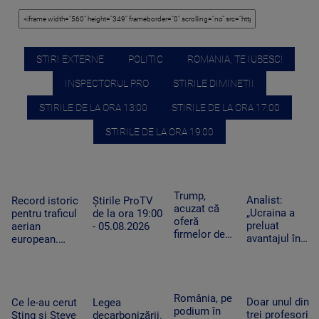
STIRI EXTERNE
POLITIC
ROMANIA, TE IUBESC!
INSPECTORUL PRO
STIRILE DIMINETII
STIRILE DE LA ORA 13:00
STIRILE DE LA ORA 17:00
STIRILE DE LA ORA 19:00
Trump,
Analist:
Record istoric
Știrile ProTV
acuzat că
„Ucraina a
pentru traficul
de la ora 19:00
oferă
preluat
aerian
- 05.08.2026
firmelor de
avantajul în
european.
pe Wall
războiul
Aeroporturile
Street acces
dronelor și
operează la
plătit în
pune presiune
capacitate
avans la
pe Rusia”.
maximă și în
România, pe
postările
Doar unul din
Cum schimbă
Ce le-au cerut
Legea
România
podium în
care pot
trei profesori
acest lucru
Sting și Steve
decarbonizării.