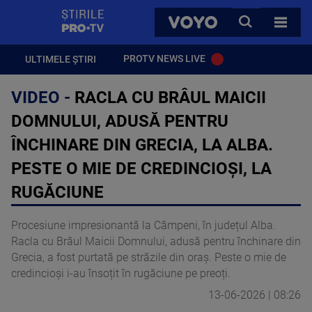
StirilePROTV
CAUTA
VOYO
TOATE 
PROTV NEWS LIVE
ULTIMELE ȘTIRI
VIDEO -
RACLA CU BRÂUL MAICII
DOMNULUI, ADUSĂ PENTRU
ÎNCHINARE DIN GRECIA, LA ALBA.
PESTE O MIE DE CREDINCIOȘI, LA
RUGĂCIUNE
Procesiune impresionantă la Câmpeni, în județul Alba.
Racla cu Brâul Maicii Domnului, adusă pentru închinare din
Grecia, a fost purtată pe străzile din oraș. Peste o mie de
credincioși i-au însoțit în rugăciune pe preoți.
13-06-2026 | 08:26