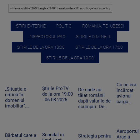
STIRI EXTERNE
POLITIC
ROMANIA, TE IUBESC!
INSPECTORUL PRO
STIRILE DIMINETII
STIRILE DE LA ORA 13:00
STIRILE DE LA ORA 17:00
STIRILE DE LA ORA 19:00
Cu ce era
Știrile ProTV
„Situația e
De unde au
încărcat
de la ora 19:00
critică în
tăiat românii
avionul
- 06.08.2026
domeniul
după valurile de
cargo
imobiliar”.
scumpiri. De
ucrainean
Românii cu
jumătate de an
Antonov
credite
pun tot mai
lângă care
aprobate riscă
puține produse
s-a găsit o
să le piardă din
în coșul de
dronă cu
Aeroportul
cauza
Scandal în
cumpărături
Bărbatul care a
bombă pe
Strategia pentru
Arad a
blocajului de la