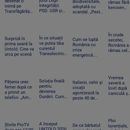
jurul Legii
desenat o
aeroportul
Biodiversitate,
rămas fără
ANCPI
Integrității.
inimă pe
din Leipzig
adoptată cu
kerosen
PSD: USR și
Transfăgărășan
scandal. „Peste
pentru o
PNL au
ar putea crea
noapte, PSD s-a
cursă spre
contestat la
un precedent.
trezit că mai
Antalya. O
CCR
Ghid de turism:
are încă 300 de
cisternă cu
„Nu este
amendamente”
combustibi
În ciuda
singurul”
În ce situații
Surpriză în
nu a ajuns
Cum se luptă
secetei,
va putea tăia
prima seară la
la timp
România cu
România a
curentul
Untold. Cine va
criza
rămas cel
Transelectrica.
urca pe scenă
energetică.
mai mare
Bolojan:
Orașele au
exportator
„Cetățenii nu
devenit mai
de grâu din
vor fi limitați,
întunecate. „Nu
UE.
doar clienții
înseamnă că
Recoltele
Vremea
industriali”
Soluția finală
trebuie să ne
Pățania unei
au atins
Italienii, cehii și
severă a
pentru
întoarcem în
femei după ce
niveluri
croații
lovit după
devierea
beznă”
a primit un
record
agonizează la
caniculă și
Dunării. Cum
telefon. „Am
peste 40 de
secetă. Do
vor fi
început să
grade Celsius.
bărbați au
scufundate
tremur când
În Slovacia,
fost loviți
barjele care
am auzit că e
debitul Dunării
de trăsnet
trebuie să
vorba despre
are cel mai
în timp ce
Ploi
salveze
așa ceva”
A început
scăzut nivel
Știrile ProTV
se răcorea
De ce bărbatul
torențiale,
Reactorul 2 de
UNTOLD 2026.
de la ora 17:00