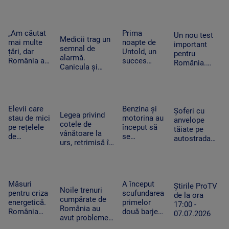
istoria
SUA.
oameni pur
acest
Slovaciei. În
Compania a
și simplu nu
moment.
Italia au fost 48
fost
mai știu ce
Vânzările au
de grade
descrisă ca
să facă cu ei
„Am căutat
Prima
explodat
Un nou test
Celsius
Medicii trag un
o „pacoste
înșiși”
mai multe
noapte de
important
semnal de
publică"
țări, dar
Untold, un
pentru
alarmă.
România a
succes
România.
Canicula și
câștigat”. De
uriaș.
Moody's va
frigul brusc pot
ce a ales un
120.000 de
anunța dacă
agrava bolile
tânăr sirian
participanți
ne
cardiovasculare
să vină la
și un show
retrogradează
și respiratorii
facultate în
memorabil
Elevii care
Benzina și
la „junk”. Ce
Șoferi cu
Legea privind
Timișoara
susținut de
stau de mici
motorina au
ar însemna
anvelope
cotele de
Sting
pe rețelele
început să
acest lucru
tăiate pe
vânătoare la
de
se
autostrada
urs, retrimisă în
socializare
ieftinească.
spre mare.
Parlament.
vor avea
Primele
Ce sunt
Modificările
rezultate
efecte la
„aricii” de
solicitate de
mai proaste
pompă după
metal care
Nicușor Dan
la școală.
ce a fost
Măsuri
A început
tot apar pe
Știrile ProTV
Noile trenuri
Ce arată un
declarată
pentru criza
scufundarea
A2
de la ora
cumpărate de
studiu
stare de
energetică.
primelor
17:00 -
România au
criză
România
două barje
07.07.2026
avut probleme
investește
în Dunăre.
tehnice de la