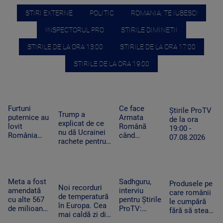
STIRI EXTERNE
POLITIC
ROMANIA, TE IUBESC!
INSPECTORUL PRO
STIRILE DIMINETII
STIRILE DE LA ORA 13:00
STIRILE DE LA ORA 17:00
STIRILE DE LA ORA 19:00
Furtuni
Ce face
Știrile ProTV
Trump a
puternice au
Armata
de la ora
explicat de ce
lovit
Română
19:00 -
nu dă Ucrainei
România
când
07.08.2026
rachete pentru
după
detectează
Patriot: Nici
caniculă.
drone la
Pentagonul nu
Pagube după
graniță.
mai are foarte
un Cod roşu
Piloții de F-
multe
de ploi
16 au 15
Meta a fost
Sadhguru,
Produsele pe
Noi recorduri
torenţiale
minute să
amendată
interviu
care românii
de temperatură
decoleze
cu alte 567
pentru Știrile
le cumpără
în Europa. Cea
de milioane
ProTV:
fără să stea
mai caldă zi din
de dolari în
„Mulți
pe gânduri în