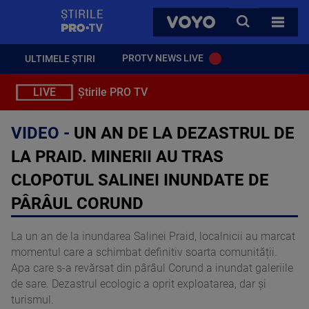
StirilePROTV
CAUTA
VOYO
TOATE 
PROTV NEWS LIVE
ULTIMELE ȘTIRI
LIVE
Știrile PRO TV
VIDEO -
UN AN DE LA DEZASTRUL DE
LA PRAID. MINERII AU TRAS
CLOPOTUL SALINEI INUNDATE DE
PÂRÂUL CORUND
La un an de la inundarea Salinei Praid, localnicii au marcat
momentul care a schimbat definitiv soarta comunității.
Apa care s-a revărsat din pârâul Corund a inundat galeriile
de sare. Dezastrul ecologic a oprit exploatarea, dar și
turismul.