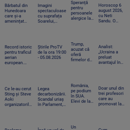
după pana
cum ajută
în mai multe
Speranță
fost
Horoscop 6
uriașă de
Bărbatul din
Imagini
organismul să
zone
pentru
mistuite de
august 2026,
curent din
Hunedoara
spectaculoase
funcționeze
persoanele
flăcări
cu Neti
iarnă
care și-a
cu suprafața
alergice la
Sandu. O
amenințat
Soarelui,
câini.
zodie va primi
copilul de 2
surprinse în
Cercetătorii
un bonus la
ani cu un
cele mai mici
au creat
locul de
cutter a fost
detalii cu cel
exemplare
muncă
reținut. „Nu
mai
Trump,
care nu mai
Analist:
Record istoric
Știrile ProTV
am vrut să fac
performant
acuzat că
provoacă
„Ucraina a
pentru traficul
de la ora 19:00
rău”
telescop solar
oferă
alergii
preluat
aerian
- 05.08.2026
din lume
firmelor de
avantajul în
european.
pe Wall
războiul
Aeroporturile
Street
dronelor și
operează la
acces plătit
pune presiune
capacitate
în avans la
pe Rusia”.
maximă și în
România,
postările
Doar unul din
Cum schimbă
Ce le-au cerut
Legea
România
pe podium
care pot
trei profesori
acest lucru
Sting și Steve
decarbonizării.
în SUA.
mișca
care au
războiul
Aoki
Scandal uriaș
Elevi de la
piețele
promovat la
organizatorilor
în Parlament,
Colegiului
titularizare va
Untold.
din cauza
„Tudor
obține un post
Festivalul va
voturilor PSD
Vianu” au
pe perioadă
începe joi
și AUR, privind
obținut 39
nedeterminată
centralele pe
Un
de medalii
Cum