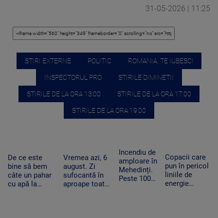
31-05-2026 | 11:25
STIRI EXTERNE
POLITIC
ROMANIA, TE IUBESC!
INSPECTORUL PRO
STIRILE DIMINETII
STIRILE DE LA ORA 13:00
STIRILE DE LA ORA 17:00
STIRILE DE LA ORA 19:00
Incendiu de
Copacii care
De ce este
Vremea azi, 6
amploare în
pun în pericol
bine să bem
august. Zi
Mehedinți.
liniile de
câte un pahar
sufocantă în
Peste 100
energie
cu apă la
aproape toată
de hectare
electrică din
fiecare oră în
țara, iar după-
de
Apuseni au
zilele
amiază va
vegetație
fost tăiați,
caniculare și
ploua torențial
uscată au