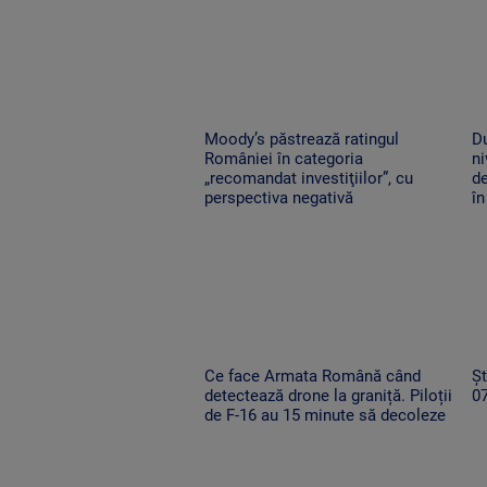
Moody’s păstrează ratingul
D
României în categoria
ni
„recomandat investiţiilor”, cu
de
perspectiva negativă
în
Ce face Armata Română când
Șt
detectează drone la graniță. Piloții
0
de F-16 au 15 minute să decoleze