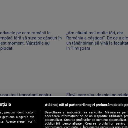
odusele pe care românii le
„Am căutat mai multe țări, dar
mpără fără să stea pe gânduri în
România a câștigat”. De ce a al
cest moment. Vânzările au
un tânăr sirian să vină la faculta
xplodat
în Timișoara
 nou test important pentru
Elevii care stau de mici pe rețel
omânia. Moody's va anunța dacă
de socializare vor avea rezultate
nțiale
 retrogradează la „junk”. Ce ar
Atât noi, cât și partenerii noștri prelucrăm datele pe
mai proaste la școală. Ce arată 
nsemna acest lucru
studiu
, precum identificatorii
Dezvoltarea și îmbunătățirea serviciilor. Măsurarea per
accesarea informațiilor de pe un dispozitiv. Utilizarea pro
 gestiona alegerile dvs.
personalizat. Crearea profilurilor de conținut personalizat. 
te. Aceste alegeri vor fi
publicității personalizate. Crearea profilurilor pentru
performanței conținutului. Înțelegerea publicului prin sta