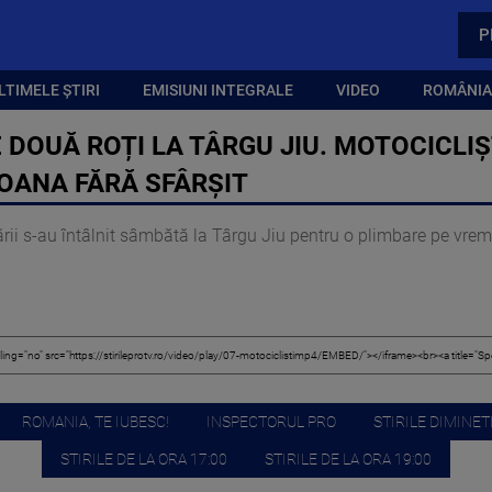
P
LTIMELE ȘTIRI
EMISIUNI INTEGRALE
VIDEO
ROMÂNIA,
DOUĂ ROȚI LA TÂRGU JIU. MOTOCICLIȘ
OANA FĂRĂ SFÂRȘIT
ării s-au întâlnit sâmbătă la Târgu Jiu pentru o plimbare pe vre
ROMANIA, TE IUBESC!
INSPECTORUL PRO
STIRILE DIMINETI
STIRILE DE LA ORA 17:00
STIRILE DE LA ORA 19:00