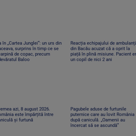
 în „Cartea Junglei”: un urs din
Reacția echipajului de ambulanț
ceava, surprins în timp ce se
din Bacău acuzat că a oprit la
carpină de copac, precum
piață în plină misiune. Pacient e
evăratul Baloo
un copil de nici 2 ani
emea azi, 8 august 2026.
Pagubele aduse de furtunile
mânia este împărțită între
puternice care au lovit România
niculă și furtună
după caniculă. „Oamenii au
încercat să se ascundă”