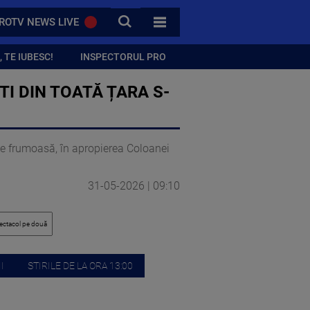
CAUTA
ROTV NEWS LIVE
TOATE CATEGORIILE
 TE IUBESC!
INSPECTORUL PRO
TI DIN TOATĂ ȚARA S-
me frumoasă, în apropierea Coloanei
31-05-2026 | 09:10
I
STIRILE DE LA ORA 13:00