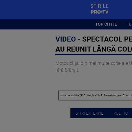
StirilePROTV
TOP CITITE
U
VIDEO -
SPECTACOL PE 
AU REUNIT LÂNGĂ COL
Motocicliști din mai multe zone ale ț
fără Sfârșit.
STIRI EXTERNE
POLITIC