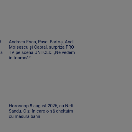
ă
Andreea Esca, Pavel Bartoș, Andi
Moisescu și Cabral, surpriza PRO
ra
TV pe scena UNTOLD. „Ne vedem
în toamnă!”
Horoscop 8 august 2026, cu Neti
Sandu. O zi în care o să cheltuim
cu măsură banii