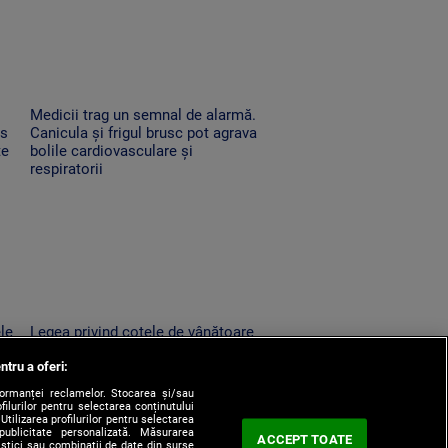
Medicii trag un semnal de alarmă.
es
Canicula și frigul brusc pot agrava
te
bolile cardiovasculare și
respiratorii
ele
Legea privind cotele de vânătoare
la urs, retrimisă în Parlament.
ntru a oferi:
un
Modificările solicitate de Nicușor
Dan
formanței reclamelor. Stocarea și/sau
filurilor pentru selectarea conținutului
Utilizarea profilurilor pentru selectarea
 publicitate personalizată. Măsurarea
ACCEPT TOATE
tistici sau combinații de date din surse