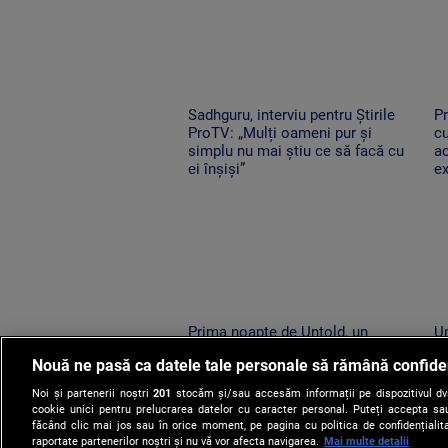
Sadhguru, interviu pentru Știrile
Pr
ProTV: „Mulți oameni pur și
cu
simplu nu mai știu ce să facă cu
a
ei înșiși”
e
Prima noapte de Untold, un
Un
succes uriaș. 120.000 de
R
Nouă ne pasă ca datele tale personale să rămână confide
participanți și un show memorabil
ne
susținut de Sting
î
Noi și partenerii noștri
201
stocăm și/sau accesăm informații pe dispozitivul dvs.
cookie unici pentru prelucrarea datelor cu caracter personal. Puteți accepta sau
făcând clic mai jos sau în orice moment, pe pagina cu politica de confidențialita
raportate partenerilor noștri și nu vă vor afecta navigarea.
Mai multe detalii