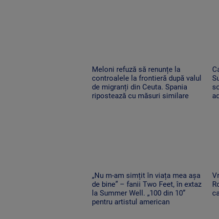
Meloni refuză să renunțe la
Ca
controalele la frontieră după valul
Su
de migranți din Ceuta. Spania
s
ripostează cu măsuri similare
ad
„Nu m-am simțit în viața mea așa
Vr
de bine” – fanii Two Feet, în extaz
Ro
la Summer Well. „100 din 10”
ca
pentru artistul american