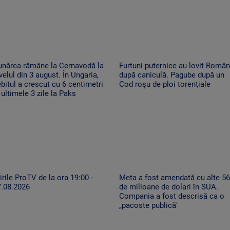
unărea rămâne la Cernavodă la
Furtuni puternice au lovit Român
velul din 3 august. În Ungaria,
după caniculă. Pagube după un
bitul a crescut cu 6 centimetri
Cod roşu de ploi torenţiale
 ultimele 3 zile la Paks
irile ProTV de la ora 19:00 -
Meta a fost amendată cu alte 5
7.08.2026
de milioane de dolari în SUA.
Compania a fost descrisă ca o
„pacoste publică"