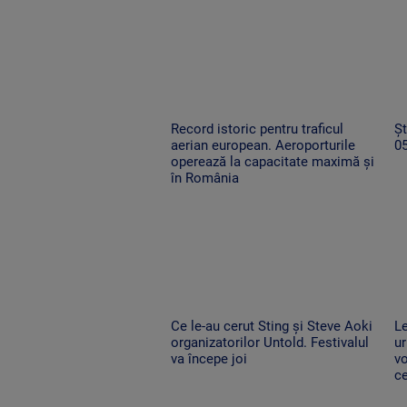
Record istoric pentru traficul
Șt
aerian european. Aeroporturile
0
operează la capacitate maximă și
în România
Ce le-au cerut Sting și Steve Aoki
Le
organizatorilor Untold. Festivalul
ur
va începe joi
vo
ce