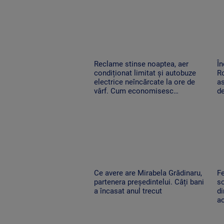
Reclame stinse noaptea, aer
În
condiționat limitat și autobuze
Ro
electrice neîncărcate la ore de
as
vârf. Cum economisesc
de
magazinele
Ce avere are Mirabela Grădinaru,
Fe
partenera președintelui. Câți bani
sc
a încasat anul trecut
di
ac