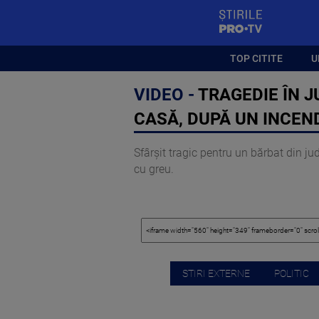
StirilePROTV
TOP CITITE
U
VIDEO -
TRAGEDIE ÎN J
CASĂ, DUPĂ UN INCEN
Sfârșit tragic pentru un bărbat din ju
cu greu.
STIRI EXTERNE
POLITIC