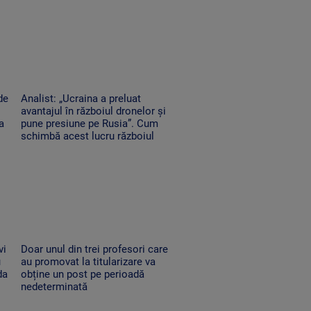
de
Analist: „Ucraina a preluat
avantajul în războiul dronelor și
a
pune presiune pe Rusia”. Cum
schimbă acest lucru războiul
vi
Doar unul din trei profesori care
u
au promovat la titularizare va
da
obține un post pe perioadă
nedeterminată