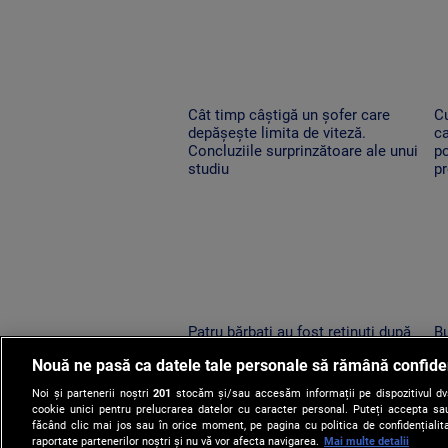
Cât timp câștigă un șofer care
C
depășește limita de viteză.
ca
Concluziile surprinzătoare ale unui
p
studiu
p
Patru bărbați au fost reținuți după
Bu
ce s-au încăierat pe terasa unui
pr
Nouă ne pasă ca datele tale personale să rămână confide
bar din comuna Dofteana.
me
Conflictul a fost filmat
ră
Noi și partenerii noștri
201
stocăm și/sau accesăm informații pe dispozitivul dvs.
cookie unici pentru prelucrarea datelor cu caracter personal. Puteți accepta sau
făcând clic mai jos sau în orice moment, pe pagina cu politica de confidențialita
raportate partenerilor noștri și nu vă vor afecta navigarea.
Mai multe detalii