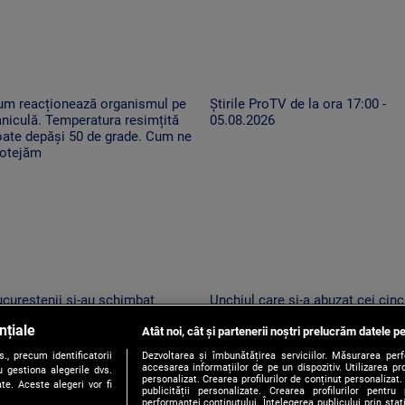
um reacționează organismul pe
Știrile ProTV de la ora 17:00 -
niculă. Temperatura resimțită
05.08.2026
oate depăși 50 de grade. Cum ne
rotejăm
cureștenii și-au schimbat
Unchiul care și-a abuzat cei cinc
ogramul pe caniculă. Seara
nepoți, arestat. Anchetatorii: „A
nțiale
rg la cumpărături și caută
Atât noi, cât și partenerii noștri prelucrăm datele pe
profitat de poziția de autoritate”
coarea mult-dorită în parcuri
, precum identificatorii
Dezvoltarea și îmbunătățirea serviciilor. Măsurarea per
accesarea informațiilor de pe un dispozitiv. Utilizarea pro
 gestiona alegerile dvs.
personalizat. Crearea profilurilor de conținut personalizat. 
te. Aceste alegeri vor fi
publicității personalizate. Crearea profilurilor pentru
performanței conținutului. Înțelegerea publicului prin sta