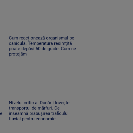
Cum reacționează organismul pe
caniculă. Temperatura resimțită
poate depăși 50 de grade. Cum ne
protejăm
e
Nivelul critic al Dunării lovește
transportul de mărfuri. Ce
ne
înseamnă prăbușirea traficului
fluvial pentru economie