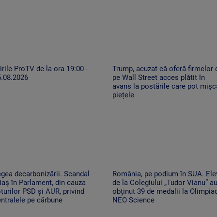
irile ProTV de la ora 19:00 -
Trump, acuzat că oferă firmelor 
5.08.2026
pe Wall Street acces plătit în
avans la postările care pot mișc
piețele
gea decarbonizării. Scandal
România, pe podium în SUA. Ele
iaș în Parlament, din cauza
de la Colegiului „Tudor Vianu” a
turilor PSD și AUR, privind
obținut 39 de medalii la Olimpia
ntralele pe cărbune
NEO Science