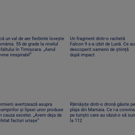
că un val de aer fierbinte lovește
Un fragment dintr-o rachetă
mânia. 55 de grade la nivelul
Falcon 9 s-a izbit de Lună. Ce au
faltului în Timișoara. „Aerul
descoperit oamenii de știință
vine irespirabil”
după impact
rmierii avertizează asupra
Rămășițe dintr-o dronă găsite p
umpirilor și lipsei unor produse
plaja din Mamaia. Ce i-a convins
n cauza secetei. „Avem deja de
pe turiștii care au văzut-o să su
hitat facturi uriașe”
la 112