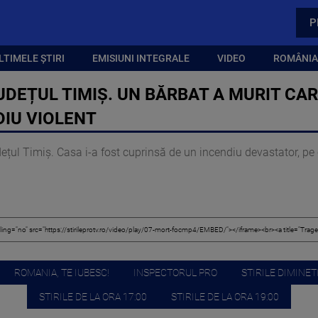
P
LTIMELE ȘTIRI
EMISIUNI INTEGRALE
VIDEO
ROMÂNIA,
UDEȚUL TIMIȘ. UN BĂRBAT A MURIT CA
DIU VIOLENT
dețul Timiș. Casa i-a fost cuprinsă de un incendiu devastator, pe 
ROMANIA, TE IUBESC!
INSPECTORUL PRO
STIRILE DIMINETI
STIRILE DE LA ORA 17:00
STIRILE DE LA ORA 19:00