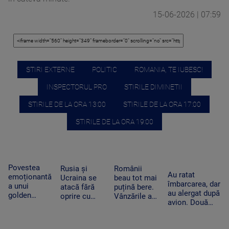
15-06-2026 | 07:59
STIRI EXTERNE
POLITIC
ROMANIA, TE IUBESC!
INSPECTORUL PRO
STIRILE DIMINETII
STIRILE DE LA ORA 13:00
STIRILE DE LA ORA 17:00
STIRILE DE LA ORA 19:00
Povestea
Rusia și
Românii
Au ratat
emoționantă
Ucraina se
beau tot mai
îmbarcarea, dar
a unui
atacă fără
puțină bere.
au alergat după
golden
oprire cu
Vânzările au
avion. Două
retriever și a
drone și
scăzut cu
pasagere au
unui rățoi.
rachete. Zeci
peste 10% în
ajuns lângă o
Prietenia
de oameni
prima