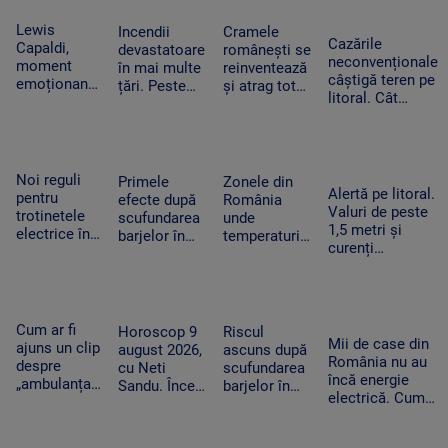
aeronavă aflată
care i-a
au fost uciși
jumătate a
în mișcare, la
schimbat
sau răniți în
anului
Lewis
Incendii
Cramele
Moscova
viața
Cazările
doar o zi
Capaldi,
devastatoare
românești se
cățelușei
neconvenționale
moment
în mai multe
reinventează
câștigă teren pe
emoționant
țări. Peste
și atrag tot
litoral. Cât
la UNTOLD:
20.000 de
mai mulți
costă o nopate
„Someone
oameni au
turiști.
de cazare la
You Loved”
fugit din
Proprietarii
container și ce
a răsunat pe
calea
investesc în
facilități sunt
Cluj Arena
flăcărilor în
petreceri și
Noi reguli
Primele
Zonele din
Alertă pe litoral.
Canada
muzică live
pentru
efecte după
România
Valuri de peste
trotinetele
scufundarea
unde
1,5 metri și
electrice în
barjelor în
temperaturile
curenți
București.
Dunăre. Câte
ajung la 36
puternici. Un
Amenzi de
zile de
de grade.
bărbat de 56 de
până la
funcționare a
Nopțile vor fi
ani a murit în
5.000 de lei
primit în plus
tropicale
Mamaia Nord
pentru cei
reactorul de
Cum ar fi
Horoscop 9
Riscul
care le
Mii de case din
la Cernavodă
ajuns un clip
august 2026,
ascuns după
încalcă
România nu au
despre
cu Neti
scufundarea
încă energie
„ambulanța
Sandu. Încep
barjelor în
electrică. Cum
neagră” să
să vină bani
Dunăre. Ce
ajung panourile
ducă la
în cont
au constatat
fotovoltaice în
atacul cu
specialiștii în