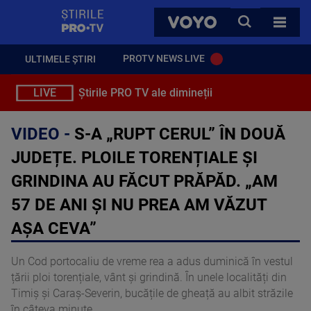
StirilePROTV
CAUTA
VOYO
TOATE 
PROTV NEWS LIVE
ULTIMELE ȘTIRI
LIVE
Știrile PRO TV ale dimineții
VIDEO -
S-A „RUPT CERUL” ÎN DOUĂ
JUDEȚE. PLOILE TORENȚIALE ȘI
GRINDINA AU FĂCUT PRĂPĂD. „AM
57 DE ANI ȘI NU PREA AM VĂZUT
AȘA CEVA”
Un Cod portocaliu de vreme rea a adus duminică în vestul
țării ploi torențiale, vânt și grindină. În unele localități din
Timiș și Caraș-Severin, bucățile de gheață au albit străzile
în câteva minute.