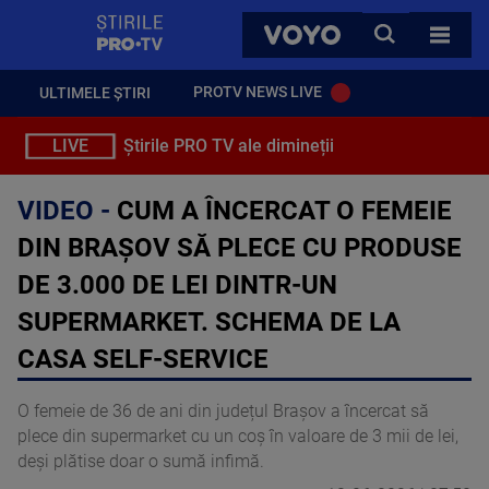
StirilePROTV
CAUTA
VOYO
TOATE 
PROTV NEWS LIVE
ULTIMELE ȘTIRI
LIVE
Știrile PRO TV ale dimineții
VIDEO -
CUM A ÎNCERCAT O FEMEIE
DIN BRAȘOV SĂ PLECE CU PRODUSE
DE 3.000 DE LEI DINTR-UN
SUPERMARKET. SCHEMA DE LA
CASA SELF-SERVICE
O femeie de 36 de ani din județul Brașov a încercat să
plece din supermarket cu un coș în valoare de 3 mii de lei,
deși plătise doar o sumă infimă.