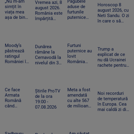
Spania
misiune.
„Nu m-am
Pagubele
precum
Vremea azi, 8
toamnă!”
Horoscop 8
ripostează
Pacient era
simțit în
aduse de
adevăratul
august 2026.
august 2026, cu
cu măsuri
un copil de
viața mea
furtunile
Baloo
România este
Neti Sandu. O zi
similare
nici 2 ani
așa de bine”
puternice
împărțită
în care o să
– fanii Two
care au lovit
între caniculă
cheltuim cu
Feet, în
România
și furtună
măsură banii
extaz la
după
Summer
caniculă.
Well. „100
„Oamenii au
Moody’s
Furtuni
Dunărea
Trump a
din 10”
încercat să
păstrează
puternice au
rămâne la
explicat de ce
pentru
se ascundă”
ratingul
lovit
Cernavodă la
nu dă Ucrainei
artistul
României în
România
nivelul din 3
rachete pentru
american
categoria
după
august. În
Patriot: Nici
„recomandat
caniculă.
Ungaria,
Pentagonul nu
investiţiilor”,
Pagube după
debitul a
mai are foarte
cu
un Cod roşu
crescut cu 6
multe
perspectiva
de ploi
Ce face
Meta a fost
centimetri în
Știrile ProTV
Noi recorduri
negativă
torenţiale
Armata
amendată
ultimele 3
de la ora
de temperatură
Română
cu alte 567
zile la Paks
19:00 -
în Europa. Cea
când
de milioane
07.08.2026
mai caldă zi din
detectează
de dolari în
istoria
drone la
SUA.
Slovaciei. În
graniță.
Compania a
Italia au fost 48
Piloții de F-
fost
de grade
16 au 15
descrisă ca
Sadhguru,
„Am căutat