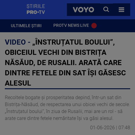
StirilePROTV
CAUTA
VOYO
TOATE 
PROTV NEWS LIVE
ULTIMELE ȘTIRI
VIDEO -
„ÎNSTRUȚATUL BOULUI”,
OBICEIUL VECHI DIN BISTRIȚA
NĂSĂUD, DE RUSALII. ARATĂ CARE
DINTRE FETELE DIN SAT ÎȘI GĂSESC
ALESUL
Recoltele bogate și prosperitatea depind, într-un sat din
Bistrița-Năsăud, de respectarea unui obicei vechi de secole.
„Înstruțatul boului”, în ziua de Rusalii, mai are un rol - să
arate care dintre fetele nemăritate își va găsi alesul.
01-06-2026 | 07:48