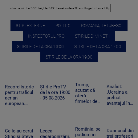
STIRI EXTERNE
POLITIC
ROMANIA, TE IUBESC!
INSPECTORUL PRO
STIRILE DIMINETII
STIRILE DE LA ORA 13:00
STIRILE DE LA ORA 17:00
STIRILE DE LA ORA 19:00
Trump,
Analist:
Record istoric
Știrile ProTV
acuzat că
„Ucraina a
pentru traficul
de la ora 19:00
oferă
preluat
aerian
- 05.08.2026
firmelor de
avantajul în
european.
pe Wall
războiul
Aeroporturile
Street acces
dronelor și
operează la
plătit în
pune presiune
capacitate
avans la
pe Rusia”.
maximă și în
România, pe
postările
Doar unul din
Cum schimbă
Ce le-au cerut
Legea
România
podium în
care pot
trei profesori
acest lucru
Sting și Steve
decarbonizării.