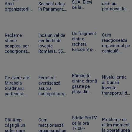
SUA. Elevi
mișca
care au
războiul
Aoki
Scandal uriaș
de la
piețele
promovat la
organizatorilor
în Parlament,
Colegiului
titularizare va
Untold.
din cauza
„Tudor
obține un post
Festivalul va
voturilor PSD
Vianu” au
pe perioadă
începe joi
și AUR, privind
obținut 39
nedeterminată
centralele pe
Un fragment
de medalii la
Cum
Reclame
Încă un val de
cărbune
dintr-o
Olimpiada
reacționează
stinse
aer fierbinte
rachetă
NEO
organismul pe
noaptea, aer
lovește
Falcon 9 s-a
Science
caniculă.
condiționat
România. 55
izbit de
Temperatura
limitat și
de grade la
Lună. Ce au
resimțită
autobuze
nivelul
descoperit
poate depăși
electrice
asfaltului în
oamenii de
50 de grade.
neîncărcate la
Timișoara.
Rămășițe
știință după
Nivelul critic
Cum ne
Ce avere are
Fermierii
ore de vârf.
„Aerul devine
dintr-o dronă
impact
al Dunării
protejăm
Mirabela
avertizează
Cum
irespirabil”
găsite pe
lovește
Grădinaru,
asupra
economisesc
plaja din
transportul de
partenera
scumpirilor și
magazinele
Mamaia. Ce
mărfuri. Ce
președintelui.
lipsei unor
i-a convins
înseamnă
Câți bani a
produse din
pe turiștii
prăbușirea
încasat anul
cauza secetei.
care au
traficului
trecut
„Avem deja de
Știrile ProTV
văzut-o să
Probleme de
fluvial pentru
Cât timp
Cum
achitat facturi
de la ora
sune la 112
ultim moment
economie
câștigă un
reacționează
uriașe”
17:00 -
la operațiunea
șofer care
organismul pe