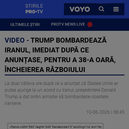
StirilePROTV
CAUTA
VOYO
TOATE 
PROTV NEWS LIVE
ULTIMELE ȘTIRI
VIDEO -
TRUMP BOMBARDEAZĂ
IRANUL, IMEDIAT DUPĂ CE
ANUNȚASE, PENTRU A 38-A OARĂ,
ÎNCHEIEREA RĂZBOIULUI
La doar câteva ore după ce a anunțat că Statele Unite ar
putea ajunge la un acord cu Iranul, președintele Donald
Trump a dat ordin armatei să bombardeze coastele
iraniene.
10-06-2026 | 08:45