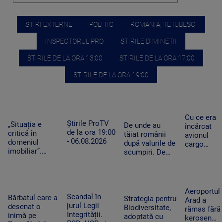
STIRI EXTERNE
POLITIC
ROMANIA, TE IUBESC!
INSPECTORUL PRO
STIRILE DIMINETII
STIRILE DE LA ORA 13:00
STIRILE DE LA ORA 17:00
STIRILE DE LA ORA 19:00
Cu ce era
Știrile ProTV
„Situația e
De unde au
încărcat
de la ora 19:00
critică în
tăiat românii
avionul
- 06.08.2026
domeniul
după valurile de
cargo
imobiliar”.
scumpiri. De
ucrainean
Românii cu
jumătate de an
Antonov
credite
pun tot mai
lângă care
aprobate riscă
puține produse
s-a găsit o
să le piardă din
în coșul de
dronă cu
Aeroportul
cauza
Scandal în
cumpărături
Bărbatul care a
bombă pe
Strategia pentru
Arad a
blocajului de la
jurul Legii
desenat o
aeroportul
Biodiversitate,
rămas fără
ANCPI
Integrității.
inimă pe
din Leipzig
adoptată cu
kerosen