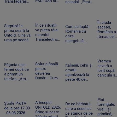
PSD: USR și
Transfăgărășan
scandal. „Peste
pentru o
PNL au
ar putea crea
noapte, PSD s-a
cursă spre
contestat la
un precedent.
trezit că mai
Antalya. O
CCR
Ghid de turism:
are încă 300 de
cisternă cu
„Nu este
amendamente”
combustibi
În ciuda
singurul”
În ce situații
Surpriză în
nu a ajuns
Cum se luptă
secetei,
va putea tăia
prima seară la
la timp
România cu
România a
curentul
Untold. Cine va
criza
rămas cel
Transelectrica.
urca pe scenă
energetică.
mai mare
Bolojan:
Orașele au
exportator
„Cetățenii nu
devenit mai
de grâu din
vor fi limitați,
întunecate. „Nu
UE.
doar clienții
înseamnă că
Recoltele
Vremea
industriali”
Soluția finală
trebuie să ne
Pățania unei
au atins
Italienii, cehii și
severă a
pentru
întoarcem în
femei după ce
niveluri
croații
lovit după
devierea
beznă”
a primit un
record
agonizează la
caniculă și
Dunării. Cum
telefon. „Am
peste 40 de
secetă. Do
vor fi
început să
grade Celsius.
bărbați au
scufundate
tremur când
În Slovacia,
fost loviți
barjele care
am auzit că e
debitul Dunării
de trăsnet
trebuie să
vorba despre
are cel mai
în timp ce
Ploi
salveze
așa ceva”
A început
scăzut nivel
Știrile ProTV
se răcorea
De ce bărbatul
torențiale,
Reactorul 2 de
UNTOLD 2026.
de la ora 17:00
în Mureș
care a desenat
vijelii și
la Cernavodă
Sting și peste
- 06.08.2026
pe stânca de pe
grindină,
200 de artiști