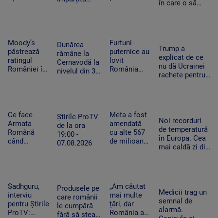
în care o să
– fanii Two
care au lovit
între caniculă
cheltuim cu
Feet, în
România
și furtună
măsură banii
extaz la
după
Summer
caniculă.
Well. „100
„Oamenii au
Moody’s
Furtuni
Dunărea
Trump a
din 10”
încercat să
păstrează
puternice au
rămâne la
explicat de ce
pentru
se ascundă”
ratingul
lovit
Cernavodă la
nu dă Ucrainei
artistul
României în
România
nivelul din 3
rachete pentru
american
categoria
după
august. În
Patriot: Nici
„recomandat
caniculă.
Ungaria,
Pentagonul nu
investiţiilor”,
Pagube după
debitul a
mai are foarte
cu
un Cod roşu
crescut cu 6
multe
perspectiva
de ploi
Ce face
Meta a fost
centimetri în
Știrile ProTV
Noi recorduri
negativă
torenţiale
Armata
amendată
ultimele 3
de la ora
de temperatură
Română
cu alte 567
zile la Paks
19:00 -
în Europa. Cea
când
de milioane
07.08.2026
mai caldă zi din
detectează
de dolari în
istoria
drone la
SUA.
Slovaciei. În
graniță.
Compania a
Italia au fost 48
Piloții de F-
fost
de grade
16 au 15
descrisă ca
Sadhguru,
„Am căutat
Produsele pe
Celsius
Medicii trag un
minute să
o „pacoste
interviu
mai multe
care românii
semnal de
decoleze
publică"
pentru Știrile
țări, dar
le cumpără
alarmă.
ProTV:
România a
fără să stea