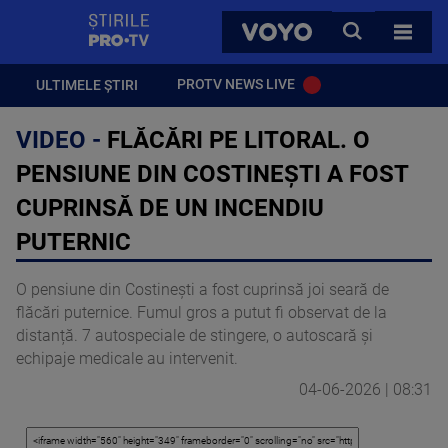
StirilePROTV
CAUTA
VOYO
TOATE 
PROTV NEWS LIVE
ULTIMELE ȘTIRI
VIDEO -
FLĂCĂRI PE LITORAL. O
PENSIUNE DIN COSTINEȘTI A FOST
CUPRINSĂ DE UN INCENDIU
PUTERNIC
O pensiune din Costinești a fost cuprinsă joi seară de
flăcări puternice. Fumul gros a putut fi observat de la
distanță. 7 autospeciale de stingere, o autoscară și
echipaje medicale au intervenit.
04-06-2026 | 08:31