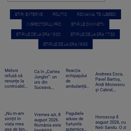
STIRI EXTERNE
POLITIC
ROMANIA, TE IUBESC!
INSPECTORUL PRO
STIRILE DIMINETII
STIRILE DE LA ORA 13:00
STIRILE DE LA ORA 17:00
STIRILE DE LA ORA 19:00
Meloni
Reacția
Ca în „Cartea
Andreea Esca,
refuză să
echipajului
Junglei”: un
Pavel Bartoș,
renunțe la
de
urs din
Andi Moisescu
controalele
ambulanță
Suceava,
și Cabral,
la frontieră
din Bacău
surprins în
surpriza PRO
după valul
acuzat că a
timp ce se
TV pe scena
de migranți
oprit la piață
scarpină de
UNTOLD. „Ne
din Ceuta.
în plină
copac,
vedem în
Spania
misiune.
„Nu m-am
Pagubele
precum
Vremea azi, 8
toamnă!”
Horoscop 8
ripostează
Pacient era
simțit în
aduse de
adevăratul
august 2026.
august 2026, cu
cu măsuri
un copil de
viața mea
furtunile
Baloo
România este
Neti Sandu. O zi
similare
nici 2 ani
așa de bine”
puternice
împărțită