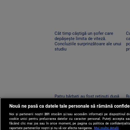
Cât timp câștigă un șofer care
C
depășește limita de viteză.
ca
Concluziile surprinzătoare ale unui
p
studiu
p
Patru bărbați au fost reținuți după
Bu
ce s-au încăierat pe terasa unui
pr
Nouă ne pasă ca datele tale personale să rămână confide
bar din comuna Dofteana.
me
Conflictul a fost filmat
ră
Noi și partenerii noștri
201
stocăm și/sau accesăm informații pe dispozitivul dvs.
cookie unici pentru prelucrarea datelor cu caracter personal. Puteți accepta sau
făcând clic mai jos sau în orice moment, pe pagina cu politica de confidențialita
raportate partenerilor noștri și nu vă vor afecta navigarea.
Mai multe detalii