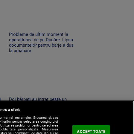
Probleme de ultim moment la
operațiunea de pe Dunăre. Lipsa
documentelor pentru barje a dus
la amânare
i
Doi bărbați au intrat peste un
bătrân de 86 de ani în miez de
ntru a oferi:
noapte în Horezu. L-au amenințat
cu moartea și l-au jefuit
formanței reclamelor. Stocarea și/sau
filurilor pentru selectarea conținutului
Utilizarea profilurilor pentru selectarea
 publicitate personalizată. Măsurarea
ACCEPT TOATE
tistici sau combinații de date din surse