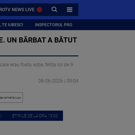
CAUTA
ROTV NEWS LIVE
TOATE CATEGORIILE
 TE IUBESC!
INSPECTORUL PRO
E. UN BĂRBAT A BĂTUT
re erau fosta soție, fetița lor de 9
08-06-2026 | 09:04
I
STIRILE DE LA ORA 13:00