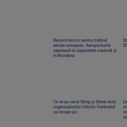
Record istoric pentru traficul
Șt
aerian european. Aeroporturile
0
operează la capacitate maximă și
în România
Ce le-au cerut Sting și Steve Aoki
Le
organizatorilor Untold. Festivalul
ur
va începe joi
vo
ce