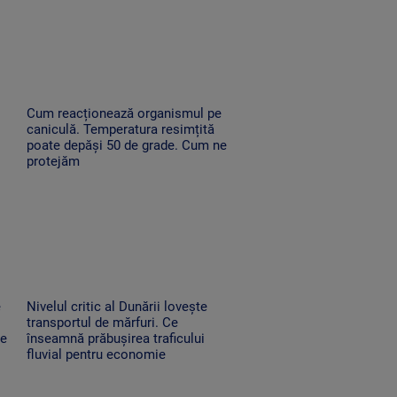
Cum reacționează organismul pe
caniculă. Temperatura resimțită
poate depăși 50 de grade. Cum ne
protejăm
e
Nivelul critic al Dunării lovește
transportul de mărfuri. Ce
ne
înseamnă prăbușirea traficului
fluvial pentru economie