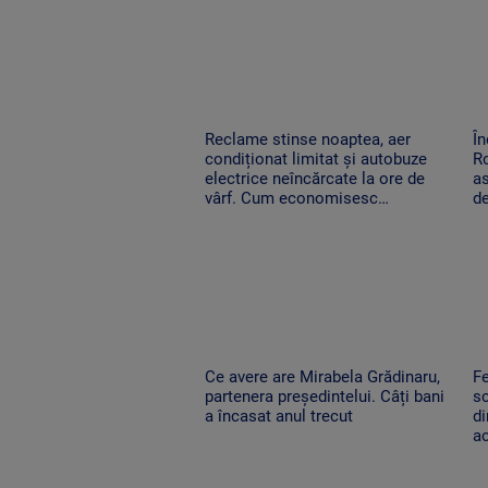
Reclame stinse noaptea, aer
În
condiționat limitat și autobuze
Ro
electrice neîncărcate la ore de
as
vârf. Cum economisesc
de
magazinele
Ce avere are Mirabela Grădinaru,
Fe
partenera președintelui. Câți bani
sc
a încasat anul trecut
di
ac