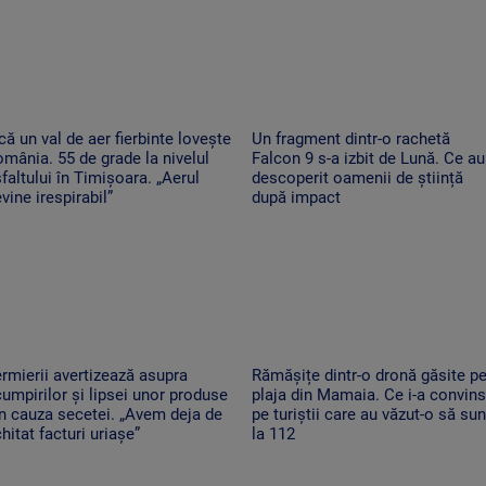
că un val de aer fierbinte lovește
Un fragment dintr-o rachetă
mânia. 55 de grade la nivelul
Falcon 9 s-a izbit de Lună. Ce au
faltului în Timișoara. „Aerul
descoperit oamenii de știință
vine irespirabil”
după impact
rmierii avertizează asupra
Rămășițe dintr-o dronă găsite p
umpirilor și lipsei unor produse
plaja din Mamaia. Ce i-a convins
n cauza secetei. „Avem deja de
pe turiștii care au văzut-o să su
hitat facturi uriașe”
la 112