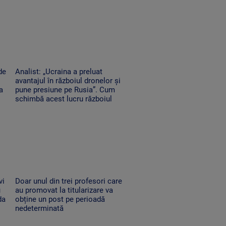
de
Analist: „Ucraina a preluat
avantajul în războiul dronelor și
a
pune presiune pe Rusia”. Cum
schimbă acest lucru războiul
vi
Doar unul din trei profesori care
u
au promovat la titularizare va
da
obține un post pe perioadă
nedeterminată