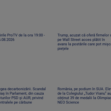
irile ProTV de la ora 19:00 -
Trump, acuzat că oferă firmelor 
5.08.2026
pe Wall Street acces plătit în
avans la postările care pot mișc
piețele
gea decarbonizării. Scandal
România, pe podium în SUA. Ele
iaș în Parlament, din cauza
de la Colegiului „Tudor Vianu” a
turilor PSD și AUR, privind
obținut 39 de medalii la Olimpia
ntralele pe cărbune
NEO Science