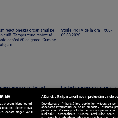
um reacționează organismul pe
Știrile ProTV de la ora 17:00 -
niculă. Temperatura resimțită
05.08.2026
oate depăși 50 de grade. Cum ne
rotejăm
cureștenii și-au schimbat
Unchiul care și-a abuzat cei cinc
ogramul pe caniculă. Seara
nepoți, arestat. Anchetatorii: „A
nțiale
rg la cumpărături și caută
Atât noi, cât și partenerii noștri prelucrăm datele pe
profitat de poziția de autoritate”
coarea mult-dorită în parcuri
, precum identificatorii
Dezvoltarea și îmbunătățirea serviciilor. Măsurarea per
accesarea informațiilor de pe un dispozitiv. Utilizarea pro
 gestiona alegerile dvs.
personalizat. Crearea profilurilor de conținut personalizat. 
te. Aceste alegeri vor fi
publicității personalizate. Crearea profilurilor pentru
performanței conținutului. Înțelegerea publicului prin sta