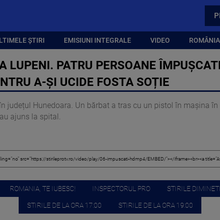
P
LTIMELE ȘTIRI
EMISIUNI INTEGRALE
VIDEO
ROMÂNIA,
A LUPENI. PATRU PERSOANE ÎMPUȘCAT
NTRU A-ȘI UCIDE FOSTA SOȚIE
în județul Hunedoara. Un bărbat a tras cu un pistol în mașina în ca
 au ajuns la spital.
ROMANIA, TE IUBESC!
INSPECTORUL PRO
STIRILE DIMINETI
STIRILE DE LA ORA 17:00
STIRILE DE LA ORA 19:00