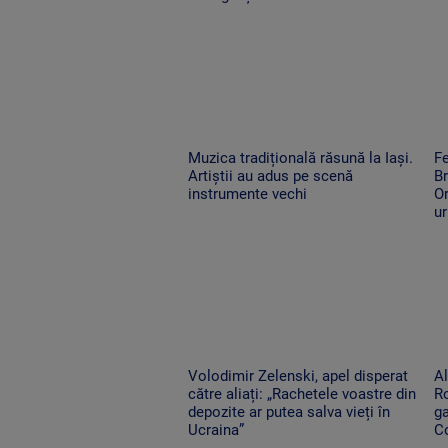
Muzica tradițională răsună la Iași.
Fe
Artiștii au adus pe scenă
Br
instrumente vechi
Or
ur
Volodimir Zelenski, apel disperat
Al
către aliați: „Rachetele voastre din
R
depozite ar putea salva vieți în
g
Ucraina”
Co