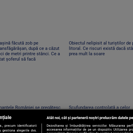
așină făcută zob pe
Obiectul nelipisit al turiștilor de
ansfăgărășan, după ce a căzut
litoral. Ce riscuri există dacă stă
ci de metri printre stânci. Ce a
prea mult la soare
tat șoferul să facă
inanțele României se pregătesc
Scufundarea controlată a celor
ntru cel de-al treilea test.
patru barje de pe Dunăre continu
nțiale
andard & Poor’s decide dacă
Atât noi, cât și partenerii noștri prelucrăm datele pe
Motivul pentru sunt coborâte
capăm de „junk”
treptat în apă
, precum identificatorii
Dezvoltarea și îmbunătățirea serviciilor. Măsurarea per
accesarea informațiilor de pe un dispozitiv. Utilizarea pro
 gestiona alegerile dvs.