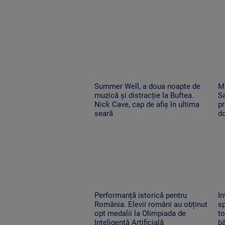
Summer Well, a doua noapte de
Mi
muzică și distracție la Buftea.
Sa
Nick Cave, cap de afiș în ultima
pr
seară
do
Performanță istorică pentru
In
România. Elevii români au obținut
sp
opt medalii la Olimpiada de
to
Inteligență Artificială
bă