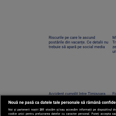
Riscurile pe care le ascund
M
postările din vacanțe. Ce detalii nu
Tr
trebuie să apară pe social media
ze
ui
Accident cumplit între Timișoara
F
și Reșița. Un șofer a murit
pe
Nouă ne pasă ca datele tale personale să rămână confide
carbonizat după ce s-a izbit cu
St
mașina frontal de un TIR
s
Noi și partenerii noștri
201
stocăm și/sau accesăm informații pe dispozitivul dvs.
cookie unici pentru prelucrarea datelor cu caracter personal. Puteți accepta sau