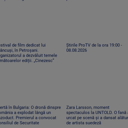
stival de film dedicat lui
Știrile ProTV de la ora 19:00 -
âncuși, în Petroșani.
08.08.2026
ganizatorul a dezvăluit temele
mătoarelor ediții. „Cinezesc”
ertă în Bulgaria: O dronă dinspre
Zara Larsson, moment
omânia a explodat lângă un
spectaculos la UNTOLD. O fană 
azoduct. Premierul a convocat
urcat pe scenă și a dansat alătur
nsiliul de Securitate
de artista suedeză