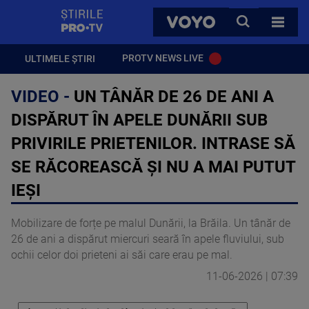
StirilePROTV
CAUTA
VOYO
TOATE 
PROTV NEWS LIVE
ULTIMELE ȘTIRI
VIDEO -
UN TÂNĂR DE 26 DE ANI A
DISPĂRUT ÎN APELE DUNĂRII SUB
PRIVIRILE PRIETENILOR. INTRASE SĂ
SE RĂCOREASCĂ ȘI NU A MAI PUTUT
IEȘI
Mobilizare de forțe pe malul Dunării, la Brăila. Un tânăr de
26 de ani a dispărut miercuri seară în apele fluviului, sub
ochii celor doi prieteni ai săi care erau pe mal.
11-06-2026 | 07:39