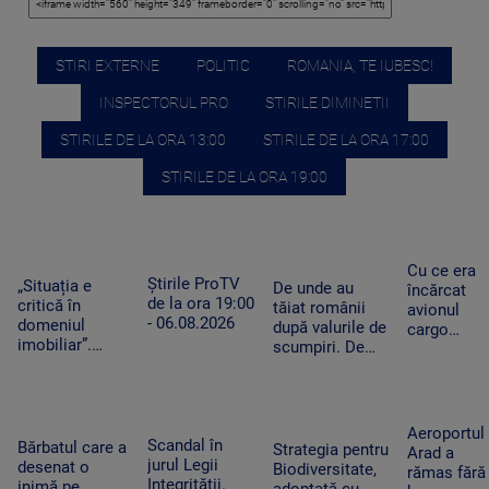
STIRI EXTERNE
POLITIC
ROMANIA, TE IUBESC!
INSPECTORUL PRO
STIRILE DIMINETII
STIRILE DE LA ORA 13:00
STIRILE DE LA ORA 17:00
STIRILE DE LA ORA 19:00
Cu ce era
Știrile ProTV
„Situația e
De unde au
încărcat
de la ora 19:00
critică în
tăiat românii
avionul
- 06.08.2026
domeniul
după valurile de
cargo
imobiliar”.
scumpiri. De
ucrainean
Românii cu
jumătate de an
Antonov
credite
pun tot mai
lângă care
aprobate riscă
puține produse
s-a găsit o
să le piardă din
în coșul de
dronă cu
Aeroportul
cauza
Scandal în
cumpărături
Bărbatul care a
bombă pe
Strategia pentru
Arad a
blocajului de la
jurul Legii
desenat o
aeroportul
Biodiversitate,
rămas fără
ANCPI
Integrității.
inimă pe
din Leipzig