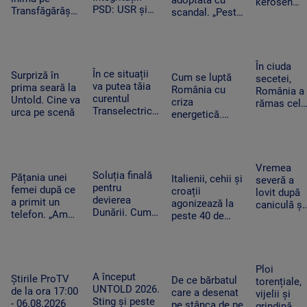
adoptată cu
kerosen
PSD: USR și
Transfăgărășan
scandal. „Peste
pentru o
PNL au
ar putea crea
noapte, PSD s-a
cursă spre
contestat la
un precedent.
trezit că mai
Antalya. O
CCR
Ghid de turism:
are încă 300 de
cisternă cu
„Nu este
amendamente”
combustibi
În ciuda
singurul”
În ce situații
Surpriză în
nu a ajuns
Cum se luptă
secetei,
va putea tăia
prima seară la
la timp
România cu
România a
curentul
Untold. Cine va
criza
rămas cel
Transelectrica.
urca pe scenă
energetică.
mai mare
Bolojan:
Orașele au
exportator
„Cetățenii nu
devenit mai
de grâu din
vor fi limitați,
întunecate. „Nu
UE.
doar clienții
înseamnă că
Recoltele
Vremea
industriali”
Soluția finală
trebuie să ne
Pățania unei
au atins
Italienii, cehii și
severă a
pentru
întoarcem în
femei după ce
niveluri
croații
lovit după
devierea
beznă”
a primit un
record
agonizează la
caniculă și
Dunării. Cum
telefon. „Am
peste 40 de
secetă. Do
vor fi
început să
grade Celsius.
bărbați au
scufundate
tremur când
În Slovacia,
fost loviți
barjele care
am auzit că e
debitul Dunării
de trăsnet
trebuie să
vorba despre
are cel mai
în timp ce
Ploi
salveze
așa ceva”
A început
scăzut nivel
Știrile ProTV
se răcorea
De ce bărbatul
torențiale,
Reactorul 2 de
UNTOLD 2026.
de la ora 17:00
în Mureș
care a desenat
vijelii și
la Cernavodă
Sting și peste
- 06.08.2026
pe stânca de pe
grindină,