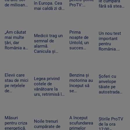
le cumpără
în Europa. Cea
de milioane
ProTV:
fără să stea
mai caldă zi din
de dolari în
„Mulți
pe gânduri în
istoria
SUA.
oameni pur
acest
Slovaciei. În
Compania a
și simplu nu
moment.
Italia au fost 48
fost
mai știu ce
Vânzările au
de grade
descrisă ca
să facă cu ei
„Am căutat
Prima
explodat
Un nou test
Celsius
Medicii trag un
o „pacoste
înșiși”
mai multe
noapte de
important
semnal de
publică"
țări, dar
Untold, un
pentru
alarmă.
România a
succes
România.
Canicula și
câștigat”. De
uriaș.
Moody's va
frigul brusc pot
ce a ales un
120.000 de
anunța dacă
agrava bolile
tânăr sirian
participanți
ne
cardiovasculare
să vină la
și un show
retrogradează
și respiratorii
facultate în
memorabil
Elevii care
Benzina și
la „junk”. Ce
Șoferi cu
Legea privind
Timișoara
susținut de
stau de mici
motorina au
ar însemna
anvelope
cotele de
Sting
pe rețelele
început să
acest lucru
tăiate pe
vânătoare la
de
se
autostrada
urs, retrimisă în
socializare
ieftinească.
spre mare.
Parlament.
vor avea
Primele
Ce sunt
Modificările
rezultate
efecte la
„aricii” de
solicitate de
mai proaste
pompă după
metal care
Nicușor Dan
la școală.
ce a fost
Măsuri
A început
tot apar pe
Știrile ProTV
Noile trenuri
Ce arată un
declarată
pentru criza
scufundarea
A2
de la ora
cumpărate de
studiu
stare de
energetică.
primelor
17:00 -