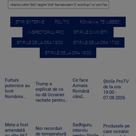
STIRI EXTERNE
POLITIC
ROMANIA, TE IUBESC!
INSPECTORUL PRO
STIRILE DIMINETII
STIRILE DE LA ORA 13:00
STIRILE DE LA ORA 17:00
STIRILE DE LA ORA 19:00
Furtuni
Ce face
Știrile ProTV
Trump a
puternice au
Armata
de la ora
explicat de ce
lovit
Română
19:00 -
nu dă Ucrainei
România
când
07.08.2026
rachete pentru
după
detectează
Patriot: Nici
caniculă.
drone la
Pentagonul nu
Pagube după
graniță.
mai are foarte
un Cod roşu
Piloții de F-
multe
de ploi
16 au 15
Meta a fost
Sadhguru,
Produsele pe
Noi recorduri
torenţiale
minute să
amendată
interviu
care românii
de temperatură
decoleze
cu alte 567
pentru Știrile