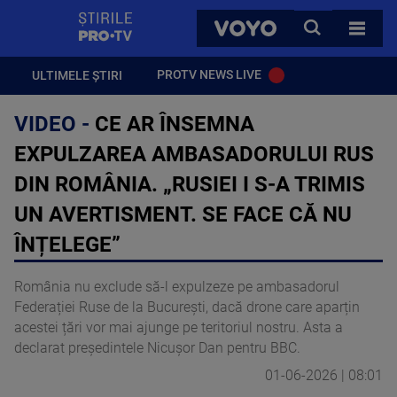
StirilePROTV
CAUTA
VOYO
TOATE 
PROTV NEWS LIVE
ULTIMELE ȘTIRI
VIDEO -
CE AR ÎNSEMNA
EXPULZAREA AMBASADORULUI RUS
DIN ROMÂNIA. „RUSIEI I S-A TRIMIS
UN AVERTISMENT. SE FACE CĂ NU
ÎNȚELEGE”
România nu exclude să-l expulzeze pe ambasadorul
Federației Ruse de la București, dacă drone care aparțin
acestei țări vor mai ajunge pe teritoriul nostru. Asta a
declarat președintele Nicușor Dan pentru BBC.
01-06-2026 | 08:01