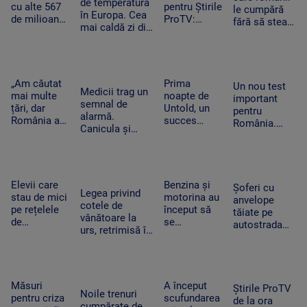
de temperatură
decoleze
cu alte 567
pentru Știrile
le cumpără
în Europa. Cea
de milioane
ProTV:
fără să stea
mai caldă zi din
de dolari în
„Mulți
pe gânduri în
istoria
SUA.
oameni pur
acest
Slovaciei. În
Compania a
și simplu nu
moment.
Italia au fost 48
fost
mai știu ce
Vânzările au
de grade
descrisă ca
să facă cu ei
„Am căutat
Prima
explodat
Un nou test
Celsius
Medicii trag un
o „pacoste
înșiși”
mai multe
noapte de
important
semnal de
publică"
țări, dar
Untold, un
pentru
alarmă.
România a
succes
România.
Canicula și
câștigat”. De
uriaș.
Moody's va
frigul brusc pot
ce a ales un
120.000 de
anunța dacă
agrava bolile
tânăr sirian
participanți
ne
cardiovasculare
să vină la
și un show
retrogradează
și respiratorii
facultate în
memorabil
Elevii care
Benzina și
la „junk”. Ce
Șoferi cu
Legea privind
Timișoara
susținut de
stau de mici
motorina au
ar însemna
anvelope
cotele de
Sting
pe rețelele
început să
acest lucru
tăiate pe
vânătoare la
de
se
autostrada
urs, retrimisă în
socializare
ieftinească.
spre mare.
Parlament.
vor avea
Primele
Ce sunt
Modificările
rezultate
efecte la
„aricii” de
solicitate de
mai proaste
pompă după
metal care
Nicușor Dan
la școală.
ce a fost
Măsuri
A început
tot apar pe
Știrile ProTV
Noile trenuri
Ce arată un
declarată
pentru criza
scufundarea
A2
de la ora
cumpărate de