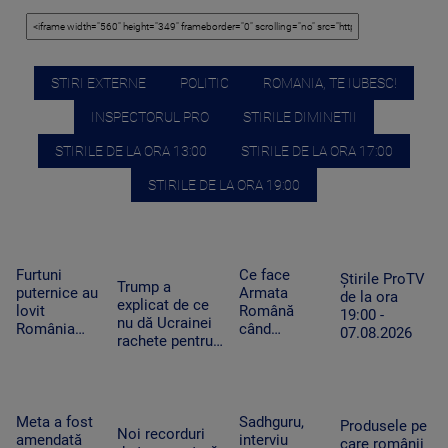
STIRI EXTERNE
POLITIC
ROMANIA, TE IUBESC!
INSPECTORUL PRO
STIRILE DIMINETII
STIRILE DE LA ORA 13:00
STIRILE DE LA ORA 17:00
STIRILE DE LA ORA 19:00
Furtuni
Ce face
Știrile ProTV
Trump a
puternice au
Armata
de la ora
explicat de ce
lovit
Română
19:00 -
nu dă Ucrainei
România
când
07.08.2026
rachete pentru
după
detectează
Patriot: Nici
caniculă.
drone la
Pentagonul nu
Pagube după
graniță.
mai are foarte
un Cod roşu
Piloții de F-
multe
de ploi
16 au 15
Meta a fost
Sadhguru,
Produsele pe
Noi recorduri
torenţiale
minute să
amendată
interviu
care românii