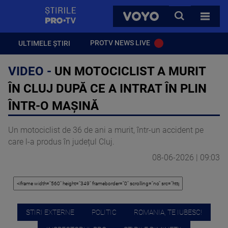
StirilePROTV
CAUTA
VOYO
TOATE 
PROTV NEWS LIVE
ULTIMELE ȘTIRI
VIDEO -
UN MOTOCICLIST A MURIT
ÎN CLUJ DUPĂ CE A INTRAT ÎN PLIN
ÎNTR-O MAȘINĂ
Un motociclist de 36 de ani a murit, într-un accident pe
care l-a produs în județul Cluj.
08-06-2026 | 09:03
STIRI EXTERNE
POLITIC
ROMANIA, TE IUBESC!