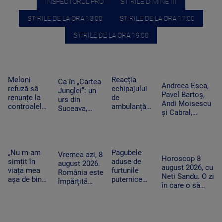
INSPECTORUL PRO
STIRILE DIMINETII
STIRILE DE LA ORA 13:00
STIRILE DE LA ORA 17:00
STIRILE DE LA ORA 19:00
Meloni
Reacția
Ca în „Cartea
Andreea Esca,
refuză să
echipajului
Junglei”: un
Pavel Bartoș,
renunțe la
de
urs din
Andi Moisescu
controalele
ambulanță
Suceava,
și Cabral,
la frontieră
din Bacău
surprins în
surpriza PRO
după valul
acuzat că a
timp ce se
TV pe scena
de migranți
oprit la piață
scarpină de
UNTOLD. „Ne
din Ceuta.
în plină
copac,
vedem în
Spania
misiune.
„Nu m-am
Pagubele
precum
Vremea azi, 8
toamnă!”
Horoscop 8
ripostează
Pacient era
simțit în
aduse de
adevăratul
august 2026.
august 2026, cu
cu măsuri
un copil de
viața mea
furtunile
Baloo
România este
Neti Sandu. O zi
similare
nici 2 ani
așa de bine”
puternice
împărțită
în care o să
– fanii Two
care au lovit
între caniculă
cheltuim cu
Feet, în
România
și furtună
măsură banii
extaz la
după
Summer
caniculă.