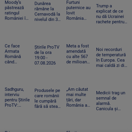
Well. „100
„Oamenii au
Moody’s
Furtuni
Dunărea
Trump a
din 10”
încercat să
păstrează
puternice au
rămâne la
explicat de ce
pentru
se ascundă”
ratingul
lovit
Cernavodă la
nu dă Ucrainei
artistul
României în
România
nivelul din 3
rachete pentru
american
categoria
după
august. În
Patriot: Nici
„recomandat
caniculă.
Ungaria,
Pentagonul nu
investiţiilor”,
Pagube după
debitul a
mai are foarte
cu
un Cod roşu
crescut cu 6
multe
perspectiva
de ploi
Ce face
Meta a fost
centimetri în
Știrile ProTV
Noi recorduri
negativă
torenţiale
Armata
amendată
ultimele 3
de la ora
de temperatură
Română
cu alte 567
zile la Paks
19:00 -
în Europa. Cea
când
de milioane
07.08.2026
mai caldă zi din
detectează
de dolari în
istoria
drone la
SUA.
Slovaciei. În
graniță.
Compania a
Italia au fost 48
Piloții de F-
fost
de grade
16 au 15
descrisă ca
Sadhguru,
„Am căutat
Produsele pe
Celsius
Medicii trag un
minute să
o „pacoste
interviu
mai multe
care românii
semnal de
decoleze
publică"
pentru Știrile
țări, dar
le cumpără
alarmă.
ProTV:
România a
fără să stea
Canicula și
„Mulți
câștigat”. De
pe gânduri în
frigul brusc pot
oameni pur
ce a ales un
acest
agrava bolile
și simplu nu
tânăr sirian
moment.
cardiovasculare
mai știu ce
să vină la
Vânzările au
și respiratorii
să facă cu ei
facultate în