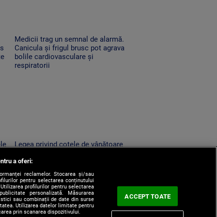
Medicii trag un semnal de alarmă.
es
Canicula și frigul brusc pot agrava
te
bolile cardiovasculare și
respiratorii
ele
Legea privind cotele de vânătoare
la urs, retrimisă în Parlament.
ntru a oferi:
un
Modificările solicitate de Nicușor
Dan
formanței reclamelor. Stocarea și/sau
filurilor pentru selectarea conținutului
Utilizarea profilurilor pentru selectarea
 publicitate personalizată. Măsurarea
ACCEPT TOATE
tistici sau combinații de date din surse
itatea. Utilizarea datelor limitate pentru
carea prin scanarea dispozitivului.