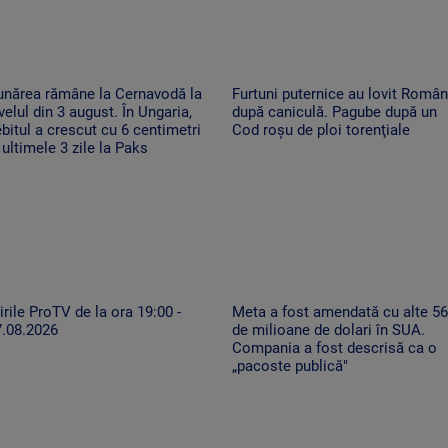
unărea rămâne la Cernavodă la
Furtuni puternice au lovit Român
velul din 3 august. În Ungaria,
după caniculă. Pagube după un
bitul a crescut cu 6 centimetri
Cod roşu de ploi torenţiale
 ultimele 3 zile la Paks
irile ProTV de la ora 19:00 -
Meta a fost amendată cu alte 5
7.08.2026
de milioane de dolari în SUA.
Compania a fost descrisă ca o
„pacoste publică"