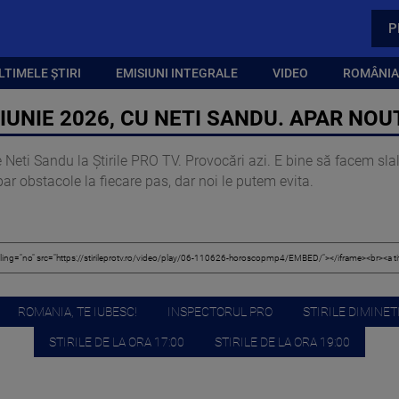
P
LTIMELE ȘTIRI
EMISIUNI INTEGRALE
VIDEO
ROMÂNIA,
UNIE 2026, CU NETI SANDU. APAR NOUT
Neti Sandu la Știrile PRO TV. Provocări azi. E bine să facem slalo
 obstacole la fiecare pas, dar noi le putem evita.
ROMANIA, TE IUBESC!
INSPECTORUL PRO
STIRILE DIMINETI
STIRILE DE LA ORA 17:00
STIRILE DE LA ORA 19:00