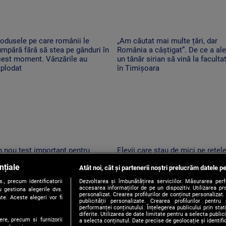
odusele pe care românii le
„Am căutat mai multe țări, dar
mpără fără să stea pe gânduri în
România a câștigat”. De ce a al
cest moment. Vânzările au
un tânăr sirian să vină la faculta
xplodat
în Timișoara
 nou test important pentru
Elevii care stau de mici pe rețel
omânia. Moody's va anunța dacă
de socializare vor avea rezultate
nțiale
 retrogradează la „junk”. Ce ar
Atât noi, cât și partenerii noștri prelucrăm datele pe
mai proaste la școală. Ce arată 
nsemna acest lucru
studiu
, precum identificatorii
Dezvoltarea și îmbunătățirea serviciilor. Măsurarea per
accesarea informațiilor de pe un dispozitiv. Utilizarea pro
 gestiona alegerile dvs.
personalizat. Crearea profilurilor de conținut personalizat. 
te. Aceste alegeri vor fi
publicității personalizate. Crearea profilurilor pentru
performanței conținutului. Înțelegerea publicului prin sta
diferite. Utilizarea de date limitate pentru a selecta public
ere, precum si furnizorii
a selecta conținutul. Date precise de geolocație și identifi