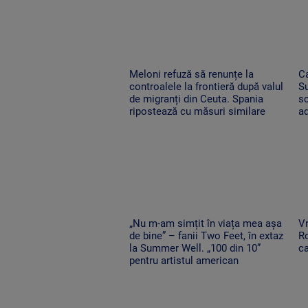
Meloni refuză să renunțe la
Ca
controalele la frontieră după valul
Su
de migranți din Ceuta. Spania
s
ripostează cu măsuri similare
ad
„Nu m-am simțit în viața mea așa
Vr
de bine” – fanii Two Feet, în extaz
Ro
la Summer Well. „100 din 10”
ca
pentru artistul american