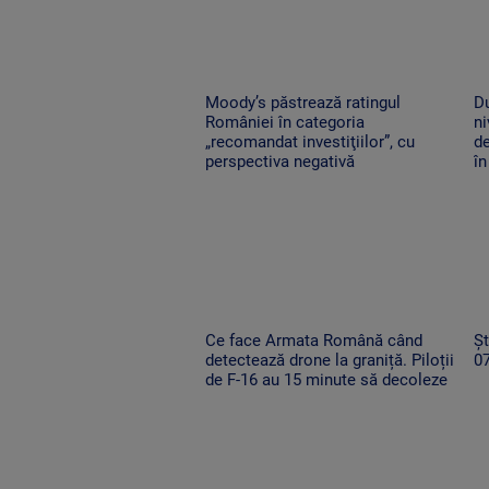
Moody’s păstrează ratingul
D
României în categoria
ni
„recomandat investiţiilor”, cu
de
perspectiva negativă
în
Ce face Armata Română când
Șt
detectează drone la graniță. Piloții
0
de F-16 au 15 minute să decoleze