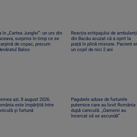
 în „Cartea Junglei”: un urs din
Reacția echipajului de ambulanț
ceava, surprins în timp ce se
din Bacău acuzat că a oprit la
carpină de copac, precum
piață în plină misiune. Pacient e
evăratul Baloo
un copil de nici 2 ani
emea azi, 8 august 2026.
Pagubele aduse de furtunile
mânia este împărțită între
puternice care au lovit România
niculă și furtună
după caniculă. „Oamenii au
încercat să se ascundă”