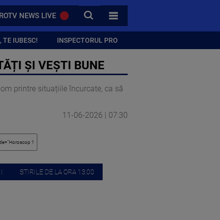
CAUTA
ROTV NEWS LIVE
TOATE CATEGORIILE
 TE IUBESC!
INSPECTORUL PRO
ĂȚI ȘI VEȘTI BUNE
m printre situațiile încurcate, ca să
11-06-2026 | 07:30
I
STIRILE DE LA ORA 13:00