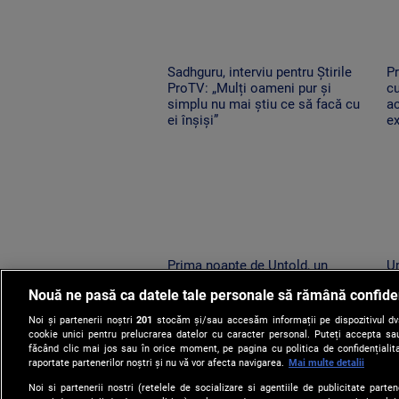
Sadhguru, interviu pentru Știrile
Pr
ProTV: „Mulți oameni pur și
cu
simplu nu mai știu ce să facă cu
a
ei înșiși”
e
Prima noapte de Untold, un
Un
succes uriaș. 120.000 de
R
Nouă ne pasă ca datele tale personale să rămână confide
participanți și un show memorabil
ne
susținut de Sting
î
Noi și partenerii noștri
201
stocăm și/sau accesăm informații pe dispozitivul dvs.
cookie unici pentru prelucrarea datelor cu caracter personal. Puteți accepta sau
făcând clic mai jos sau în orice moment, pe pagina cu politica de confidențialita
raportate partenerilor noștri și nu vă vor afecta navigarea.
Mai multe detalii
Noi si partenerii nostri (retelele de socializare si agentiile de publicitate parten