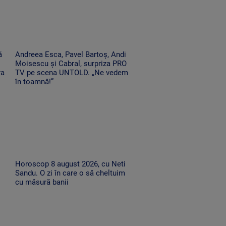
ă
Andreea Esca, Pavel Bartoș, Andi
Moisescu și Cabral, surpriza PRO
ra
TV pe scena UNTOLD. „Ne vedem
în toamnă!”
Horoscop 8 august 2026, cu Neti
Sandu. O zi în care o să cheltuim
cu măsură banii