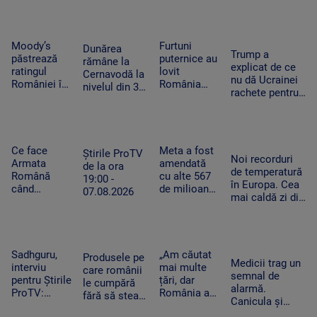
cheltuim cu
Feet, în
România
și furtună
măsură banii
extaz la
după
Summer
caniculă.
Well. „100
„Oamenii au
Moody’s
Furtuni
Dunărea
Trump a
din 10”
încercat să
păstrează
puternice au
rămâne la
explicat de ce
pentru
se ascundă”
ratingul
lovit
Cernavodă la
nu dă Ucrainei
artistul
României în
România
nivelul din 3
rachete pentru
american
categoria
după
august. În
Patriot: Nici
„recomandat
caniculă.
Ungaria,
Pentagonul nu
investiţiilor”,
Pagube după
debitul a
mai are foarte
cu
un Cod roşu
crescut cu 6
multe
perspectiva
de ploi
Ce face
Meta a fost
centimetri în
Știrile ProTV
Noi recorduri
negativă
torenţiale
Armata
amendată
ultimele 3
de la ora
de temperatură
Română
cu alte 567
zile la Paks
19:00 -
în Europa. Cea
când
de milioane
07.08.2026
mai caldă zi din
detectează
de dolari în
istoria
drone la
SUA.
Slovaciei. În
graniță.
Compania a
Italia au fost 48
Piloții de F-
fost
de grade
16 au 15
descrisă ca
Sadhguru,
„Am căutat
Produsele pe
Celsius
Medicii trag un
minute să
o „pacoste
interviu
mai multe
care românii
semnal de
decoleze
publică"
pentru Știrile
țări, dar
le cumpără
alarmă.
ProTV:
România a
fără să stea
Canicula și
„Mulți
câștigat”. De
pe gânduri în
frigul brusc pot