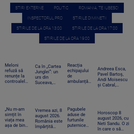
STIRI EXTERNE
POLITIC
ROMANIA, TE IUBESC!
INSPECTORUL PRO
STIRILE DIMINETII
STIRILE DE LA ORA 13:00
STIRILE DE LA ORA 17:00
STIRILE DE LA ORA 19:00
Meloni
Reacția
Ca în „Cartea
Andreea Esca,
refuză să
echipajului
Junglei”: un
Pavel Bartoș,
renunțe la
de
urs din
Andi Moisescu
controalele
ambulanță
Suceava,
și Cabral,
la frontieră
din Bacău
surprins în
surpriza PRO
după valul
acuzat că a
timp ce se
TV pe scena
de migranți
oprit la piață
scarpină de
UNTOLD. „Ne
din Ceuta.
în plină
copac,
vedem în
Spania
misiune.
„Nu m-am
Pagubele
precum
Vremea azi, 8
toamnă!”
Horoscop 8
ripostează
Pacient era
simțit în
aduse de
adevăratul
august 2026.
august 2026, cu
cu măsuri
un copil de
viața mea
furtunile
Baloo
România este
Neti Sandu. O zi
similare
nici 2 ani
așa de bine”
puternice
împărțită
în care o să
– fanii Two
care au lovit
între caniculă