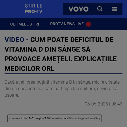
StirilePROTV
CAUTA
VOYO
TOATE 
PROTV NEWS LIVE
ULTIMELE ȘTIRI
VIDEO -
CUM POATE DEFICITUL DE
VITAMINA D DIN SÂNGE SĂ
PROVOACE AMEȚELI. EXPLICAȚIILE
MEDICILOR ORL
Dacă aveți prea puțină vitamina D în sânge, micile cristale
din urechea internă, care participă la echilibru, devin prea
ușoare.
08-06-2026 | 08:43